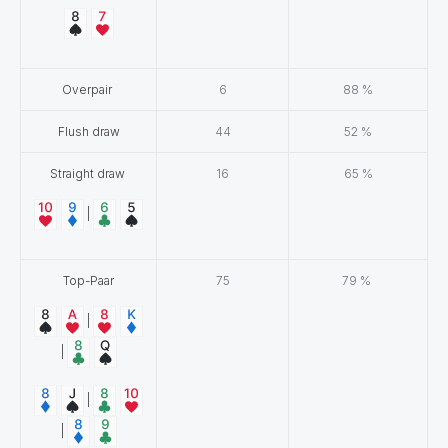
Overpair
6
88 %
Flush draw
44
52 %
Straight draw
16
65 %
|
Top-Paar
75
79 %
|
|
|
|