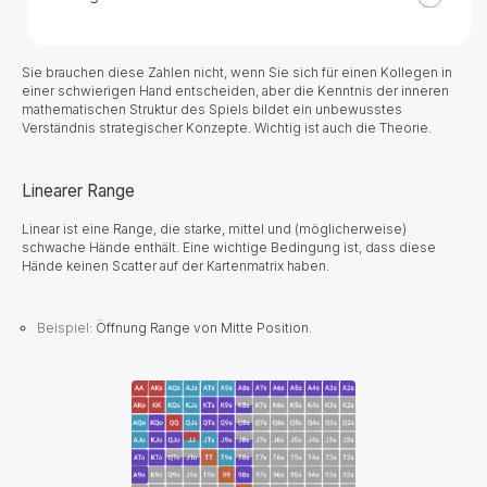
Sie brauchen diese Zahlen nicht, wenn Sie sich für einen Kollegen in
einer schwierigen Hand entscheiden, aber die Kenntnis der inneren
mathematischen Struktur des Spiels bildet ein unbewusstes
Verständnis strategischer Konzepte. Wichtig ist auch die Theorie.
Linearer Range
Linear ist eine Range, die starke, mittel und (möglicherweise)
schwache Hände enthält. Eine wichtige Bedingung ist, dass diese
Hände keinen Scatter auf der Kartenmatrix haben.
Beispiel:
Öffnung Range von Mitte Position.