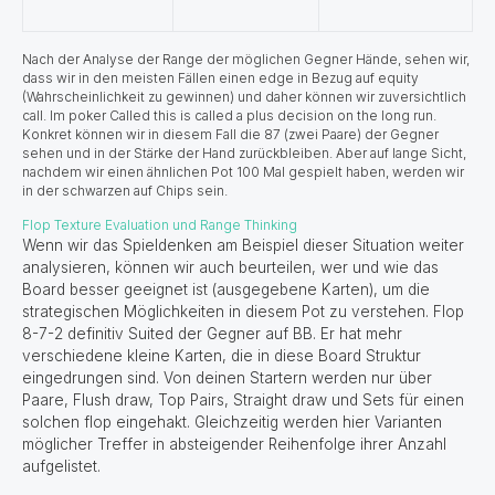
Nach der Analyse der Range der möglichen Gegner Hände, sehen wir,
dass wir in den meisten Fällen einen edge in Bezug auf equity
(Wahrscheinlichkeit zu gewinnen) und daher können wir zuversichtlich
call. Im poker Called this is called a plus decision on the long run.
Konkret können wir in diesem Fall die 87 (zwei Paare) der Gegner
sehen und in der Stärke der Hand zurückbleiben. Aber auf lange Sicht,
nachdem wir einen ähnlichen Pot 100 Mal gespielt haben, werden wir
in der schwarzen auf Chips sein.
Flop Texture Evaluation und Range Thinking
Wenn wir das Spieldenken am Beispiel dieser Situation weiter
analysieren, können wir auch beurteilen, wer und wie das
Board besser geeignet ist (ausgegebene Karten), um die
strategischen Möglichkeiten in diesem Pot zu verstehen. Flop
8-7-2 definitiv Suited der Gegner auf BB. Er hat mehr
verschiedene kleine Karten, die in diese Board Struktur
eingedrungen sind. Von deinen Startern werden nur über
Paare, Flush draw, Top Pairs, Straight draw und Sets für einen
solchen flop eingehakt. Gleichzeitig werden hier Varianten
möglicher Treffer in absteigender Reihenfolge ihrer Anzahl
aufgelistet.