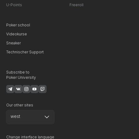
U-Points
Freeroll
Poker school
Videokurse
Sneaker
Technischer Support
Subscribe to
Poker University
Our other sites
west
Change interface language