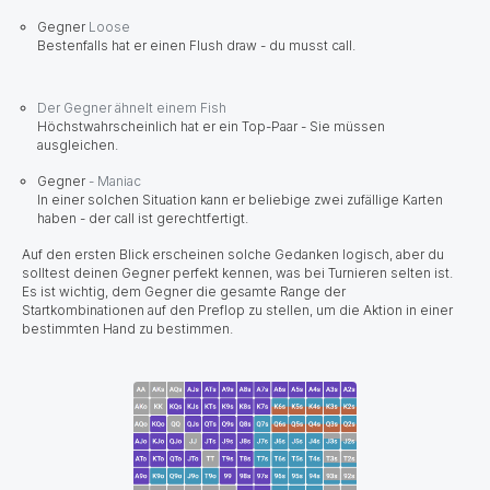
Gegner
Loose
Bestenfalls hat er einen Flush draw - du musst call.
Der Gegner ähnelt einem Fish
Höchstwahrscheinlich hat er ein Top-Paar - Sie müssen
ausgleichen.
Gegner
- Maniac
In einer solchen Situation kann er beliebige zwei zufällige Karten
haben - der call ist gerechtfertigt.
​​Auf den ersten Blick erscheinen solche Gedanken logisch, aber du
solltest deinen Gegner perfekt kennen, was bei Turnieren selten ist.
Es ist wichtig, dem Gegner die gesamte Range der
Startkombinationen auf den Preflop zu stellen, um die Aktion in einer
bestimmten Hand zu bestimmen.