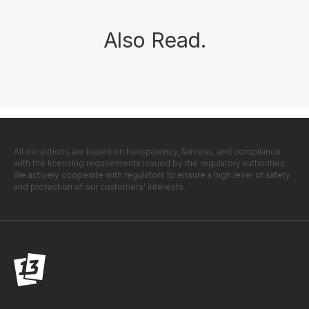
Also Read
.
All our actions are based on transparency, fairness, and compliance
with the licensing requirements issued by the regulatory authorities.
We actively cooperate with regulators to ensure a high level of safety
and protection of our customers' interests.