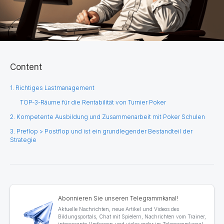
Content
1. Richtiges Lastmanagement
TOP-3-Räume für die Rentabilität von Turnier Poker
2. Kompetente Ausbildung und Zusammenarbeit mit Poker Schulen
3. Preflop > Postflop und ist ein grundlegender Bestandteil der
Strategie
Abonnieren Sie unseren Telegrammkanal!
Aktuelle Nachrichten, neue Artikel und Videos des
Bildungsportals, Chat mit Spielern, Nachrichten vom Trainer,
interessante Umfragen und vieles mehr im Telegrammkanal