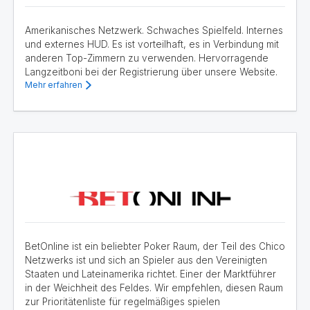
Amerikanisches Netzwerk. Schwaches Spielfeld. Internes
und externes HUD. Es ist vorteilhaft, es in Verbindung mit
anderen Top-Zimmern zu verwenden. Hervorragende
Langzeitboni bei der Registrierung über unsere Website.
Mehr erfahren
BetOnline ist ein beliebter Poker Raum, der Teil des Chico
Netzwerks ist und sich an Spieler aus den Vereinigten
Staaten und Lateinamerika richtet. Einer der Marktführer
in der Weichheit des Feldes. Wir empfehlen, diesen Raum
zur Prioritätenliste für regelmäßiges spielen