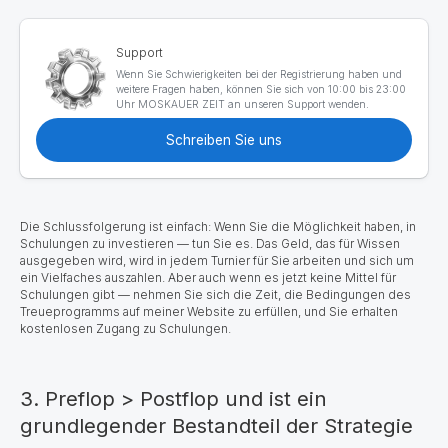
Support
Wenn Sie Schwierigkeiten bei der Registrierung haben und
weitere Fragen haben, können Sie sich von 10:00 bis 23:00
Uhr MOSKAUER ZEIT an unseren Support wenden.
Schreiben Sie uns
Die Schlussfolgerung ist einfach: Wenn Sie die Möglichkeit haben, in
Schulungen zu investieren — tun Sie es. Das Geld, das für Wissen
ausgegeben wird, wird in jedem Turnier für Sie arbeiten und sich um
ein Vielfaches auszahlen. Aber auch wenn es jetzt keine Mittel für
Schulungen gibt — nehmen Sie sich die Zeit, die Bedingungen des
Treueprogramms auf meiner Website zu erfüllen, und Sie erhalten
kostenlosen Zugang zu Schulungen.
3. Preflop > Postflop und ist ein
grundlegender Bestandteil der Strategie