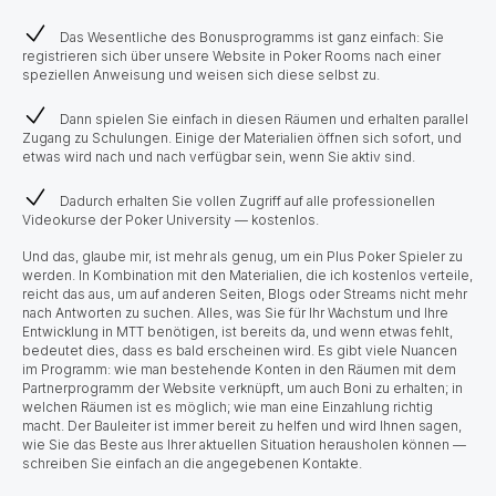
Das Wesentliche des Bonusprogramms ist ganz einfach: Sie
registrieren sich über unsere Website in Poker Rooms nach einer
speziellen Anweisung und weisen sich diese selbst zu.
Dann spielen Sie einfach in diesen Räumen und erhalten parallel
Zugang zu Schulungen. Einige der Materialien öffnen sich sofort, und
etwas wird nach und nach verfügbar sein, wenn Sie aktiv sind.
Dadurch erhalten Sie vollen Zugriff auf alle professionellen
Videokurse der Poker University — kostenlos.
Und das, glaube mir, ist mehr als genug, um ein Plus Poker Spieler zu
werden. In Kombination mit den Materialien, die ich kostenlos verteile,
reicht das aus, um auf anderen Seiten, Blogs oder Streams nicht mehr
nach Antworten zu suchen. Alles, was Sie für Ihr Wachstum und Ihre
Entwicklung in MTT benötigen, ist bereits da, und wenn etwas fehlt,
bedeutet dies, dass es bald erscheinen wird. Es gibt viele Nuancen
im Programm: wie man bestehende Konten in den Räumen mit dem
Partnerprogramm der Website verknüpft, um auch Boni zu erhalten; in
welchen Räumen ist es möglich; wie man eine Einzahlung richtig
macht. Der Bauleiter ist immer bereit zu helfen und wird Ihnen sagen,
wie Sie das Beste aus Ihrer aktuellen Situation herausholen können —
schreiben Sie einfach an die angegebenen Kontakte.