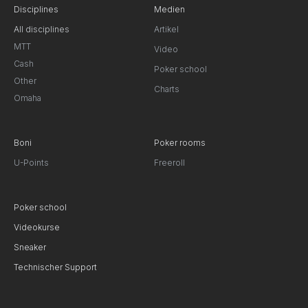
Disciplines
Medien
All disciplines
Artikel
MTT
Video
Cash
Poker school
Other
Charts
Omaha
Boni
Poker rooms
U-Points
Freeroll
Poker school
Videokurse
Sneaker
Technischer Support