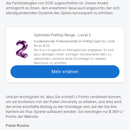
die Feldstrategien von 2025 zugeschnitten ist. Dieser Ansatz
ermöglicht es Ihnen, den erwarteten Value auch angesichts der sich
ständig ändernden Dynamik des Spiels konsequent zu erhöhen.
Optimaler Preflop Range - Level 2
Fundament der Professionalität im Preflop Spiel für Limits
bis zu $ 22
Der Kurs ist speziell an Mikrogrenzen angepasst. Es wird
dazu beitragen, einen wichtigen Karrieremeilenstein zu
überwinden und eine solide Grundlage für weiteres
Wachstum zu schaffen.
Mehr erfahren
Und am wichtigsten ist, dass Sie schnell U-Points verdienen können,
um sie kostenlos von der Poker University zu erhalten, und dies wird
der erste ernsthafte Beitrag zu der Grundlage sein, auf der Sie Ihre
Karriere als Plus-Spieler aufbauen werden. Sie benötigen nur
$ 369 U-
Points
der Website.
Poker Rooms: