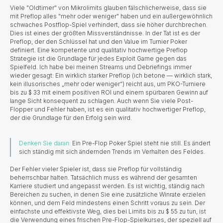
Viele "Oldtimer" von Mikrolimits glauben fälschlicherweise, dass sie
mit Preflop alles "mehr oder weniger" haben und ein außergewöhnlich
schwaches Postflop-Spiel verhindert, dass sie höher durchbrechen.
Dies ist eines der größten Missverständnisse. In der Tat ist es der
Preflop, der den Schlüssel hat und den Value im Turnier Poker
definiert. Eine kompetente und qualitativ hochwertige Preflop
Strategie ist die Grundlage für jedes Exploit Game gegen das
Spielfeld. Ich habe bei meinen Streams und Debriefings immer
wieder gesagt: Ein wirklich starker Preflop (ich betone — wirklich stark,
kein illusorisches „mehr oder weniger“) reicht aus, um PKO-Turniere
bis zu $ 33 mit einem positiven ROI und einem spürbaren Gewinn auf
lange Sicht konsequent zu schlagen. Auch wenn Sie viele Post-
Flopper und Fehler haben, ist es ein qualitativ hochwertiger Preflop,
der die Grundlage für den Erfolg sein wird.
Denken Sie daran:
Ein Pre-Flop Poker Spiel steht nie still. Es ändert
sich ständig mit sich ändernden Trends im Verhalten des Feldes.
Der Fehler vieler Spieler ist, dass sie Preflop für vollständig
beherrschbar halten. Tatsächlich muss es während der gesamten
Karriere studiert und angepasst werden. Es ist wichtig, ständig nach
Bereichen zu suchen, in denen Sie eine zusätzliche Winrate erzielen
können, und dem Feld mindestens einen Schritt voraus zu sein. Der
einfachste und effektivste Weg, dies bei Limits bis zu $ 55 zu tun, ist
die Verwendung eines frischen Pre-Flop-Spielkurses, der speziell auf