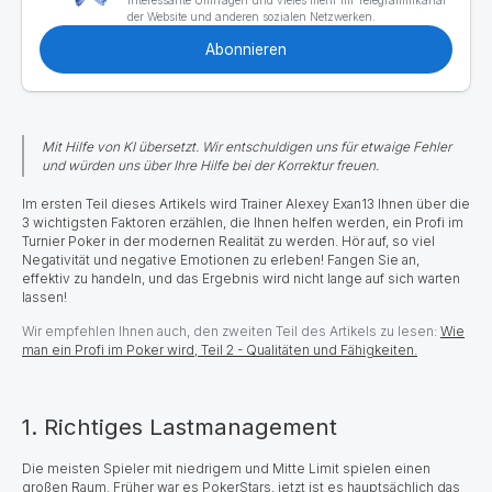
der Website und anderen sozialen Netzwerken.
Abonnieren
Mit Hilfe von KI übersetzt. Wir entschuldigen uns für etwaige Fehler
und würden uns über Ihre Hilfe bei der Korrektur freuen.
Im ersten Teil dieses Artikels wird Trainer Alexey Exan13 Ihnen über die
3 wichtigsten Faktoren erzählen, die Ihnen helfen werden, ein Profi im
Turnier Poker in der modernen Realität zu werden. Hör auf, so viel
Negativität und negative Emotionen zu erleben! Fangen Sie an,
effektiv zu handeln, und das Ergebnis wird nicht lange auf sich warten
lassen!
Wir empfehlen Ihnen auch, den zweiten Teil des Artikels zu lesen:
Wie
man ein Profi im Poker wird, Teil 2 - Qualitäten und Fähigkeiten.
1. Richtiges Lastmanagement
Die meisten Spieler mit niedrigem und Mitte Limit spielen einen
großen Raum. Früher war es PokerStars, jetzt ist es hauptsächlich das