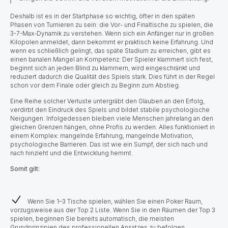
Deshalb ist es in der Startphase so wichtig, öfter in den späten
Phasen von Turnieren zu sein: die Vor- und Finaltische zu spielen, die
3-7-Max-Dynamik zu verstehen. Wenn sich ein Anfänger nur in großen
Kilopolen anmeldet, dann bekommt er praktisch keine Erfahrung. Und
wenn es schließlich gelingt, das späte Stadium zu erreichen, gibt es
einen banalen Mangel an Kompetenz: Der Spieler klammert sich fest,
beginnt sich an jeden Blind zu klammern, wird eingeschränkt und
reduziert dadurch die Qualität des Spiels stark. Dies führt in der Regel
schon vor dem Finale oder gleich zu Beginn zum Abstieg.
Eine Reihe solcher Verluste untergräbt den Glauben an den Erfolg,
verdirbt den Eindruck des Spiels und bildet stabile psychologische
Neigungen. Infolgedessen bleiben viele Menschen jahrelang an den
gleichen Grenzen hängen, ohne Profis zu werden. Alles funktioniert in
einem Komplex: mangelnde Erfahrung, mangelnde Motivation,
psychologische Barrieren. Das ist wie ein Sumpf, der sich nach und
nach hinzieht und die Entwicklung hemmt.
Somit gilt:
Wenn Sie 1–3 Tische spielen, wählen Sie einen Poker Raum,
vorzugsweise aus der Top 2 Liste. Wenn Sie in den Räumen der Top 3
spielen, beginnen Sie bereits automatisch, die meisten
Grundprinzipien des professionellen Ansatzes zu befolgen.