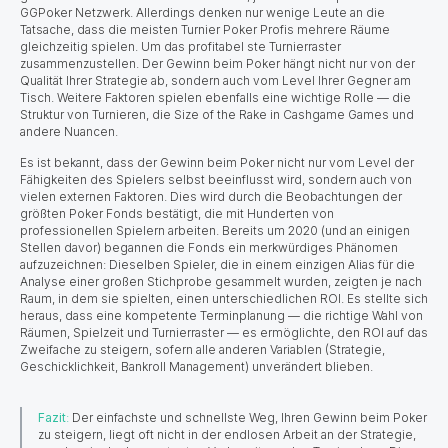
GGPoker
Netzwerk
. Allerdings denken nur wenige Leute an die
Tatsache, dass die meisten Turnier Poker Profis mehrere Räume
gleichzeitig spielen. Um das profitabel ste Turnierraster
zusammenzustellen. Der Gewinn beim Poker hängt nicht nur von der
Qualität Ihrer Strategie ab, sondern auch vom Level Ihrer Gegner am
Tisch. Weitere Faktoren spielen ebenfalls eine wichtige Rolle — die
Struktur von Turnieren, die Size of the Rake in Cashgame Games und
andere Nuancen.
Es ist bekannt, dass der Gewinn beim Poker nicht nur vom Level der
Fähigkeiten des Spielers selbst beeinflusst wird, sondern auch von
vielen externen Faktoren. Dies wird durch die Beobachtungen der
größten Poker Fonds bestätigt, die mit Hunderten von
professionellen Spielern arbeiten. Bereits um 2020 (und an einigen
Stellen davor) begannen die Fonds ein merkwürdiges Phänomen
aufzuzeichnen: Dieselben Spieler, die in einem einzigen Alias für die
Analyse einer großen Stichprobe gesammelt wurden, zeigten je nach
Raum, in dem sie spielten, einen unterschiedlichen ROI. Es stellte sich
heraus, dass eine kompetente Terminplanung — die richtige Wahl von
Räumen, Spielzeit und Turnierraster — es ermöglichte, den ROI auf das
Zweifache zu steigern, sofern alle anderen Variablen (Strategie,
Geschicklichkeit, Bankroll Management) unverändert blieben.
Fazit
:
Der einfachste und schnellste Weg, Ihren Gewinn beim Poker
zu steigern, liegt oft nicht in der endlosen Arbeit an der Strategie,