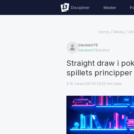
Discipliner
Medier
Po
Home
Media
Art
blackrain79
blackrain79
Author
Straight draw i pok
spillets principper
6.1K views
06.09.23
33
min read