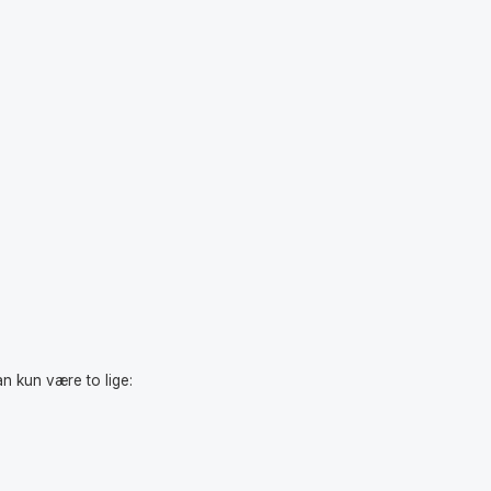
an kun være to lige: