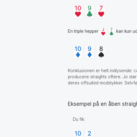
En triple hepper
kan kun ud
Konklusionen er helt indlysende: co
producere straights oftere. Jo stør
deres offsuited modstykker. Selvfø
Eksempel på en åben straig
Du fik: