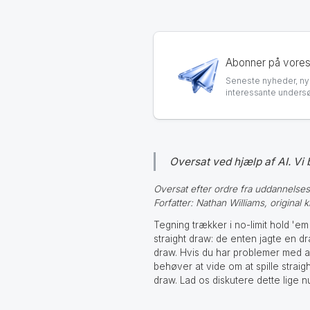
Abonner på vores
Seneste nyheder, nye
interessante unders
Oversat ved hjælp af AI. Vi b
Oversat efter ordre fra uddannelses
Forfatter: Nathan Williams, original k
Tegning trækker i no-limit hold 'e
straight draw: de enten jagte en d
draw. Hvis du har problemer med at s
behøver at vide om at spille strai
draw. Lad os diskutere dette lige n