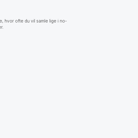
e, hvor ofte du vil samle lige i no-
r.