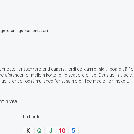
gøre én lige kombination:
nnector er stærkere end gapers, fordi de klamrer sig til board på fler
re afstanden er mellem kortene, jo svagere er de. Det siger sig selv,
lgelig er der også mulighed for at samle en lige med et lommekort.
ht draw
På bordet: