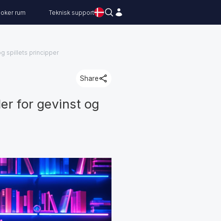
oker rum
Teknisk support
og spillets principper
Share
er for gevinst og