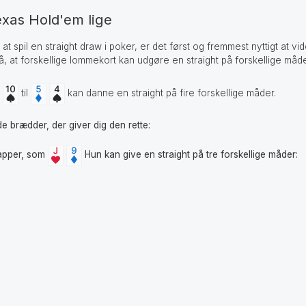
exas Hold'em lige
 at spil en straight draw i poker, er det først og fremmest nyttigt at vid
rstå, at forskellige lommekort kan udgøre en straight på forskellige måde
til
kan danne en straight på fire forskellige måder.
de brædder, der giver dig den rette:
apper, som
Hun kan give en straight på tre forskellige måder: