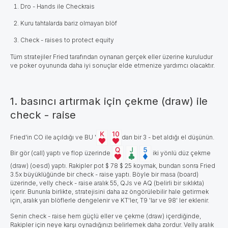
Dro - Hands ile Checkrais
Kuru tahtalarda bariz olmayan blöf
Check - raises to protect equity
Tüm stratejiler Fried tarafından oynanan gerçek eller üzerine kuruludur
ve poker oyununda daha iyi sonuçlar elde etmenize yardımcı olacaktır.
1. basıncı artırmak için çekme (draw) ile
check - raise
Fried'in CO ile açıldığı ve BU '
dan bir 3 - bet aldığı el düşünün.
Bir gör (call) yaptı ve flop üzerinde
iki yönlü düz çekme
(draw)
(oesd) yaptı. Rakipler pot $ 78 $ 25 koymak, bundan sonra Fried
3.5x büyüklüğünde bir check - raise yaptı. Böyle bir masa (board)
üzerinde, velly check - raise aralık 55, QJs ve AQ (belirli bir sıklıkta)
içerir. Bununla birlikte, stratejisini daha az öngörülebilir hale getirmek
için, aralık yarı blöflerle dengelenir ve KT'ler, T9 'lar ve 98' ler eklenir.
Senin check - raise hem güçlü eller ve çekme (draw) içerdiğinde,
Rakipler için neye karşı oynadığınızı belirlemek daha zordur. Velly aralık