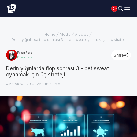
Home
Media
Articles
Derin yığınlarda flop sonrası 3 - bet sweat oynamak için üç strateji
PekarStas
Share
PekarStas
Derin yığınlarda flop sonrası 3 - bet sweat
oynamak için üç strateji
4.5K views
29.01.26
7
min read