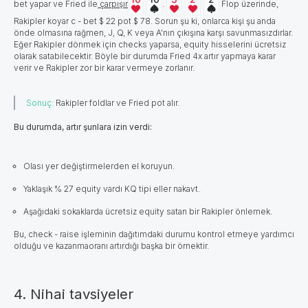
bet yapar ve Fried
ile
çarpışır
.
Flop üzerinde
,
Rakipler
koyar c - bet $ 22 pot $ 78. Sorun şu ki, onlarca kişi şu anda
önde olmasına rağmen, J, Q, K veya A'nın çıkışına karşı savunmasızdırlar.
Eğer Rakipler dönmek için checks yaparsa, equity hisselerini ücretsiz
olarak satabilecektir. Böyle bir durumda Fried 4x artır yapmaya karar
verir ve Rakipler zor bir karar vermeye zorlanır.
Sonuç:
Rakipler
foldlar ve Fried pot alır.
Bu durumda, artır şunlara izin verdi:
Olası yer değiştirmelerden el koruyun.
Yaklaşık % 27 equity vardı KQ tipi eller nakavt.
Aşağıdaki sokaklarda ücretsiz equity satan bir Rakipler önlemek.
Bu, check - raise işleminin dağıtımdaki durumu kontrol etmeye yardımcı
olduğu ve kazanmaoranı artırdığı başka bir örnektir.
4. Nihai tavsiyeler