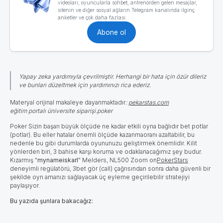
videoları, oyuncularla sohbet, antrenörden gelen mesajlar,
sitenin ve diğer sosyal ağların Telegram kanalında ilginç
anketler ve çok daha fazlası.
Abone ol
Yapay zeka yardımıyla çevrilmiştir. Herhangi bir hata için özür dileriz
ve bunları düzeltmek için yardımınızı rica ederiz.
Materyal orijinal makaleye dayanmaktadır
:
pekarstas.com
eğitim portalı üniversite siparişi.poker
Poker Sizin başarı büyük ölçüde ne kadar etkili oyna bağlıdır bet potlar
(potlar). Bu eller hatalar önemli ölçüde kazanmaoranı azaltabilir, bu
nedenle bu gibi durumlarda oyununuzu geliştirmek önemlidir. Kilit
yönlerden biri, 3 bahise karşı koruma ve odaklanacağımız şey budur.
Kızarmış "
mynameiskarl
" Melders, NL500 Zoom on
PokerStars
deneyimli regülatörü
, 3bet gör (call) çağrısından sonra daha güvenli bir
şekilde oyn amanızı sağlayacak üç eyleme geçirilebilir stratejiyi
paylaşıyor.
Bu yazıda şunlara bakacağız: