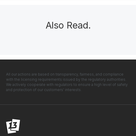
Also Read
.
All our actions are based on transparency, fairness, and compliance
with the licensing requirements issued by the regulatory authorities.
We actively cooperate with regulators to ensure a high level of safety
and protection of our customers' interests.