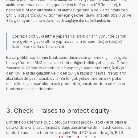
aralık içinde pratik olarak uygun bir yarı blöf yoktur (98 'ler hariç), bu
nedenle blöf için alternatif eller araması gerekir. A ve 7 arasındaki cep
çifti iyi adaylardır, çünkü dönmek için çekme (draw) artabilir. 65s, 76s ve
87s gibi uyumlu showdown vadi bağlayıcılar da kullanılabilir.
Çok fazla blöf yükseltme yaparsanız, aralık onların yönünde çarpık
hale gelir. Hiç yükseltme yapmazsa, tam tersine, değer (değer)
üzerine çok fazla odaklanacaktır.
Bu çarpıklıklardan birinin tuzak içine düşmesini önlemek için, rastgele
bir sayı üreteci (RNG) kullanarak blöf sıklığını belirleyebilirsiniz. Örneğin,
zamanın % 20 'sinde check - raise yapmaya karar verirseniz, RNG'yi 1'
den 100 'e kadar çalıştırın ve 1' den 20 'ye kadar bir sayı alırsanız, artır,
aksi takdirde pasif olarak oyna. Bu tür çek yükseltmeler, eski poker
stratejileri açısından alışılmadık görünebilir, ancak modern çözücüler
bunların etkinliğini doğrular.
3. Check - raises to protect equity
Elinizin flop üzerinde güçlü olduğu ancak aşağıdaki sokaklarda olası el
üstü kartlara karşı savunmasız olduğu zamanlar vardır. In such cases, it is
useful to use raise to protect equity. Fried CO üzerinde açılır, BU 3 -