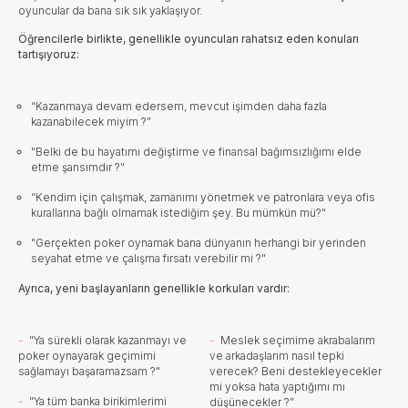
oyuncular da bana sık sık yaklaşıyor.
Öğrencilerle birlikte, genellikle oyuncuları rahatsız eden konuları
tartışıyoruz:
“Kazanmaya devam edersem, mevcut işimden daha fazla
kazanabilecek miyim ?”
"Belki de bu hayatımı değiştirme ve finansal bağımsızlığımı elde
etme şansımdır ?"
“Kendim için çalışmak, zamanımı yönetmek ve patronlara veya ofis
kurallarına bağlı olmamak istediğim şey. Bu mümkün mü?"
"Gerçekten poker oynamak bana dünyanın herhangi bir yerinden
seyahat etme ve çalışma fırsatı verebilir mi ?"
Ayrıca, yeni başlayanların genellikle korkuları vardır:
"Ya sürekli olarak kazanmayı ve
Meslek seçimime akrabalarım
poker oynayarak geçimimi
ve arkadaşlarım nasıl tepki
sağlamayı başaramazsam ?"
verecek? Beni destekleyecekler
mi yoksa hata yaptığımı mı
"Ya tüm banka birikimlerimi
düşünecekler ?”