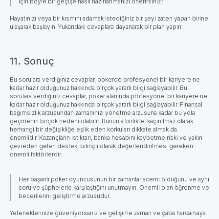
için böyle bir geçişe nasıl hazırlanmanızı önerirsiniz?
Hayatınızı veya bir kısmını adamak istediğiniz bir şeyi zaten yapan birine
ulaşarak başlayın. Yukarıdaki cevaplara dayanarak bir plan yapın.
11. Sonuç
Bu sorulara verdiğiniz cevaplar, pokerde profesyonel bir kariyere ne
kadar hazır olduğunuz hakkında birçok yararlı bilgi sağlayabilir. Bu
sorulara verdiğiniz cevaplar, poker alanında profesyonel bir kariyere ne
kadar hazır olduğunuz hakkında birçok yararlı bilgi sağlayabilir.
Finansal
bağımsızlık arzusundan zamanınızı yönetme arzusuna kadar bu yola
geçmenin birçok nedeni olabilir. Bununla birlikte, kaçınılmaz olarak
herhangi bir değişikliğe eşlik eden korkuları dikkate almak da
önemlidir. Kazançların istikrarı, banka hesabını kaybetme riski ve yakın
çevreden gelen destek, bilinçli olarak değerlendirilmesi gereken
önemli faktörlerdir
.
Her başarılı poker oyuncusunun bir zamanlar acemi olduğunu ve aynı
soru ve şüphelerle karşılaştığını unutmayın. Önemli olan öğrenme ve
becerilerini geliştirme arzusudur.
Yeteneklerinize güveniyorsanız ve gelişime zaman ve çaba harcamaya