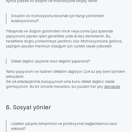
Ayrıca yüksek öz disiplin ve motivasyona ihtiyaç vardır.
Disiplini ve motivasyonu korumak için hangi yöntemleri
kullanıyorsunuz?
Yılbaşında ve doğum günümden önce veya sonra (yaz aylarında
yapıyorum) yapılan işleri genellikle yılda iki kez denetlerim. Bu,
hedeflere doğru yönlenmeye yardımcı olur. Motivasyonuma gelince
,
yaptığım şeyden memnun olduğum için sürekli olarak yüksektir.
Dikkat dağıtıcı şeylerle nasıl dağıtım yaparsınız?
Yalnız yaşıyorum ve nadiren dikkatim dağılıyor. Çok az şey beni işimden
alıkoyabilir.
Sık sık arkadaşlarımla buluşuyorum ama bunu dikkat dağıtıcı olarak
görmüyorum. Bu bir öncelik meselesi, bu yüzden her şey
dengede
.
6. Sosyal yönler
Uzaktan çalışma iletişiminizi ve profesyonel bağlantılarınızı nasıl
etkiledi?