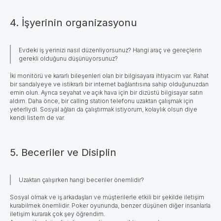
4. İşyerinin organizasyonu
Evdeki iş yerinizi nasıl düzenliyorsunuz? Hangi araç ve gereçlerin
gerekli olduğunu düşünüyorsunuz?
İki monitörü ve kararlı bileşenleri olan bir bilgisayara ihtiyacım var. Rahat
bir sandalyeye ve istikrarlı bir internet bağlantısına
sahip olduğunuzdan
emin olun
. Ayrıca seyahat ve açık hava için bir dizüstü bilgisayar satın
aldım. Daha önce, bir calling station telefonu uzaktan çalışmak için
yeterliydi. Sosyal ağları da çalıştırmak istiyorum, kolaylık olsun diye
kendi listem de var.
5. Beceriler ve Disiplin
Uzaktan çalışırken hangi beceriler önemlidir?
Sosyal olmak ve iş arkadaşları ve müşterilerle etkili bir şekilde iletişim
kurabilmek önemlidir. Poker oyununda, benzer düşünen diğer insanlarla
iletişim kurarak çok şey öğrendim.