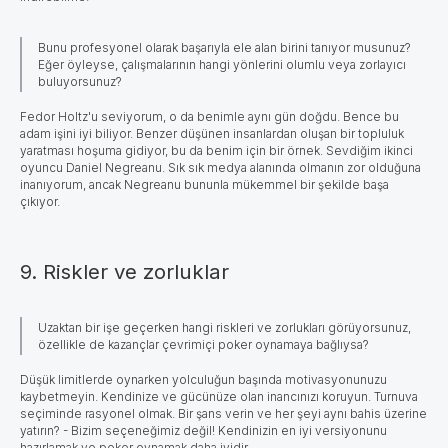
Bunu profesyonel olarak başarıyla ele alan birini tanıyor musunuz?
Eğer öyleyse, çalışmalarının hangi yönlerini olumlu veya zorlayıcı
buluyorsunuz?
Fedor Holtz'u seviyorum, o da benimle aynı gün doğdu. Bence bu
adam işini iyi biliyor. Benzer düşünen insanlardan oluşan bir topluluk
yaratması hoşuma gidiyor, bu da benim için bir örnek. Sevdiğim ikinci
oyuncu Daniel Negreanu. Sık sık medya alanında olmanın zor olduğuna
inanıyorum, ancak Negreanu bununla mükemmel bir şekilde başa
çıkıyor.
9. Riskler ve zorluklar
Uzaktan bir işe geçerken hangi riskleri ve zorlukları görüyorsunuz,
özellikle de kazançlar çevrimiçi poker oynamaya bağlıysa?
Düşük limitlerde oynarken yolculuğun başında motivasyonunuzu
kaybetmeyin. Kendinize ve gücünüze olan inancınızı koruyun. Turnuva
seçiminde rasyonel olmak.
Bir şans verin ve her şeyi aynı bahis üzerine
yatırın?
- Bizim seçeneğimiz değil! Kendinizin en iyi versiyonunu
hazırlamak ve poker oynamak daha iyidir.