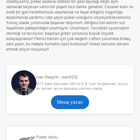
istekliyseniz, poker sadece istikrarlı bir gelir kaynağı değil, aynı
zamanda heyecan verici bir yaşam tarzı haline gelebilir. Cesaret edin ve
belki bir gün hedeflerinize ulaşmanıza ve hayal ettiğiniz özgürlüğü
kazanmanıza yardımcı olan şeyin poker olduğunu söyleyebileceksiniz.
Sonuç olarak, yolunuzda başarılar diliyorum. Attığınız her adımın sizi
hayalinize yaklaştırdığını unutmayın.
Unutmayın:
Tecrübeli oyuncuların
desteği ve tavsiyesi, başarıya giden yolunuzu büyük ölçüde
kolaylaştırabilir! Fikriniz benim için çok değerli. Lütfen yorumlara birkaç
satır yazın, bu makale formatını nasıl buldunuz? Anket serisine devam
etmek istiyor musunuz?
Ivan Glazyrin - IvanG212
MTT poker koçundan ABI'ye 10 $. Ivan ile öğrenmek, oyunu
bir sonraki seviye taşımana yardımcı olacak.
Mesaj yazarı
Poker okulu