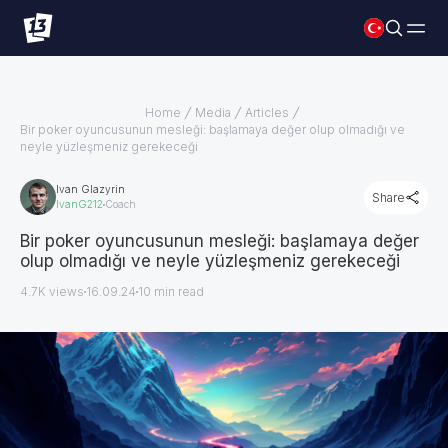
Home
Media
Articles
Bir poker oyuncusunun mesleği: başlamaya değer olup olmadığı ve
neyle yüzleşmeniz gerekeceği
Ivan Glazyrin
Share
IvanG212
Coach
Bir poker oyuncusunun mesleği: başlamaya değer
olup olmadığı ve neyle yüzleşmeniz gerekeceği
4.7K views
16.09.24
10
min read