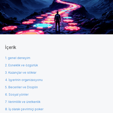
İçerik
1. genel deneyim
2. Esneklik ve özgürlük
3. Kazançlar ve istikrar
4. İşyerinin organizasyonu
5. Beceriler ve Disiplin
6. Sosyal yönler
7. Verimlilik ve üretkenlik
8. İş olarak çevrimiçi poker