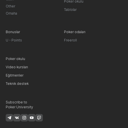
Poker okulu
Other
Tablolar
Omaha
Bonuslar
Poker odaları
U - Points
Freeroll
Poker okulu
Video kursları
Eğitmenler
Teknik destek
Subscribe to
Poker University