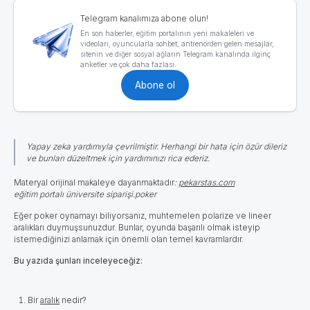
Telegram kanalımıza abone olun!
En son haberler, eğitim portalının yeni makaleleri ve
videoları, oyuncularla sohbet, antrenörden gelen mesajlar,
sitenin ve diğer sosyal ağların Telegram kanalında ilginç
anketler ve çok daha fazlası.
Abone ol
Yapay zeka yardımıyla çevrilmiştir. Herhangi bir hata için özür dileriz
ve bunları düzeltmek için yardımınızı rica ederiz.
Materyal orijinal makaleye dayanmaktadır
:
pekarstas.com
eğitim portalı üniversite siparişi.poker
Eğer poker oynamayı biliyorsanız, muhtemelen polarize ve lineer
aralıkları duymuşsunuzdur. Bunlar, oyunda başarılı olmak isteyip
istemediğinizi anlamak için önemli olan temel kavramlardır.
Bu yazıda şunları inceleyeceğiz:
Bir
aralık
nedir
?