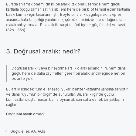
Burada anlamak önemlidir ki, bu aralık Rakipler üzerinde hem güçlü
kartlarla (çoğu zaman satın alabilen) hem de bir blöf temsil eden kartlarla
baskı kurmak için tasarlanmıştır. Böyle bir aralık uygulayarak, rakipler
arasında kafa karışıklığı yaratırsınız, çünkü eller inizde ne olduğunu tam
olarak anlayamazlar. Bu aralık iki karşıt el türü içerir: güçlü (JJ+) ve zayıf
(A2s - A5s).
3. Doğrusal aralık: nedir?
Doğrusal aralık
(veya birleştirme aralık olarak adlandırılır), hem daha
güçlü hem de daha zayıf eller içeren bir aralık, ancak içinde net bir
polarite yok.
Bu aralık içindeki tüm eller aşağı yukarı benzer kazanma şansına sahiptir
ve daha "uyumlu" bir biçimde sunulurlar. Bu, aralık içinde güçlü
kontrastlar oluşturmadan bahis oynamak için daha esnek bir yaklaşım
sağlar.
Doğrusal aralık örneği:
Güçlü eller: AA, AQs