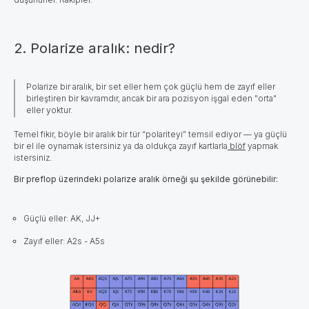
2. Polarize aralık: nedir?
Polarize bir aralık
, bir set eller hem çok güçlü hem de zayıf eller
birleştiren bir kavramdır, ancak bir ara pozisyon işgal eden "orta"
eller yoktur.
Temel fikir, böyle bir aralık bir tür “polariteyi” temsil ediyor — ya güçlü
bir el ile oynamak istersiniz ya da
oldukça zayıf kartlarla
blöf
yapmak
istersiniz
.
Bir preflop üzerindeki polarize aralık örneği şu şekilde görünebilir:
Güçlü eller: AK, JJ+
Zayıf eller: A2s - A5s