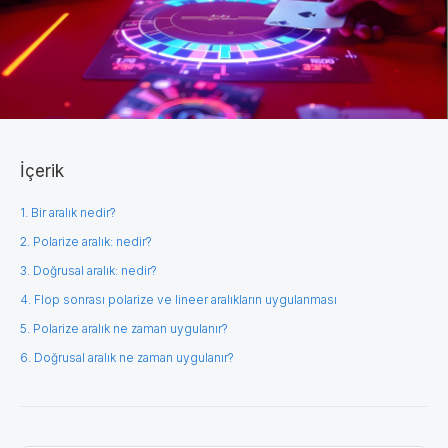
İçerik
1. Bir aralık nedir?
2. Polarize aralık: nedir?
3. Doğrusal aralık: nedir?
4. Flop sonrası polarize ve lineer aralıkların uygulanması
5. Polarize aralık ne zaman uygulanır?
6. Doğrusal aralık ne zaman uygulanır?