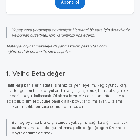
Abone ol
Yapay zeka yardımıyla çevrilmiştir. Herhangi bir hata için özür dileriz
ve bunları düzeltmek için yardımınızı rica ederiz.
Materyal orijinal makaleye dayanmaktadır:
pekarstas.com
eğitim portalı üniversite siparişi.poker
1. Velho Beta değer
Hafif
karşı bahislerin stratejisini hızlıca
yenileyelim
. Reg oyuncu karşı,
biz dengeli bir bahis boyutlandırma için çalışıyoruz, tüm aralık için tek
bir bahis boyut kullanarak. Oltalama karşı, biz daha sömürücü hareket
edebilir, bizim el gücüne bağlı olarak boyutlandırma ayar. Oltalama
balıkları, incelikli bir karşı sömürüden
acizdir
.
Bu, reg oyuncu lara karşı standart yaklaşıma bağlı kaldığımız, ancak
balıklara karşı karlı olduğu anlamına gelir. değer (değer) üzerinde
boyutlandırma artırmak.