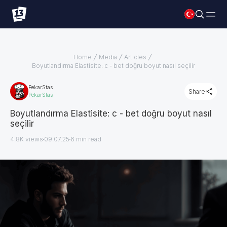
Home
Media
Articles
Boyutlandırma Elastisite: c - bet doğru boyut nasıl seçilir
PekarStas
Share
PekarStas
Boyutlandırma Elastisite: c - bet doğru boyut nasıl
seçilir
4.8K views
09.07.25
6
min read