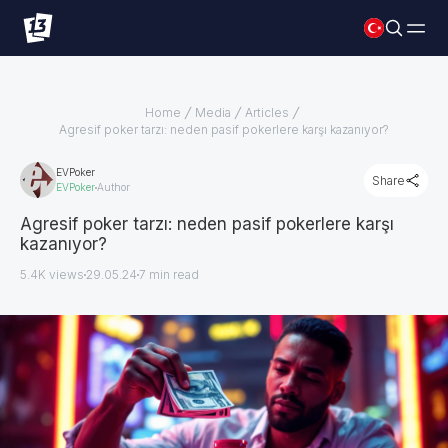
Home
Media
Articles
Agresif poker tarzı: neden pasif pokerlere karşı kazanıyor?
EVPoker
Share
EVPoker
Author
Agresif poker tarzı: neden pasif pokerlere karşı
kazanıyor?
5.4K views
29.05.24
7
min read