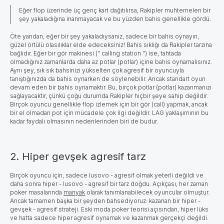
Eğer flop üzerinde üç genç kart dağıtılırsa, Rakipler muhtemelen bir
şey yakaladığına inanmayacak ve bu yüzden bahis genellikle gördü.
Öte yandan, eğer bir şey yakaladıysanız, sadece bir bahis oynayın,
güzel örtülü olasılıklar elde edeceksiniz! Bahis sıklığı da Rakipler tarzına
bağlıdır. Eğer bir gör makinesi (" calling station ") ise, tahtada
olmadığınız zamanlarda daha az potlar (potlar) içine bahis oynamalısınız.
Aynı şey, sık sık bahsinizi yükselten çok agresif bir oyuncuyla
tanıştığınızda da bahis oynarken de söylenebilir. Ancak standart oyun
devam eden bir bahis oynamaktır. Bu, birçok potlar (potlar) kazanmanızı
sağlayacaktır, çünkü çoğu durumda Rakipler hiçbir şeye sahip değildir.
Birçok oyuncu genellikle flop izlemek için bir gör (call) yapmak, ancak
bir el olmadan pot için mücadele çok ilgi değildir. LAG yaklaşımının bu
kadar faydalı olmasının nedenlerinden biri de budur.
2. Hiper gevşek agresif tarz
Birçok oyuncu için, sadece lusovo - agresif olmak yeterli değildi ve
daha sonra hiper - lusovo - agresif bir tarz doğdu. Açıkçası, her zaman
poker masalarında
manyak
olarak tanımlanabilecek oyuncular olmuştur.
Ancak tamamen başka bir şeyden bahsediyoruz: kazanan bir hiper -
gevşek - agresif strateji. Eski moda poker teorisi açısından, hiper lüks
ve hatta sadece hiper agresif oynamak ve kazanmak gerçekçi değildi.