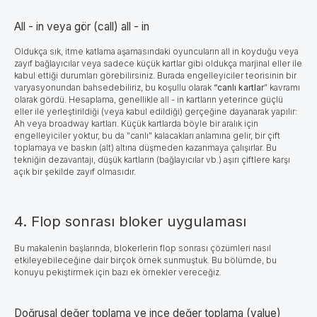
All - in veya gör (call) all - in
Oldukça sık, itme katlama aşamasındaki oyuncuların all in koyduğu veya
zayıf bağlayıcılar veya sadece küçük kartlar gibi oldukça marjinal eller ile
kabul ettiği durumları görebilirsiniz. Burada engelleyiciler teorisinin bir
varyasyonundan bahsedebiliriz, bu koşullu olarak
“canlı kartlar
” kavramı
olarak gördü. Hesaplama, genellikle all - in kartların yeterince güçlü
eller ile yerleştirildiği (veya kabul edildiği) gerçeğine dayanarak yapılır:
Ah veya broadway kartları. Küçük kartlarda böyle bir aralık için
engelleyiciler yoktur, bu da "canlı" kalacakları anlamına gelir, bir çift
toplamaya ve baskın (alt) altına düşmeden kazanmaya çalışırlar. Bu
tekniğin dezavantajı, düşük kartların (bağlayıcılar vb.) aşırı çiftlere karşı
açık bir şekilde zayıf olmasıdır.
4. Flop sonrası bloker uygulaması
Bu makalenin başlarında, blokerlerin flop sonrası çözümleri nasıl
etkileyebileceğine dair birçok örnek sunmuştuk. Bu bölümde, bu
konuyu pekiştirmek için bazı ek örnekler vereceğiz.
Doğrusal değer toplama ve ince değer toplama (value)