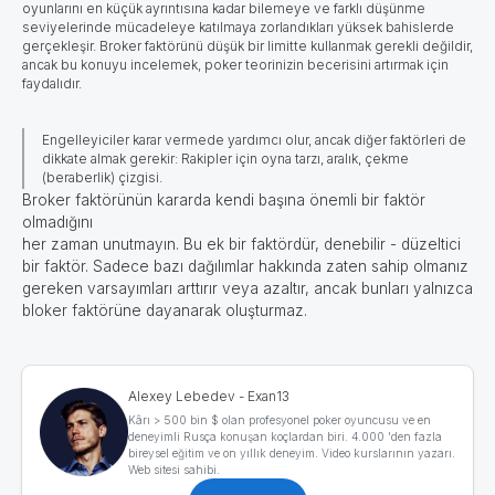
oyunlarını en küçük ayrıntısına kadar bilemeye ve farklı düşünme
seviyelerinde mücadeleye katılmaya zorlandıkları yüksek bahislerde
gerçekleşir. Broker faktörünü düşük bir limitte kullanmak gerekli değildir,
ancak bu konuyu incelemek, poker teorinizin becerisini artırmak için
faydalıdır.
Engelleyiciler karar vermede yardımcı olur, ancak diğer faktörleri de
dikkate almak gerekir: Rakipler için oyna tarzı, aralık, çekme
(beraberlik) çizgisi.
Broker faktörünün kararda kendi başına önemli bir faktör
olmadığını
her zaman unutmayın. Bu ek bir faktördür, denebilir - düzeltici
bir faktör. Sadece bazı dağılımlar hakkında zaten sahip olmanız
gereken varsayımları arttırır veya azaltır, ancak bunları yalnızca
bloker faktörüne dayanarak oluşturmaz.
Alexey Lebedev - Exan13
Kârı > 500 bin $ olan profesyonel poker oyuncusu ve en
deneyimli Rusça konuşan koçlardan biri. 4.000 'den fazla
bireysel eğitim ve on yıllık deneyim. Video kurslarının yazarı.
Web sitesi sahibi.