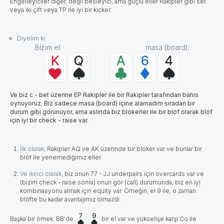
Engelleyiciler diğer, değil besleyici, ama güçlü eller Rakipler gibi set
veya iki çift veya TP ile iyi bir kicker.
Diyelim ki:
Bizim el: masa (board):
Ve biz c - bet üzerine EP Rakipler ile bir Rakipler tarafından bahis
oynuyoruz. Biz sadece masa (board) içine alamadım sıradan bir
durum gibi görünüyor, ama aslında biz blokerler ile bir blöf olarak blöf
için iyi bir check - raise var.
İlk olarak
, Rakipler AQ ve AK üzerinde bir bloker var ve bunlar bir
blöf ile yenemediğimiz eller.
Ve ikinci olarak
, biz onun 77 - JJ underpairs için overcards var ve
(bizim check - raise sonra) onun gör (call) durumunda, biz en iyi
kombinasyonu almak için equity var. Örneğin, el 9 ile, o zaman
blöfte bu kadar avantajımız olmazdı.
Başka bir örnek. BB'de
bir el var ve yükselişe karşı Co ile