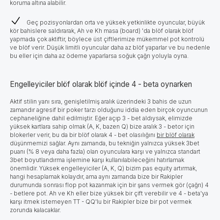
koruma altına alabilir.
Geç pozisyonlardan orta ve yüksek yetkinlikte oyuncular, büyük
kör bahislere saldırarak, Ah ve Kh masa (board) 'da blöf olarak blöf
yapmada çok aktiftir, böylece üst çiftlerimize mükemmel pot kontrolü
ve blöf verir. Düşük limitli oyuncular daha az blöf yaparlar ve bu nedenle
bu eller için daha az ödeme yaparlarsa soğuk çağrı yoluyla oyna.
Engelleyiciler blöf olarak blöf içinde 4 - beta oynarken
Aktif stilin yanı sıra, genişletilmiş aralık üzerindeki 3 bahis de uzun
zamandır agresif bir poker tarzı olduğunu iddia eden birçok oyuncunun
cephaneliğine dahil edilmiştir. Eğer açıp 3 - bet aldıysak, elimizde
yüksek kartlara sahip olmak (A, K, bazen Q) bize aralık 3 - betor için
blokerler verir, bu da bir blöf olarak 4 - bet olasılığını
bir blöf olarak
düşünmemizi sağlar. Aynı zamanda, bu tekniğin yalnızca yüksek 3bet
puanı (% 8 veya daha fazla) olan oyunculara karşı ve yalnızca standart
3bet boyutlandırma işlemine karşı kullanılabileceğini hatırlamak
önemlidir. Yüksek engelleyiciler (A, K, Q) bizim pas equity artırmak,
hangi hesaplamak kolaydır, ama aynı zamanda bize bir Rakipler
durumunda sonrası flop pot kazanmak için bir şans vermek gör (çağrı) 4
- betlere pot. Ah ve Kh eller bize yüksek bir çift verebilir ve 4 - beta'ya
karşı itmek istemeyen TT - QQ'lu bir Rakipler bize bir pot vermek
zorunda kalacaklar.