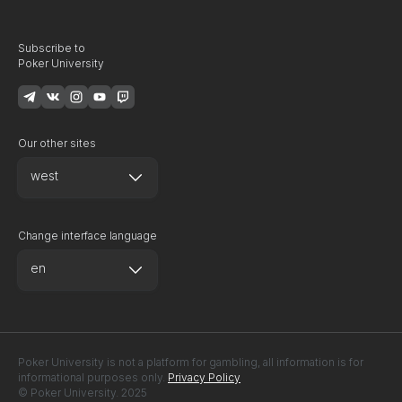
Subscribe to
Poker University
Our other sites
west
Change interface language
en
Poker University is not a platform for gambling, all information is for
informational purposes only.
Privacy Policy
© Poker University. 2025