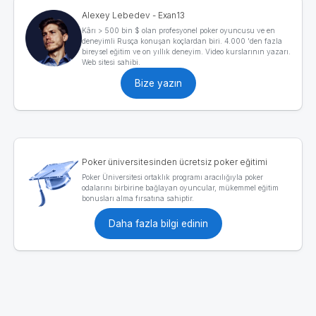
Alexey Lebedev - Exan13
Kârı > 500 bin $ olan profesyonel poker oyuncusu ve en
deneyimli Rusça konuşan koçlardan biri. 4.000 'den fazla
bireysel eğitim ve on yıllık deneyim. Video kurslarının yazarı.
Web sitesi sahibi.
Bize yazın
Poker üniversitesinden ücretsiz poker eğitimi
Poker Üniversitesi ortaklık programı aracılığıyla poker
odalarını birbirine bağlayan oyuncular, mükemmel eğitim
bonusları alma fırsatına sahiptir.
Daha fazla bilgi edinin