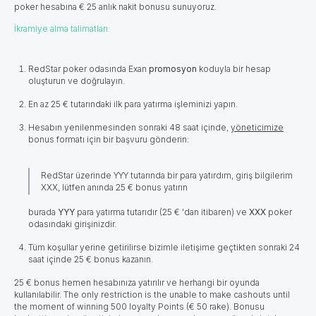
poker hesabına € 25 anlık nakit bonusu sunuyoruz.
İkramiye alma talimatları:
RedStar poker odasında Exan
promosyon
koduyla bir hesap
oluşturun ve doğrulayın.
En az 25 € tutarındaki ilk para yatırma işleminizi yapın.
Hesabın yenilenmesinden sonraki 48 saat içinde,
yöneticimize
bonus formatı için bir başvuru gönderin:
RedStar üzerinde YYY tutarında bir para yatırdım, giriş bilgilerim
XXX, lütfen anında 25 € bonus yatırın
burada
YYY
para yatırma tutarıdır (25 € 'dan itibaren) ve
XXX
poker
odasındaki girişinizdir.
Tüm koşullar yerine getirilirse bizimle iletişime geçtikten sonraki 24
saat içinde 25 € bonus kazanın.
25 € bonus hemen hesabınıza yatırılır ve herhangi bir oyunda
kullanılabilir. The only restriction is the unable to make cashouts until
the moment of winning 500 loyalty Points (€ 50 rake). Bonusu