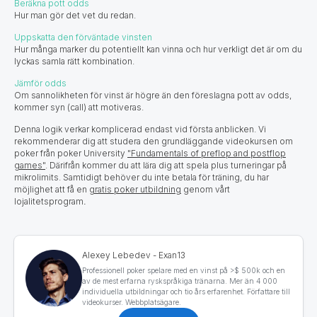
Beräkna pott odds
Hur man gör det vet du redan.
Uppskatta den förväntade vinsten
Hur många marker du potentiellt kan vinna och hur verkligt det är om du
lyckas samla rätt kombination.
Jämför odds
Om sannolikheten för vinst är högre än den föreslagna pott av odds,
kommer syn (call) att motiveras.
Denna logik verkar komplicerad endast vid första anblicken. Vi
rekommenderar dig att studera den grundläggande videokursen om
poker från poker University
"Fundamentals of preflop and postflop
games"
. Därifrån kommer du att lära dig att spela plus turneringar på
mikrolimits. Samtidigt behöver du inte betala för träning, du har
möjlighet att få en
gratis poker utbildning
genom vårt
lojalitetsprogram
.
Alexey Lebedev - Exan13
Professionell poker spelare med en vinst på >$ 500k och en
av de mest erfarna ryskspråkiga tränarna. Mer än 4 000
individuella utbildningar och tio års erfarenhet. Författare till
videokurser. Webbplatsägare.