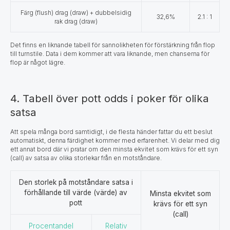
Färg (flush) drag (draw) + dubbelsidig
32,6%
2.1 : 1
rak drag (draw)
Det finns en liknande tabell för sannolikheten för förstärkning från flop
till turnstile. Data i dem kommer att vara liknande, men chanserna för
flop är något lägre.
4. Tabell över pott odds i poker för olika
satsa
Att spela många bord samtidigt, i de flesta händer fattar du ett beslut
automatiskt, denna färdighet kommer med erfarenhet. Vi delar med dig
ett annat bord där vi pratar om den minsta ekvitet som
krävs för ett syn
(call) av satsa av olika storlekar från en motståndare.
Den storlek på motståndare satsa i
förhållande till värde (värde) av
Minsta ekvitet som
pott
krävs för ett syn
(call)
Procentandel
Relativ