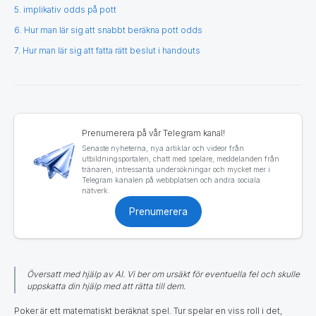
5. implikativ odds på pott
6. Hur man lär sig att snabbt beräkna pott odds
7. Hur man lär sig att fatta rätt beslut i handouts
Prenumerera på vår Telegram kanal!
Senaste nyheterna, nya artiklar och videor från
utbildningsportalen, chatt med spelare, meddelanden från
tränaren, intressanta undersökningar och mycket mer i
Telegram kanalen på webbplatsen och andra sociala
nätverk.
Prenumerera
Översatt med hjälp av AI. Vi ber om ursäkt för eventuella fel och skulle
uppskatta din hjälp med att rätta till dem.
Poker är ett matematiskt beräknat spel. Tur spelar en viss roll i det,