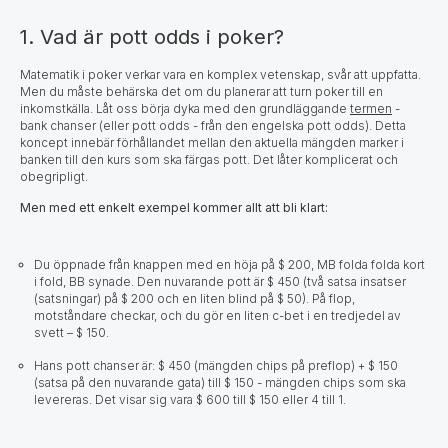
1. Vad är pott odds i poker?
Matematik i poker verkar vara en komplex vetenskap, svår att uppfatta.
Men du måste behärska det om du planerar att turn poker till en
inkomstkälla. Låt oss börja dyka med den grundläggande
termen
-
bank chanser (eller pott odds - från den engelska pott odds). Detta
koncept innebär förhållandet mellan den aktuella mängden marker i
banken till den kurs som ska färgas pott. Det låter komplicerat och
obegripligt.
Men med ett enkelt exempel kommer allt att bli klart:
Du öppnade från knappen med en höja på $ 200, MB folda folda kort
i fold, BB synade. Den nuvarande pott är $ 450 (två satsa insatser
(satsningar) på $ 200 och en liten blind på $ 50). På flop,
motståndare checkar, och du gör en liten c-bet i en tredjedel av
svett – $ 150.
Hans pott chanser är: $ 450 (mängden chips på preflop) + $ 150
(satsa på den nuvarande gata) till $ 150 - mängden chips som ska
levereras. Det visar sig vara $ 600 till $ 150 eller 4 till 1.