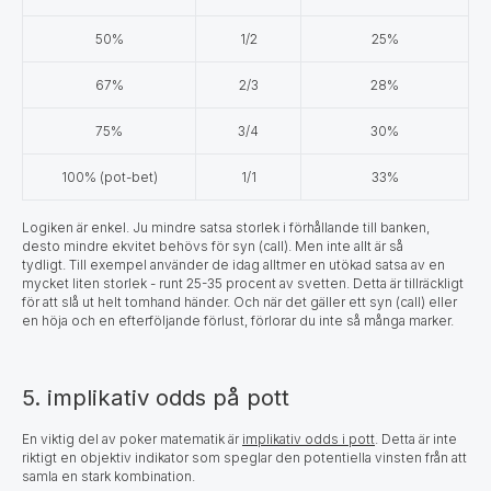
50%
1/2
25%
67%
2/3
28%
75%
3/4
30%
100% (pot-bet)
1/1
33%
Logiken är enkel. Ju mindre satsa storlek i förhållande till banken,
desto mindre ekvitet behövs för syn (call). Men inte allt är så
tydligt. Till exempel använder de idag alltmer en utökad satsa av en
mycket liten storlek - runt 25-35 procent av svetten. Detta är tillräckligt
för att slå ut helt tomhand händer. Och när det gäller ett syn (call) eller
en höja och en efterföljande förlust, förlorar du inte så många marker.
5. implikativ odds på pott
En viktig del av poker matematik är
implikativ odds i pott
. Detta är inte
riktigt en objektiv indikator som speglar den potentiella vinsten från att
samla en stark kombination.