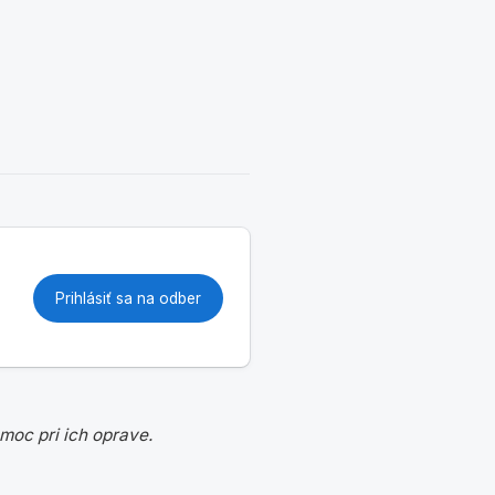
Prihlásiť sa na odber
moc pri ich oprave.