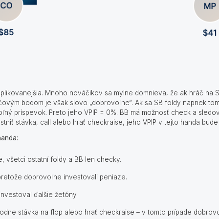
komplikovanejšia. Mnoho nováčikov sa mylne domnieva, že ak hráč na 
ľúčovým bodom je však slovo
„dobrovoľne“
. Ak sa SB foldy napriek to
oľný príspevok. Preto jeho VPIP = 0%. BB má možnosť check a sledo
tniť stávka, call alebo hrať checkraise, jeho VPIP v tejto handa bud
handa:
, všetci ostatní foldy a BB len checky.
retože dobrovoľne investovali peniaze.
nvestoval ďalšie žetóny.
hodne stávka na flop alebo hrať checkraise – v tomto prípade dobrov