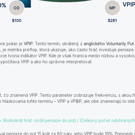
 pre poker je
VPIP
. Tento termín, skrátený z
anglického Voluntarily Pu
)
, je metrika preflop, ktorá ukazuje, ako často hráč investuje peniaze 
akcie tvoria indikátor VPIP. Kde je však hranica medzi nízkou a vysokou
vypočítava VPIP a ako ho správne interpretovať.
ť, čo znamená VPIP. Tento parameter zobrazuje frekvenciu, s akou 
e hláskovania tohto termínu – VPIP a VP$IP, ale obe znamenajú to isté
= (Koľkokrát hráč vložil peniaze do pot) / (Celkový počet odohraných
val peniaze do pot 15 krát za 80 ruky, jeho VPIP bude 19%. Presnejší