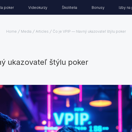
la poker
Videokurzy
Školitelia
Bonusy
Izby na
Home
Media
Articles
Čo je VPIP — hlavný ukazovateľ štýlu poker
ý ukazovateľ štýlu poker