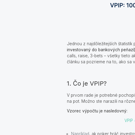
Jednou z najdôležitejších štatistík
investovaný do bankových peňazí
calls, raise, 3-bets – všetky tieto 
článku sa pozrieme na to, ako sa 
1. Čo je VPIP?
V prvom rade je potrebné pochopi
na pot. Možno ste narazili na rôzn
Vzorec výpočtu je nasledovný:
VPIP 
Napríklad
, ak poker hráč investo