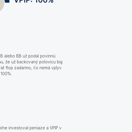
SB alebo BB už podal povinnú
mu, že už backovaný polovicu big
vať flop zadarmo, čo nemá vplyv
e 100%.
oľne investoval peniaze a VPIP v