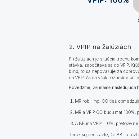
2. VPIP na žalúziách
Pri žalúziách je situácia trochu 
stávka, započítava sa do VPIP. K
blind, to sa nepovažuje za dobrov
na VPIP. Ak sa však rozhodne umies
Povedzme, že máme nasledujúca 
MR robí limp, CO tiež obmedzuje
MR a VPIP CO budú mať 100%, p
A BB má VPIP = 0%, pretože nei
Teraz si predstavte, že BB sa roz