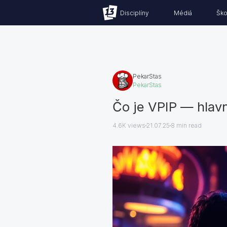
Disciplíny
Médiá
Ško
PekarStas
PekarStas
Čo je VPIP — hlavn
4.6K views
21.07.25
8
min read