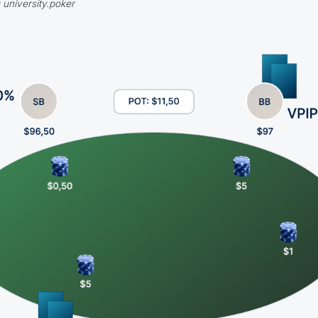
 university.poker