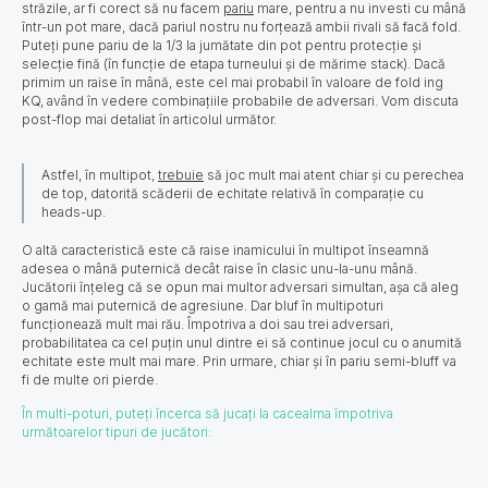
străzile, ar fi corect să nu facem
pariu
mare, pentru a nu investi cu mână
într-un pot mare, dacă pariul nostru nu forțează ambii rivali să facă fold.
Puteți pune pariu de la 1/3 la jumătate din pot pentru protecție și
selecție fină (în funcție de etapa turneului și de mărime stack). Dacă
primim un raise în mână, este cel mai probabil în valoare de fold ing
KQ, având în vedere combinațiile probabile de adversari. Vom discuta
post-flop mai detaliat în articolul următor.
Astfel, în multipot,
trebuie
să joc mult mai atent chiar și cu perechea
de top, datorită scăderii de echitate relativă în comparație cu
heads-up.
O altă caracteristică este că raise inamicului în multipot înseamnă
adesea o mână puternică decât raise în clasic unu-la-unu mână.
Jucătorii înțeleg că se opun mai multor adversari simultan, așa că aleg
o gamă mai puternică de agresiune. Dar bluf în multipoturi
funcționează mult mai rău. Împotriva a doi sau trei adversari,
probabilitatea ca cel puțin unul dintre ei să continue jocul cu o anumită
echitate este mult mai mare. Prin urmare, chiar și în pariu semi-bluff va
fi de multe ori pierde.
În multi-poturi, puteți încerca să jucați la cacealma împotriva
următoarelor tipuri de jucători: