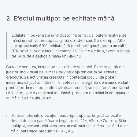
2. Efectul multipot pe echitate mână
Echitate în poker este un indicator matematic al puterii relative de
mână împotriva presupusa gamă de adversari. De exemplu, AKo
are aproximativ 60% echitate față de clasica gamă pentru un call la
BTN poziție. Acest lucru înseamnă că, înainte de flop, avem o șansă
de 60% de a câștiga o mână unu-la-unu.
Cu toate acestea, în multipot, situația se schimbă.
Fiecare gamă de
jucători individuali de la masă devine deja din cauza selectivității
crescute. Selectivitatea crescută în contextul jocului de poker
înseamnă că jucătorii devin mai selectivi în alegerea de mâini de start
pentru joc. În multipot, selectivitatea crescută se manifestă prin faptul
că jucătorii joc o gamă mai restrânsă, premium de mâini în comparație
cu mâini clasice unu-la-unu.
De exemplu
,
într-o poziție heads-up timpurie, un jucător poate
deschide cu o gamă foarte largă - de la 22+, A2s +, K7s + etc. Și în
multipot, același jucător va juca un call mult mai strâns - jucând doar
mâini puternice precum TT+, AK, AQ.