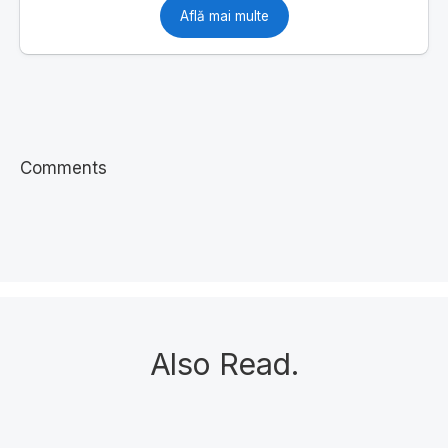
Află mai multe
Comments
Also Read
.