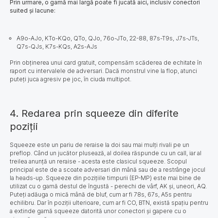
Prin urmare, o gamă mai largă poate fi jucată aici, inclusiv conectori
suited și lacune:
A9o-AJo, KTo-KQo, QTo, QJo, 76o-JTo, 22-88, 87s-T9s, J7s-JTs,
Q7s-QJs, K7s-KQs, A2s-AJs
Prin obținerea unui card gratuit, compensăm scăderea de echitate în
raport cu intervalele de adversari. Dacă monstrul vine la flop, atunci
puteți juca agresiv pe joc, în ciuda multipot.
4. Redarea prin squeeze din diferite
poziții
Squeeze
este un pariu de reraise la doi sau mai mulți rivali pe un
preflop.
Când un jucător plusează, al doilea răspunde cu un call, iar al
treilea anunță un reraise - acesta este clasicul squeeze. Scopul
principal este de a scoate adversari din mână sau de a restrânge jocul
la heads-up. Squeeze din pozițiile timpurii (EP-MP) este mai bine de
utilizat cu o gamă destul de îngustă - perechi de vârf, AK și, uneori, AQ.
Puteți adăuga o mică mână de bluf, cum ar fi 78s, 67s, A5s pentru
echilibru. Dar în poziții ulterioare, cum ar fi CO, BTN, există spațiu pentru
a extinde gamă squeeze datorită unor conectori și gapere cu o