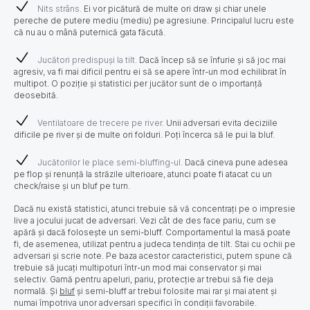
Nits strâns.
Ei vor picătură de multe ori draw și chiar unele
pereche de putere mediu (mediu) pe agresiune. Principalul lucru este
că nu au o mână puternică gata făcută.
Jucători predispuși la tilt.
Dacă încep să se înfurie și să joc mai
agresiv, va fi mai dificil pentru ei să se apere într-un mod echilibrat în
multipot. O poziție și statistici per jucător sunt de o importanță
deosebită.
Ventilatoare de trecere pe river.
Unii adversari evita deciziile
dificile pe river și de multe ori folduri. Poți încerca să le pui la bluf.
Jucătorilor le place semi-bluffing-ul.
Dacă cineva pune adesea
pe flop și renunță la străzile ulterioare, atunci poate fi atacat cu un
check/raise și un bluf pe turn.
Dacă nu există statistici, atunci trebuie să vă concentrați pe o impresie
live a jocului jucat de adversari. Vezi cât de des face pariu, cum se
apără și dacă folosește un semi-bluff. Comportamentul la masă poate
fi, de asemenea, utilizat pentru a judeca tendința de tilt. Stai cu ochii pe
adversari și scrie note. Pe baza acestor caracteristici, putem spune că
trebuie să jucați multipoturi într-un mod mai conservator și mai
selectiv. Gamă pentru apeluri, pariu, protecție ar trebui să fie deja
normală. Și
bluf
și semi-bluff ar trebui folosite mai rar și mai atent și
numai împotriva unor adversari specifici în condiții favorabile.