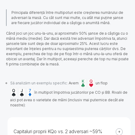
Principala diferență între multipoturi este creșterea numărului de
adversari la masă. Cu cât sunt mai multe, cu atât mai puține șanse
are fiecare jucător individual de a câștiga o anumită mână.
Când joci un joc unu-la-unu, ai aproximativ 50% șanse de a câștiga cu o
mână mediu (medie). Dar dacă există trei adversari împotriva ta, atunci
șansele tale sunt deja de doar aproximativ 25%. Acest lucru este
important de înțeles pentru a nu supraestima puterea cărților dvs. De
exemplu, perechea de top de pe flop într-o mână unu-la-unu oferă de
obicei un avantaj. Dar în multipot, aceeași pereche de top nu mai poate
fi prima combinație de la masă.
Să analizăm un exemplu specific:
Avem
un flop
în multipot împotriva jucătorilor pe CO și BB. Rivalii de
aici pot avea o varietate de mâini (inclusiv mai puternice decât ale
noastre):
Capitaluri proprii KQo vs. 2 adversari ~59%