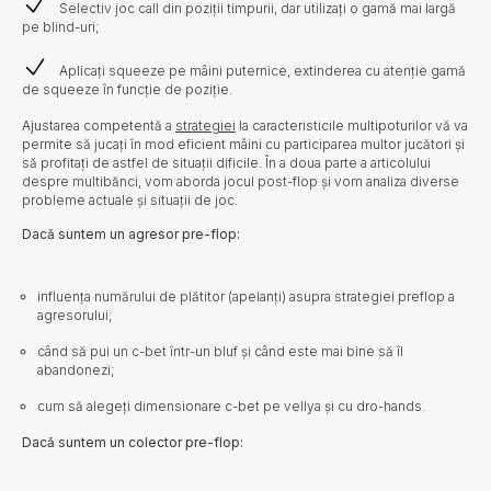
Selectiv joc call din poziții timpurii, dar utilizați o gamă mai largă
pe blind-uri;
Aplicați squeeze pe mâini puternice, extinderea cu atenție gamă
de squeeze în funcție de poziție.
Ajustarea competentă a
strategiei
la caracteristicile multipoturilor vă va
permite să jucați în mod eficient mâini cu participarea multor jucători și
să profitați de astfel de situații dificile. În a doua parte a articolului
despre multibănci, vom aborda jocul post-flop și vom analiza diverse
probleme actuale și situații de joc.
Dacă suntem un agresor pre-flop:
influența numărului de plătitor (apelanți) asupra strategiei preflop a
agresorului;
când să pui un c-bet într-un bluf și când este mai bine să îl
abandonezi;
cum să alegeți dimensionare c-bet pe vellya și cu dro-hands.
Dacă suntem un colector pre-flop: