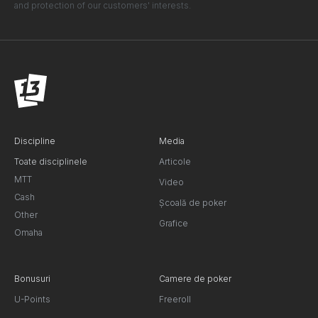
and protection of our customers' interests.
Discipline
Media
Toate disciplinele
Articole
MTT
Video
Cash
Școală de poker
Other
Grafice
Omaha
Bonusuri
Camere de poker
U-Points
Freeroll