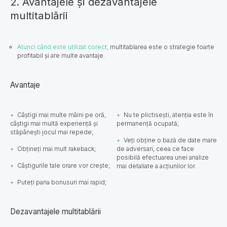
2. Avantajele și dezavantajele
multitablării
Atunci când este utilizat corect,
multitablarea este o strategie foarte
profitabil și are multe avantaje.
Avantaje
Câștigi mai multe mâini pe oră,
Nu te plictisești, atenția este în
câștigi mai multă experiență și
permanență ocupată;
stăpânești jocul mai repede;
Veți obține o bază de date mare
Obțineți mai mult rakeback;
de adversari, ceea ce face
posibilă efectuarea unei analize
Câștigurile tale orare vor crește;
mai detaliate a acțiunilor lor.
Puteți paria bonusuri mai rapid;
​​Dezavantajele multitablării