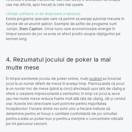
cea mai dificilă, apoi treceți la cele mai ușoare. ​
Utilizați software-ul de dispunere a tabelului
Există programe speciale care vă permit să aranjați automat mesele în
funcție de un anumit șablon. Exemple de astfel de programe sunt
Jurojin,
Stars Caption
. Orice lucru care economisește energie în
timpul sesiunii de joc va avea un efect pozitiv asupra câștigurilor pe
termen lung.
4. Rezumatul jocului de poker la mai
multe mese
În timpul existenței jocului de poker online, mulți
jucători
au încercat
jocul la un număr diferit de mese în același timp. Practica arată că jocul
la un număr mic de mese (până la cinci) afectează ușor rată de câștig și
oferă o creștere impresionantă a veniturilor, în timp ce jocul la zece
sau mai multe mese reduce foarte mult atât rată de câștig, cât și venitul
orar. Aceste linii directoare sunt potrivite pentru majoritatea
începătorilor. Fiecare dintre noi este unic și fiecare trebuie să
determine pentru el însuși o cantitate confortabilă de joc simultan
pentru a arăta un poker bun și pentru a menține o concentrare ridicată
pe tot parcursul sesiunii.