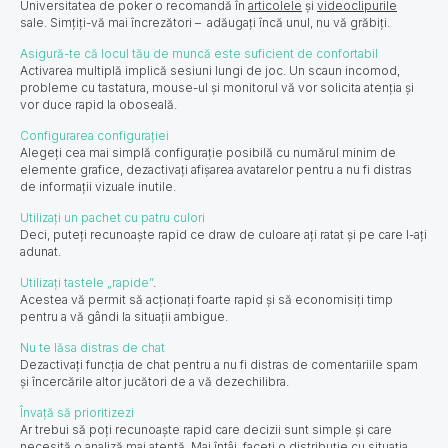
Universitatea de poker o recomandă în
articolele
și
videoclipurile
sale. Simțiți-vă mai încrezători – adăugați încă unul, nu vă grăbiți.
Asigură-te că locul tău de muncă este suficient de confortabil
Activarea multiplă implică sesiuni lungi de joc. Un scaun incomod,
probleme cu tastatura, mouse-ul și monitorul vă vor solicita atenția și
vor duce rapid la oboseală.
Configurarea configurației
Alegeți cea mai simplă configurație posibilă cu numărul minim de
elemente grafice, dezactivați afișarea avatarelor pentru a nu fi distras
de informații vizuale inutile.
Utilizați un pachet cu patru culori
Deci, puteți recunoaște rapid ce draw de culoare ați ratat și pe care l-ați
adunat.
Utilizați tastele „rapide”
.
Acestea vă permit să acționați foarte rapid și să economisiți timp
pentru a vă gândi la situații ambigue.
Nu te lăsa distras de chat
Dezactivați funcția de chat pentru a nu fi distras de comentariile spam
și încercările altor jucători de a vă dezechilibra.
Învață să prioritizezi
Ar trebui să poți recunoaște rapid care decizii sunt simple și care
necesită o analiză mai atentă. Mai întâi, faceți o distribuție cu situația