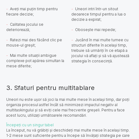
Aveți mai puțin timp pentru
Uneori intri într-un sitout
fiecare decizie;
deoarece timpul pentru a lua o
decizie a expirat;
Calitatea jocului se
deteriorează;
Obosește mai repede;
Ratezi mai des făcând clic pe
Jucând în mai multe turnee cu
mouse-ul greșit;
structuri diferite în același timp,
trebuie să urmăriți în ce etapă a
Mai multe situații ambigue
jocului vă aflați și să vă ajustează
complexe pot apărea simultan la
strategia în consecință.
mese diferite;
3. Sfaturi pentru multitablare
Uneori nu este ușor să joci la mai multe mese în același timp, dar poți
organiza procesul astfel încât să minimizezi impactul negativ al
multitaskingului și să eviți cele mai frecvente greșeli. Pentru a face
acest lucru, utilizați următoarele recomandări.
Începeți cu un singur tabel
La început, nu vă grăbiți și deschideți mai multe mese în același timp.
1-2 mese sunt suficiente pentru a începe să învățați strategia pe care