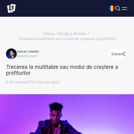
Home
Media
Articles
Trecerea la multitable sau modul de creștere a profiturilor
Aleksei Lebedev
Share
Exan13
Coach
Trecerea la multitable sau modul de creștere a
profiturilor
6.7K views
07.06.21
6
min read