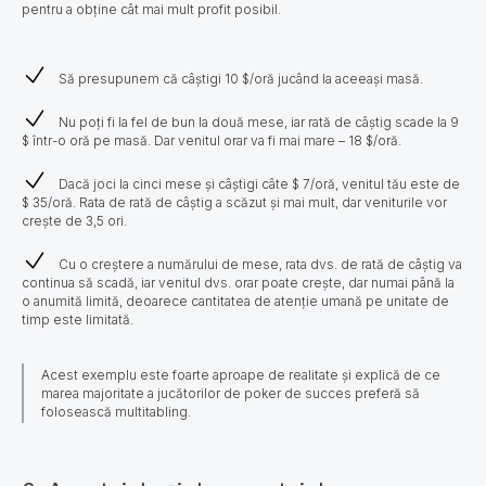
pentru a obține cât mai mult profit posibil.
Să presupunem că câștigi 10 $/oră jucând la aceeași masă.
Nu poți fi la fel de bun la două mese, iar rată de câștig scade la 9
$ într-o oră pe masă. Dar venitul orar va fi mai mare – 18 $/oră.
Dacă joci la cinci mese și câștigi câte $ 7/oră, venitul tău este de
$ 35/oră. Rata de rată de câștig a scăzut și mai mult, dar veniturile vor
crește de 3,5 ori.
Cu o creștere a numărului de mese, rata dvs. de rată de câștig va
continua să scadă, iar venitul dvs. orar poate crește, dar numai până la
o anumită limită, deoarece cantitatea de atenție umană pe unitate de
timp este limitată.
Acest exemplu este foarte aproape de realitate și explică de ce
marea majoritate a jucătorilor de poker de succes preferă să
folosească multitabling.