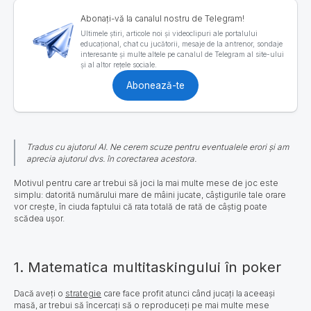
Abonați-vă la canalul nostru de Telegram!
Ultimele știri, articole noi și videoclipuri ale portalului
educațional, chat cu jucătorii, mesaje de la antrenor, sondaje
interesante și multe altele pe canalul de Telegram al site-ului
și al altor rețele sociale.
Abonează-te
Tradus cu ajutorul AI. Ne cerem scuze pentru eventualele erori și am
aprecia ajutorul dvs. în corectarea acestora.
Motivul pentru care ar trebui să joci la mai multe mese de joc este
simplu: datorită numărului mare de mâini jucate, câștigurile tale orare
vor crește, în ciuda faptului că rata totală de rată de câștig poate
scădea ușor.
1. Matematica multitaskingului în poker
Dacă aveți o
strategie
care face profit atunci când jucați la aceeași
masă, ar trebui să încercați să o reproduceți pe mai multe mese