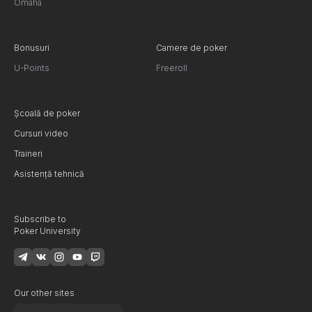
Omaha
Bonusuri
Camere de poker
U-Points
Freeroll
Școală de poker
Cursuri video
Traineri
Asistență tehnică
Subscribe to
Poker University
Our other sites