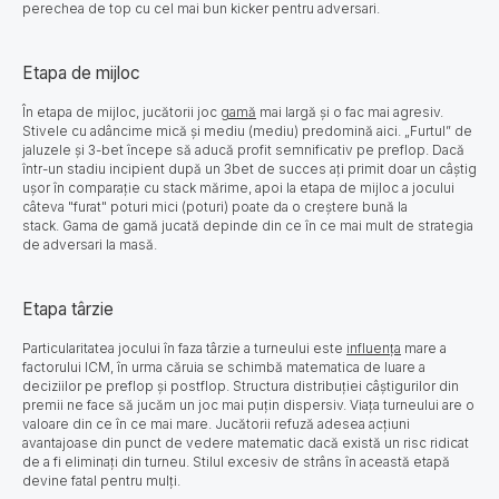
perechea de top cu cel mai bun kicker pentru adversari.
Etapa de mijloc
În etapa de mijloc, jucătorii joc
gamă
mai largă și o fac mai agresiv.
Stivele cu adâncime mică și mediu (mediu) predomină aici. „Furtul” de
jaluzele și 3-bet începe să aducă profit semnificativ pe preflop. Dacă
într-un stadiu incipient după un 3bet de succes ați primit doar un câștig
ușor în comparație cu stack mărime, apoi la etapa de mijloc a jocului
câteva "furat" poturi mici (poturi) poate da o creștere bună la
stack. Gama de gamă jucată depinde din ce în ce mai mult de strategia
de adversari la masă.
​​​​​Etapa târzie
Particularitatea jocului în faza târzie a turneului este
influența
mare a
factorului ICM, în urma căruia se schimbă matematica de luare a
deciziilor pe preflop și postflop. Structura distribuției câștigurilor din
premii ne face să jucăm un joc mai puțin dispersiv. Viața turneului are o
valoare din ce în ce mai mare. Jucătorii refuză adesea acțiuni
avantajoase din punct de vedere matematic dacă există un risc ridicat
de a fi eliminați din turneu. Stilul excesiv de strâns în această etapă
devine fatal pentru mulți.