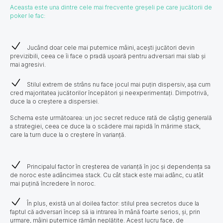
Aceasta este una dintre cele mai frecvente greșeli pe care jucătorii de
poker le fac:
Jucând doar cele mai puternice mâini,
acești jucători devin
previzibili, ceea ce îi face o pradă ușoară pentru adversari mai slab și
mai agresivi.
Stilul extrem de strâns
nu face jocul mai puțin dispersiv, așa cum
cred majoritatea jucătorilor începători și neexperimentați. Dimpotrivă,
duce la o creștere a dispersiei.
Schema este următoarea: un joc secret reduce rată de câștig generală
a strategiei, ceea ce duce la o scădere mai rapidă în mărime stack,
care la turn duce la o creștere în varianță.
Principalul factor
în creșterea de varianță în joc și dependența sa
de noroc este adâncimea stack. Cu cât stack este mai adânc, cu atât
mai puțină încredere în noroc.
În plus, există un al doilea factor:
stilul prea secretos duce la
faptul că adversari încep să ia intrarea în mână foarte serios, și, prin
urmare, mâini puternice rămân neplătite. Acest lucru face, de