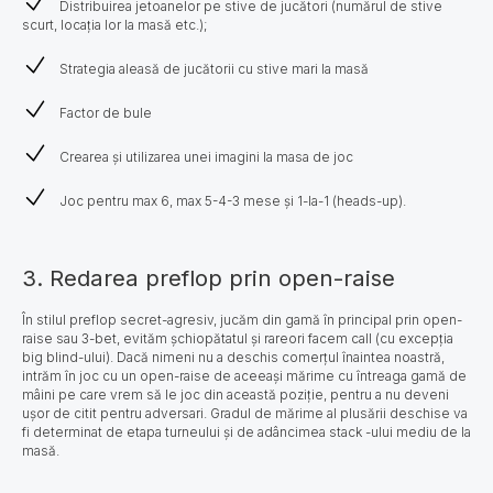
Distribuirea jetoanelor pe stive de jucători (numărul de stive
scurt, locația lor la masă etc.);
Strategia aleasă de jucătorii cu stive mari la masă
Factor de bule
Crearea și utilizarea unei imagini la masa de joc
Joc pentru max 6, max 5-4-3 mese și 1-la-1 (heads-up).
3. Redarea preflop prin open-raise
În stilul preflop secret-agresiv, jucăm din gamă
în principal prin open-
raise sau 3-bet, evităm șchiopătatul și rareori facem call (cu excepția
big blind-ului). Dacă nimeni nu a deschis comerțul înaintea noastră,
intrăm în joc cu un open-raise de aceeași mărime cu întreaga gamă de
mâini pe care vrem să le joc din această poziție, pentru a nu deveni
ușor de citit pentru adversari. Gradul de mărime al plusării deschise va
fi determinat de etapa turneului și de adâncimea stack -ului mediu de la
masă.