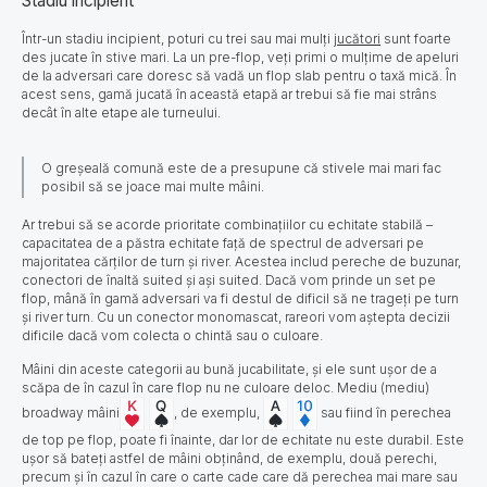
Stadiu incipient
Într-un stadiu incipient, poturi cu trei sau mai mulți
jucători
sunt foarte
des jucate în stive mari. La un pre-flop, veți primi o mulțime de apeluri
de la adversari care doresc să vadă un flop slab pentru o taxă mică. În
acest sens, gamă jucată în această etapă ar trebui să fie mai strâns
decât în alte etape ale turneului.
O greșeală comună este de a presupune că stivele mai mari fac
posibil să se joace mai multe mâini.
Ar trebui să se acorde prioritate combinațiilor cu echitate stabilă
–
capacitatea de a păstra echitate față de spectrul de adversari pe
majoritatea cărților de turn și river. Acestea includ pereche de buzunar,
conectori de înaltă suited și ași suited. Dacă vom prinde un set pe
flop, mână în gamă adversari va fi destul de dificil să ne trageți pe turn
și river turn. Cu un conector monomascat, rareori vom aștepta decizii
dificile dacă vom colecta o chintă sau o culoare.
Mâini din aceste categorii au bună jucabilitate, și ele sunt ușor de a
scăpa de în cazul în care flop nu ne culoare deloc. Mediu (mediu)
broadway mâini
, de exemplu,
sau fiind în perechea
de top pe flop, poate fi înainte, dar lor de echitate nu este durabil. Este
ușor să bateți astfel de mâini obținând, de exemplu, două perechi,
precum și în cazul în care o carte cade care dă perechea mai mare sau