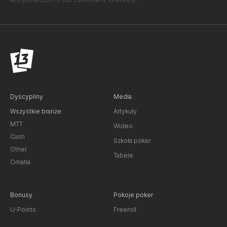
Dyscypliny
Media
Wszystkie branże
Artykuły
MTT
Wideo
Cash
Szkoła poker
Other
Tabele
Omaha
Bonusy
Pokoje poker
U-Points
Freeroll