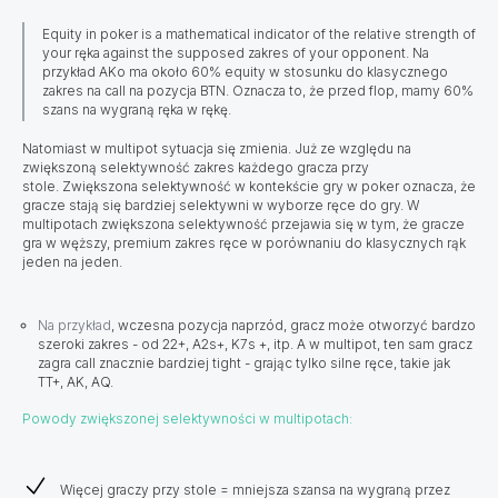
Equity in poker is a mathematical indicator of the relative strength of
your ręka against the supposed zakres of your opponent. Na
przykład AKo ma około 60% equity w stosunku do klasycznego
zakres na call na pozycja BTN. Oznacza to, że przed flop, mamy 60%
szans na wygraną ręka w rękę.
Natomiast w multipot sytuacja się zmienia.
Już ze względu na
zwiększoną selektywność zakres każdego gracza przy
stole. Zwiększona selektywność w kontekście gry w poker oznacza, że
gracze stają się bardziej selektywni w wyborze ręce do gry. W
multipotach zwiększona selektywność przejawia się w tym, że gracze
gra w węższy, premium zakres ręce w porównaniu do klasycznych rąk
jeden na jeden.
Na przykład
,
wczesna pozycja naprzód, gracz może otworzyć bardzo
szeroki zakres - od 22+, A2s+, K7s +, itp. A w multipot, ten sam gracz
zagra call znacznie bardziej tight - grając tylko silne ręce, takie jak
TT+, AK, AQ.
Powody zwiększonej selektywności w multipotach:
Więcej graczy przy stole = mniejsza szansa na wygraną przez