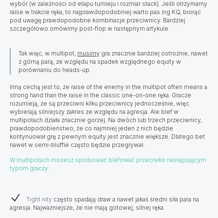
wybór (w zależności od etapu turnieju i rozmiar stack). Jeśli otrzymamy
raise w trakcie ręka, to najprawdopodobniej warto pas ing KQ, biorąc
pod uwagę prawdopodobne kombinacje przeciwnicy. Bardziej
szczegółowo omówimy post-flop w następnym artykule.
Tak więc, w multipot,
musimy
gra znacznie bardziej ostrożnie, nawet
z górną parą, ze względu na spadek względnego equity w
porównaniu do heads-up.
Inną cechą jest to, że raise of the enemy in the multipot often means a
strong hand than the raise in the classic one-on-one ręka. Gracze
rozumieją, że są przeciwni kilku przeciwnicy jednocześnie, więc
wybierają silniejszy zakres ze względu na agresja. Ale blef w
multipotach działa znacznie gorzej. Na dwóch lub trzech przeciwnicy,
prawdopodobieństwo, że co najmniej jeden z nich będzie
kontynuował grę z pewnym equity jest znacznie większe. Dlatego bet
nawet w semi-bluffie często będzie przegrywał.
W multipotach możesz spróbować blefować przeciwko następującym
typom graczy:
Tight nity
często spadają draw a nawet jakaś średni siła para na
agresja. Najważniejsze, że nie mają gotowej, silnej ręka.