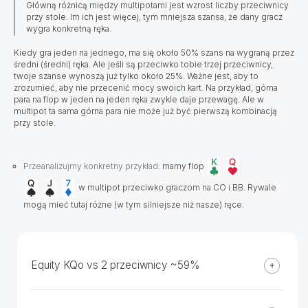
Główną różnicą między multipotami jest wzrost liczby przeciwnicy
przy stole. Im ich jest więcej, tym mniejsza szansa, że dany gracz
wygra konkretną ręka.
Kiedy gra jeden na jednego, ma się około 50% szans na wygraną przez
średni (średni) ręka. Ale jeśli są przeciwko tobie trzej przeciwnicy,
twoje szanse wynoszą już tylko około 25%. Ważne jest, aby to
zrozumieć, aby nie przecenić mocy swoich kart. Na przykład, górna
para na flop w jeden na jeden ręka zwykle daje przewagę. Ale w
multipot ta sama górna para nie może już być pierwszą kombinacją
przy stole.
Przeanalizujmy konkretny przykład:
mamy flop
w multipot przeciwko graczom na CO i BB. Rywale
mogą mieć tutaj różne (w tym silniejsze niż nasze) ręce:
Equity KQo vs 2 przeciwnicy ~59%