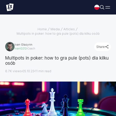
Home
Media
Articles
Multipots in poker: how to gra pule (pots) dla kilku osób
Ivan Glazyrin
Share
IvanG212
Coach
Multipots in poker: how to gra pule (pots) dla kilku
osób
6.7K views
05.10.23
11
min read