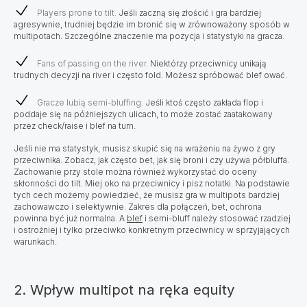
Players prone to tilt.
Jeśli zaczną się złościć i gra bardziej
agresywnie, trudniej będzie im bronić się w zrównoważony sposób w
multipotach. Szczególne znaczenie ma pozycja i statystyki na gracza.
Fans of passing on the river.
Niektórzy przeciwnicy unikają
trudnych decyzji na river i często fold. Możesz spróbować blef ować.
Gracze lubią semi-bluffing.
Jeśli ktoś często zakłada flop i
poddaje się na późniejszych ulicach, to może zostać zaatakowany
przez check/raise i blef na turn.
Jeśli nie ma statystyk, musisz skupić się na wrażeniu na żywo z gry
przeciwnika. Zobacz, jak często bet, jak się broni i czy używa półbluffa.
Zachowanie przy stole można również wykorzystać do oceny
skłonności do tilt. Miej oko na przeciwnicy i pisz notatki. Na podstawie
tych cech możemy powiedzieć, że musisz gra w multipots bardziej
zachowawczo i selektywnie. Zakres dla połączeń, bet, ochrona
powinna być już normalna. A
blef
i semi-bluff należy stosować rzadziej
i ostrożniej i tylko przeciwko konkretnym przeciwnicy w sprzyjających
warunkach.
2. Wpływ multipot na ręka equity