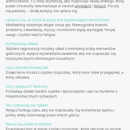
jednocześnie. 1-2 stoły wystarczą, aby rozpocząć naukę strategii, którą
poker University rekomenduje w swoich
artykułach
i
filmach
. Poczuj
się pewniej – dodaj kolejny, nie spiesz się.
Upewnij się, że miejsce pracy jest wystarczająco komfortowe
Multitabling obejmuje długie sesje gry. Niewygodne krzesło,
problemy z klawiaturą, myszą i monitorem będą wymagały Twojej
uwagi i szybko lead to fatigue.
Konfiguracja układu
Wybierz najprostszy możliwy układ z minimalną liczbą elementów
graficznych, wyłącz wyświetlanie awatarów, aby nie rozpraszać się
bezużytecznymi informacjami wizualnymi.
Użyj czterokolorowej talii
Dzięki temu możesz szybko rozpoznać, który kolor draw przegapiłeś, a
który zebrałeś.
Użyj „gorących” klawiszy
Pozwalają działać bardzo szybko i zaoszczędzić czas na myślenie o
niejednoznacznych sytuacjach.
Nie rozpraszaj się czatem
Wyłącz funkcję czatu, aby nie rozpraszały Cię komentarze spamu i
próby utraty równowagi przez innych graczy.
Naucz się ustalać priorytety
Powinieneś być w stanie szybko rozpoznać, które decyzje są proste,