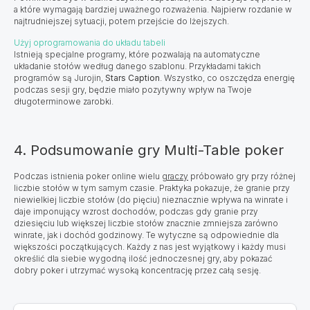
a które wymagają bardziej uważnego rozważenia. Najpierw rozdanie w
najtrudniejszej sytuacji, potem przejście do lżejszych. ​
Użyj oprogramowania do układu tabeli
Istnieją specjalne programy, które pozwalają na automatyczne
układanie stołów według danego szablonu. Przykładami takich
programów są Jurojin,
Stars Caption
. Wszystko, co oszczędza energię
podczas sesji gry, będzie miało pozytywny wpływ na Twoje
długoterminowe zarobki.
4. Podsumowanie gry Multi-Table poker
Podczas istnienia poker online wielu
graczy
próbowało gry przy różnej
liczbie stołów w tym samym czasie. Praktyka pokazuje, że granie przy
niewielkiej liczbie stołów (do pięciu) nieznacznie wpływa na winrate i
daje imponujący wzrost dochodów, podczas gdy granie przy
dziesięciu lub większej liczbie stołów znacznie zmniejsza zarówno
winrate, jak i dochód godzinowy. Te wytyczne są odpowiednie dla
większości początkujących. Każdy z nas jest wyjątkowy i każdy musi
określić dla siebie wygodną ilość jednoczesnej gry, aby pokazać
dobry poker i utrzymać wysoką koncentrację przez całą sesję.