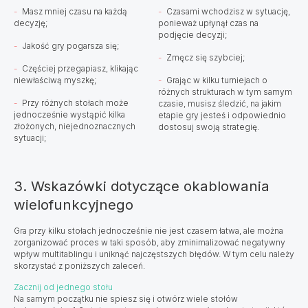
Masz mniej czasu na każdą
Czasami wchodzisz w sytuację,
decyzję;
ponieważ upłynął czas na
podjęcie decyzji;
Jakość gry pogarsza się;
Zmęcz się szybciej;
Częściej przegapiasz, klikając
niewłaściwą myszkę;
Grając w kilku turniejach o
różnych strukturach w tym samym
Przy różnych stołach może
czasie, musisz śledzić, na jakim
jednocześnie wystąpić kilka
etapie gry jesteś i odpowiednio
złożonych, niejednoznacznych
dostosuj swoją strategię.
sytuacji;
3. Wskazówki dotyczące okablowania
wielofunkcyjnego
Gra przy kilku stołach jednocześnie nie jest czasem łatwa, ale można
zorganizować proces w taki sposób, aby zminimalizować negatywny
wpływ multitablingu i uniknąć najczęstszych błędów. W tym celu należy
skorzystać z poniższych zaleceń.
Zacznij od jednego stołu
Na samym początku nie spiesz się i otwórz wiele stołów