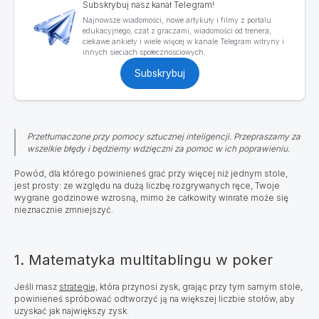
Subskrybuj nasz kanał Telegram!
Najnowsze wiadomości, nowe artykuły i filmy z portalu
edukacyjnego, czat z graczami, wiadomości od trenera,
ciekawe ankiety i wiele więcej w kanale Telegram witryny i
innych sieciach społecznościowych.
Subskrybuj
Przetłumaczone przy pomocy sztucznej inteligencji. Przepraszamy za
wszelkie błędy i będziemy wdzięczni za pomoc w ich poprawieniu.
Powód, dla którego powinieneś grać przy więcej niż jednym stole,
jest prosty: ze względu na dużą liczbę rozgrywanych ręce, Twoje
wygrane godzinowe wzrosną, mimo że całkowity winrate może się
nieznacznie zmniejszyć.
1. Matematyka multitablingu w poker
Jeśli masz
strategię
, która przynosi zysk, grając przy tym samym stole,
powinieneś spróbować odtworzyć ją na większej liczbie stołów, aby
uzyskać jak największy zysk.