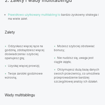
2. Zalety i wady multitablingu
Prawidłowo użytkowany multitabling to
bardzo zyskowny strategia i
ma wiele zalet.
Zalety
Odzyskasz więcej ręce na
Możesz szybciej obstawiać
godzinę, zdobędziesz więcej
bonusy;
doświadczenia i szybciej
Nie nudzisz się, uwaga jest
opanujesz grę;
ciągle zajęta;
Uzyskaj więcej prowizji;
Otrzymujesz dużą bazę danych
Twoje zarobki godzinowe
swoich przeciwnicy, co umożliwia
wzrosną;
przeprowadzenie bardziej
szczegółowej analizy ich działań.
​​Wady multitablingu