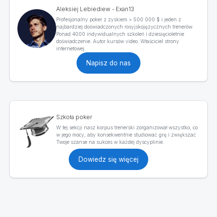
Aleksiej Lebiediew - Exan13
Profesjonalny poker z zyskiem > 500 000 $ i jeden z
najbardziej doświadczonych rosyjskojęzycznych trenerów.
Ponad 4000 indywidualnych szkoleń i dziesięcioletnie
doświadczenie. Autor kursów video. Właściciel strony
internetowej.
Napisz do nas
Szkoła poker
W tej sekcji nasz korpus trenerski zorganizował wszystko, co
w jego mocy, aby konsekwentnie studiować grę i zwiększać
Twoje szanse na sukces w każdej dyscyplinie.
Dowiedz się więcej