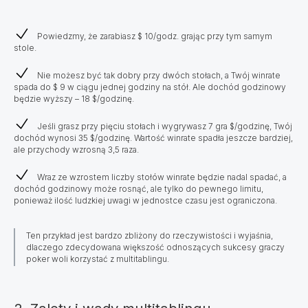
Powiedzmy, że zarabiasz $ 10/godz. grając przy tym samym
stole.
Nie możesz być tak dobry przy dwóch stołach, a Twój winrate
spada do $ 9 w ciągu jednej godziny na stół. Ale dochód godzinowy
będzie wyższy – 18 $/godzinę.
Jeśli grasz przy pięciu stołach i wygrywasz 7 gra $/godzinę, Twój
dochód wynosi 35 $/godzinę. Wartość winrate spadła jeszcze bardziej,
ale przychody wzrosną 3,5 raza.
Wraz ze wzrostem liczby stołów winrate będzie nadal spadać, a
dochód godzinowy może rosnąć, ale tylko do pewnego limitu,
ponieważ ilość ludzkiej uwagi w jednostce czasu jest ograniczona.
Ten przykład jest bardzo zbliżony do rzeczywistości i wyjaśnia,
dlaczego zdecydowana większość odnoszących sukcesy graczy
poker woli korzystać z multitablingu.