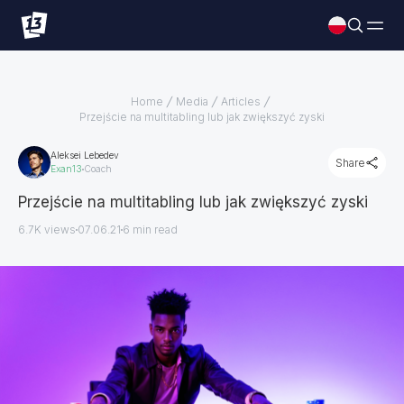
Home
Media
Articles
Przejście na multitabling lub jak zwiększyć zyski
Aleksei Lebedev
Share
Exan13
Coach
Przejście na multitabling lub jak zwiększyć zyski
6.7K views
07.06.21
6
min read