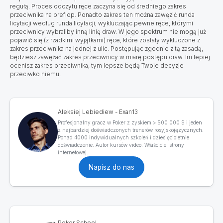
regułą. Proces odczytu ręce zaczyna się od średniego zakres
przeciwnika na preflop. Ponadto zakres ten można zawęzić runda
licytacji według runda licytacji, wykluczając pewne ręce, którymi
przeciwnicy wybraliby inną linię draw. W jego spektrum nie mogą już
pojawić się (z rzadkimi wyjątkami) ręce, które zostały wykluczone z
zakres przeciwnika na jednej z ulic. Postępując zgodnie z tą zasadą,
będziesz zawężać zakres przeciwnicy w miarę postępu draw. Im lepiej
ocenisz zakres przeciwnika, tym lepsze będą Twoje decyzje
przeciwko niemu.
Aleksiej Lebiediew - Exan13
Profesjonalny gracz w Poker z zyskiem > 500 000 $ i jeden
z najbardziej doświadczonych trenerów rosyjskojęzycznych.
Ponad 4000 indywidualnych szkoleń i dziesięcioletnie
doświadczenie. Autor kursów video. Właściciel strony
internetowej.
Napisz do nas
Poker School