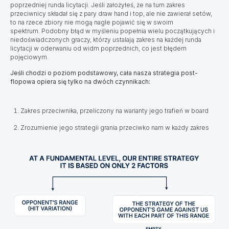
poprzedniej runda licytacji. Jeśli założyłeś, że na turn zakres
przeciwnicy składał się z pary draw hand i top, ale nie zawierał setów,
to na rzece zbiory nie mogą nagle pojawić się w swoim
spektrum. Podobny błąd w myśleniu popełnia wielu początkujących i
niedoświadczonych graczy, którzy ustalają zakres na każdej runda
licytacji w oderwaniu od widm poprzednich, co jest błędem
pojęciowym.
Jeśli chodzi o poziom podstawowy, cała nasza strategia post-
flopowa opiera się tylko na dwóch czynnikach:
Zakres przeciwnika, przeliczony na warianty jego trafień w board
Zrozumienie jego strategii grania przeciwko nam w każdy zakres