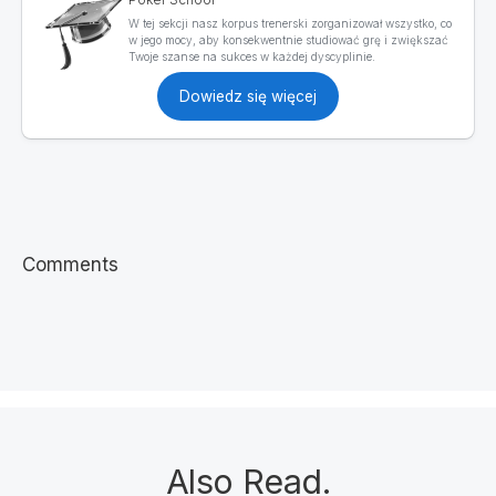
W tej sekcji nasz korpus trenerski zorganizował wszystko, co
w jego mocy, aby konsekwentnie studiować grę i zwiększać
Twoje szanse na sukces w każdej dyscyplinie.
Dowiedz się więcej
Comments
Also Read
.