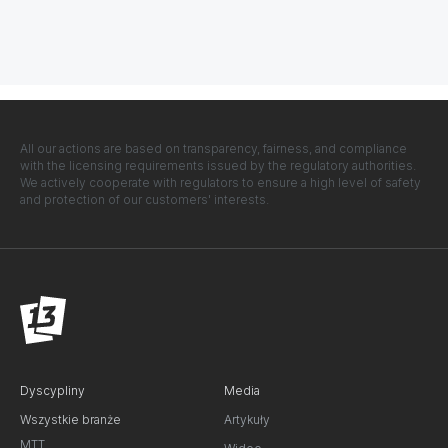
All our actions are based on transparency, fairness, and compliance
with the licensing requirements issued by the regulatory authorities.
We actively cooperate with regulators to ensure a high level of safety
and protection of our customers' interests.
Dyscypliny
Media
Wszystkie branże
Artykuły
MTT