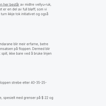
en her består
av midtre vellyu-ruk,
et er en del av full bløff, som vi
urn ikkje tok initiativet og også
ndarane blir meir erfarne, betre
 innsatsen på floppen. Dermed blir
pill, ikke bare ved å bruke linjen
å floppen strebe etter 40-35-25-
e, spesielt med grenser på $ 22 og