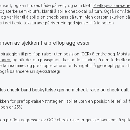
lansert, og kan brukes både på velly og som bløff.
Preflop-raiser-seri
, og sterke semi-bluffs, klar til å spille check-call på turn. Også i områd
og var klar til å spille en check-pass på turn. Men dersom skurken på t
 i dei fleste teksturane på river ein god sjanse til å ta potten.
lansen av sjekken fra preflop aggressor
rategien til pre-flop-raiser uten posisjon (
OER
) å endre seg. Motsta
oppen
, og når dei er i posisjonen, kastar dei mindre på den fortsette
e lønnsomme, og pre-flopp-raceren er tvunget til å gjenoppbygge sitt s
gså balansere sin sjekkstrategi.
lles check-band beskyttelse gjennom check-raise og check-call.
kken for preflop-raiser-strategien i spillet uten en posisjon (eller) p
oppen er 25%.
en preflop aggressor av OOP check-raise er ganske lønnsomt å spill