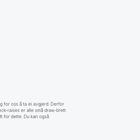
g for oss å ta ei avgjerd. Derfor
ck-raises er alle små draw-brett
tt for dette. Du kan også