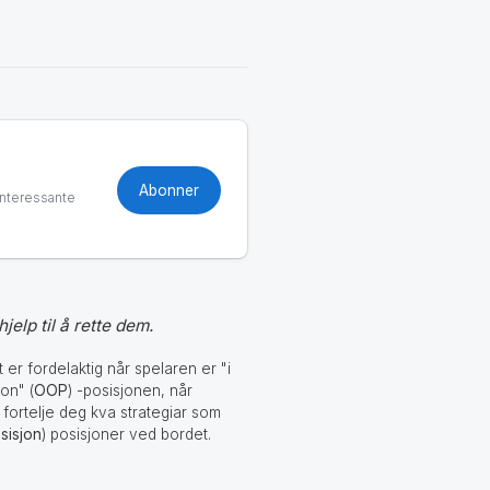
Abonner
 interessante
jelp til å rette dem.
t er fordelaktig når spelaren er "i
on" (
OOP
) -posisjonen, når
og fortelje deg kva strategiar som
osisjon
) posisjoner ved bordet.