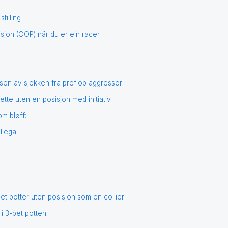
tilling
sisjon (OOP) når du er ein racer
nsen av sjekken fra preflop aggressor
ette uten en posisjon med initiativ
m bløff:
ollega
t potter uten posisjon som en collier
i 3-bet potten