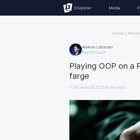
Disipliner
Media
P
Home
Media
Aleksei Lebedev
Exan13
Coach
Playing OOP on a 
farge
11.3K views
25.11.25
16
min read