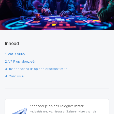
Inhoud
1. Wat is VPIP?
2. VPIP op jaloezieën
3. Invloed van VPIP op spelersclassificatie
4. Conclusie
Abonneer je op ons Telegram kanaal!
Het laatste nieuws, nieuwe artikelen en video's van de