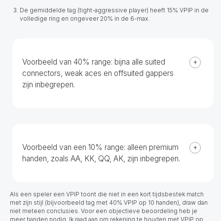
De gemiddelde tag (tight-aggressive player) heeft 15% VPIP in de
volledige ring en ongeveer 20% in de 6-max.
Voorbeeld van 40% range:
bijna alle suited
connectors, weak aces en offsuited gappers
zijn inbegrepen.
Voorbeeld van een 10% range:
alleen premium
handen, zoals AA, KK, QQ, AK, zijn inbegrepen.
Als een speler een VPIP toont die niet in een kort tijdsbestek match
met zijn stijl (bijvoorbeeld tag met 40% VPIP op 10 handen), draw dan
niet meteen conclusies. Voor een objectieve beoordeling heb je
meer handen nodig. Ik raad aan om rekening te houden met VPIP op