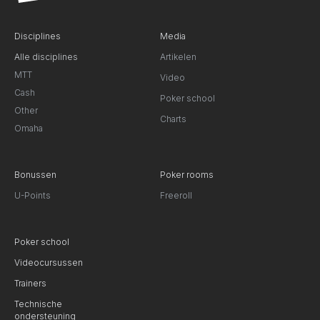
Disciplines
Media
Alle disciplines
Artikelen
MTT
Video
Cash
Poker school
Other
Charts
Omaha
Bonussen
Poker rooms
U-Points
Freeroll
Poker school
Videocursussen
Trainers
Technische
ondersteuning