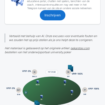
educatieve portal, chatten met spelers, berichten van de
coach, interessante enquêtes en nog veel meer in het
Telegram kanaal van de site en andere sociale netwerken.
Inschrijven
Vertaald met behulp van AI. Onze excuses voor eventuele fouten en
we zouden het op prijs stellen als je ons helpt deze te corrigeren.
Het materiaal is gebaseerd op het originele artikel:
pekarstas.com
bestellen van het onderwijsportaal university.poker