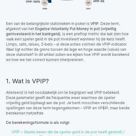
Een van de belangrijkste statistieken in poker is
VPIP
. Deze term,
afgekort van het
Engelse Voluntarily Put Money In pot (vrijwillig
geïnvesteerd in het bankgeld)
, is een preflop metric die laat zien hoe
vaak een speler geld in de pot investeert wanneer hij de kans heeft.
Limps, calls, raises, 3-bets – al deze acties vormen de VPIP-indicator.
Waar ligt echter de grens tussen de lage en hoge waarde (value) van
deze statistiek? In dit artikel zullen we kijken hoe VPIP wordt berekend
en hoe we het correct kunnen interpreteren.
1. Wat is VPIP?
Allereerst is het noodzakelijk om te begrijpen wat VPIP betekent.
Deze parameter geeft de frequentie weer waarmee de speler
vrijwillig geld bijdraagt aan de pot. Je bent misschien verschillende
spellingen van deze term tegengekomen – VPIP en VP$IP, maar beide
betekenen hetzelfde.
De berekeningsformule is als volgt:
VPIP = (Aantal keren dat de speler geld in de pot heeft gestort) /