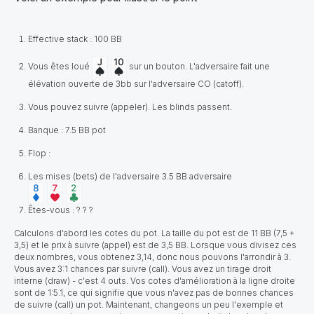
Effective stack : 100 BB
Vous êtes loué
sur un bouton. L'adversaire fait une
élévation ouverte de 3bb sur l'adversaire CO (catoff).
Vous pouvez suivre (appeler). Les blinds passent.
Banque : 7.5 BB pot
Flop :
Les mises (bets) de l'adversaire 3.5 BB adversaire
Êtes-vous : ? ? ?
Calculons d'abord les cotes du pot. La taille du pot est de 11 BB (7,5 +
3,5) et le prix à suivre (appel) est de 3,5 BB. Lorsque vous divisez ces
deux nombres, vous obtenez 3,14, donc nous pouvons l'arrondir à 3.
Vous avez 3:1 chances par suivre (call). Vous avez un tirage droit
interne (draw) - c'est 4 outs. Vos cotes d'amélioration à la ligne droite
sont de 1:5.1, ce qui signifie que vous n'avez pas de bonnes chances
de suivre (call) un pot. Maintenant, changeons un peu l'exemple et