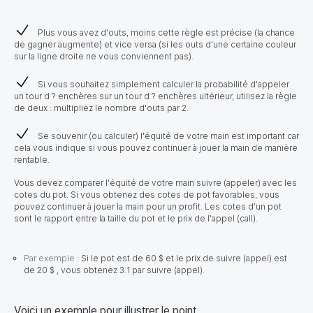
Plus vous avez d'outs, moins cette règle est précise (la chance
de gagner augmente) et vice versa (si les outs d'une certaine couleur
sur la ligne droite ne vous conviennent pas).
Si vous souhaitez simplement calculer la probabilité d'appeler
un tour d ? enchères sur un tour d ? enchères ultérieur, utilisez la règle
de deux : multipliez le nombre d'outs par 2.
Se souvenir (ou calculer) l'équité de votre main est important car
cela vous indique si vous pouvez continuer à jouer la main de manière
rentable.
Vous devez comparer l'équité de votre main suivre (appeler) avec les
cotes du pot. Si vous obtenez des cotes de pot favorables, vous
pouvez continuer à jouer la main pour un profit. Les cotes d'un pot
sont le rapport entre la taille du pot et le prix de l'appel (call).
Par exemple :
Si le pot est de 60 $ et le prix de suivre (appel) est
de 20 $ , vous obtenez 3:1 par suivre (appel).
Voici un exemple pour illustrer le point