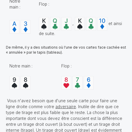
Notre
Flop :
main :
,
et ainsi
de suite.
De même, il y a des situations où l'une de vos cartes face cachée est
« annulée » par le tapis (tableau).
Notre main :
Flop :
Vous n'avez besoin que d'une seule carte pour faire une
ligne droite comme votre
adversaire
. Inutile de dire que ce
type de tirage est plus faible que le reste. La chose la plus
importante dont vous devez être conscient est la différence
entre un tirage droit ouvert (à bout ouvert) et un tirage droit
interne (tirage). Un tirage droit ouvert (draw) est évidemment