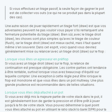
Si vous effectuez un tirage passif, la seule façon de gagner le pot
est de collecter vos outs (ce qui ne se produit pas dans la plupart
des cas).
Une autre raison de jouer rapidement un tirage fort (draw) est que vos
adversaires peuvent ne pas vouloir vous payer s'ils remarquent une
fermeture potentielle du tirage (draw). Bien sûr, avec le tirage droit
(draw), les choses sont plus simples qu'avec le tirage de couleur
(flush), car le tirage droit (draw) est mieux caché, mais il faut quand
même s'en souvenir. Dans cet esprit, voici quand vous devriez
généralement mise ou relancer avec un tirage droit (draw) sur le flop :
Lorsque vous êtes un agresseur en préflop
Si vous avez un tirage droit (draw) sur le flop, la relance de
continuation est presque obligatoire. Les contre-parties ont tendance
à être rentable, surtout lorsque vous avez beaucoup d'équité sur
laquelle compter. Une exception à cette règle peut être lorsque le
flop est monotone et que vous êtes dans un pot multiway. Une plus
grande prudence est recommandée dans de telles situations.
Lorsque vous êtes déjà attaché à un pot
Si vous avez déjà mis la majeure partie de votre stack dans le pot, il
est généralement bon de garder la pression et d'être prêt à jouer
jusqu'à la fin de votre stack. Vous pouvez déterminer à quel point
vous êtes attaché au pot en utilisant le ratio stack to bank (SPR) pour la