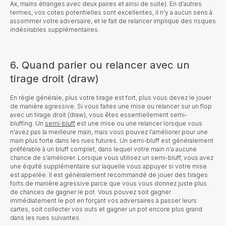
Ax, mains étranges avec deux paires et ainsi de suite). En d'autres
termes, vos cotes potentielles sont excellentes, il n'y a aucun sens à
assommer votre adversaire, et le fait de relancer implique des risques
indésirables supplémentaires.
6. Quand parier ou relancer avec un
tirage droit (draw)
En règle générale, plus votre tirage est fort, plus vous devez le jouer
de manière agressive. Si vous faites une mise ou relancer sur un flop
avec un tirage droit (draw), vous êtes essentiellement semi-
bluffing. Un
semi-bluff
est une mise ou une relancer lorsque vous
n'avez pas la meilleure main, mais vous pouvez l'améliorer pour une
main plus forte dans les rues futures. Un semi-bluff est généralement
préférable à un bluff complet, dans lequel votre main n'a aucune
chance de s'améliorer. Lorsque vous utilisez un semi-bluff, vous avez
une équité supplémentaire sur laquelle vous appuyer si votre mise
est appelée. Il est généralement recommandé de jouer des tirages
forts de manière agressive parce que vous vous donnez juste plus
de chances de gagner le pot. Vous pouvez soit gagner
immédiatement le pot en forçant vos adversaires à passer leurs
cartes, soit collecter vos outs et gagner un pot encore plus grand
dans les rues suivantes.