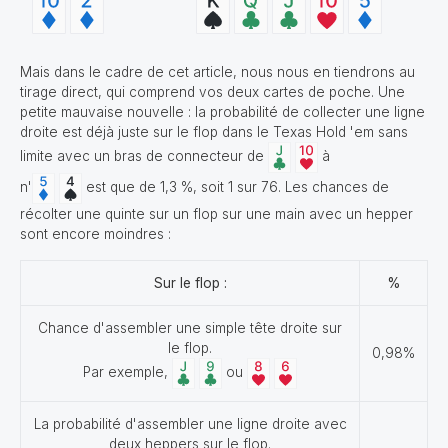
Mais dans le cadre de cet article, nous nous en tiendrons au
tirage direct, qui comprend vos deux cartes de poche. Une
petite mauvaise nouvelle : la probabilité de collecter une ligne
droite est déjà juste sur le flop dans le Texas Hold 'em sans
limite avec un bras de connecteur de
à
n'
est que de 1,3 %, soit 1 sur 76. Les chances de
récolter une quinte sur un flop sur une main avec un hepper
sont encore moindres :
Sur le flop :
%
Chance d'assembler une simple tête droite sur
le flop.
0,98%
Par exemple,
ou
La probabilité d'assembler une ligne droite avec
deux heppers sur le flop.