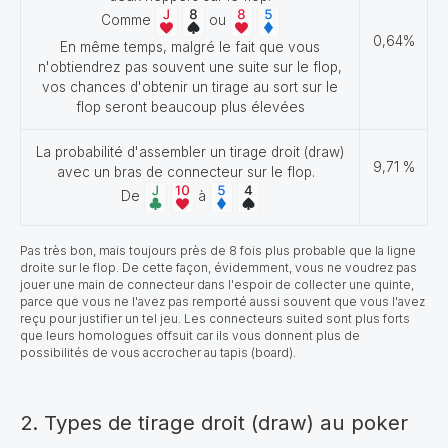
Comme
ou
0,64%
En même temps, malgré le fait que vous
n'obtiendrez pas souvent une suite sur le flop,
vos chances d'obtenir un tirage au sort sur le
flop seront beaucoup plus élevées
La probabilité d'assembler un tirage droit (draw)
9,71 %
avec un bras de connecteur sur le flop.
De
à
Pas très bon, mais toujours près de 8 fois plus probable que la ligne
droite sur le flop. De cette façon, évidemment, vous ne voudrez pas
jouer une main de connecteur dans l'espoir de collecter une quinte,
parce que vous ne l'avez pas remporté aussi souvent que vous l'avez
reçu pour justifier un tel jeu. Les connecteurs suited sont plus forts
que leurs homologues offsuit car ils vous donnent plus de
possibilités de vous accrocher au tapis (board).
2. Types de tirage droit (draw) au poker