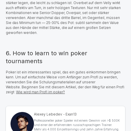
stärker legen, die leicht zu schlagen ist. Overbet auf dem Velly wirkt
auch effektiv am Turn, in sehr holzigen Texturen. Nur mit sehr starken
Kombinationen wie Senior Dopper, Overpair, set oder stärker
verwenden. Aber manchmal das dritte Barrel, im Gegenteil, müssen
Sie das Minimum tun — 25-30% des Pot: subtil sammeln den Value
aus den Hände der mittel Stärke, die auf einem großen Setzen
geworfen werden.
6. How to learn to win poker
tournaments
Poker ist ein interessantes spiel, das ein gutes einkommen bringen
kann. Um auf einfachste Weise vom Anfänger zum Profi zu werden,
verwenden Sie die Schulungsmaterialien auf unserer
Website. Beginnen Sie mit diesem Artikel, der den Weg für einen Profi
zeigt:
Wie wird man Profi im poker?
Alexey Lebedev - Exan13
Professioneller poker Spieler mit einem Gewinn von >$ 500K
und einer der erfahrensten russischsprachigen Trainer.
Mehr als 4.000 Einzeltrainings und zehn Jahre Erfahrung.