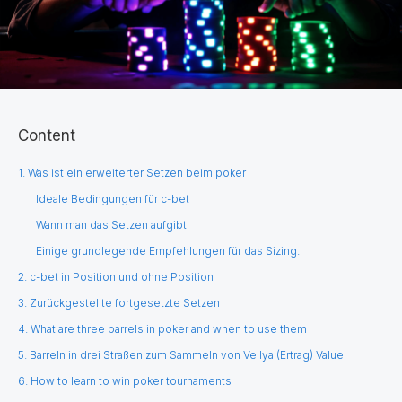
Content
1. Was ist ein erweiterter Setzen beim poker
Ideale Bedingungen für c-bet
Wann man das Setzen aufgibt
Einige grundlegende Empfehlungen für das Sizing.
2. c-bet in Position und ohne Position
3. Zurückgestellte fortgesetzte Setzen
4. What are three barrels in poker and when to use them
5. Barreln in drei Straßen zum Sammeln von Vellya (Ertrag) Value
6. How to learn to win poker tournaments