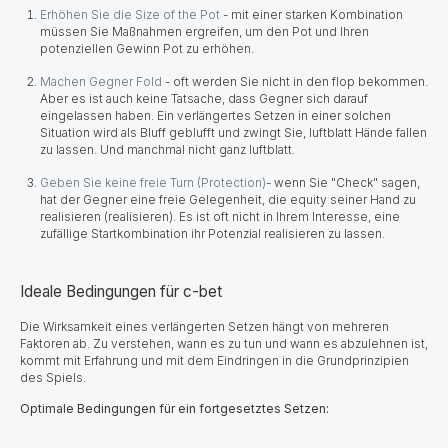
Erhöhen Sie die Size of the Pot
- mit einer starken Kombination
müssen Sie Maßnahmen ergreifen, um den Pot und Ihren
potenziellen Gewinn Pot zu erhöhen.
Machen Gegner Fold
- oft werden Sie nicht in den flop bekommen.
Aber es ist auch keine Tatsache, dass Gegner sich darauf
eingelassen haben. Ein verlängertes Setzen in einer solchen
Situation wird als Bluff geblufft und zwingt Sie, luftblatt Hände fallen
zu lassen. Und manchmal nicht ganz luftblatt.
Geben Sie keine freie Turn (Protection)
- wenn Sie "Check" sagen,
hat der Gegner eine freie Gelegenheit, die equity seiner Hand zu
realisieren (realisieren). Es ist oft nicht in Ihrem Interesse, eine
zufällige Startkombination ihr Potenzial realisieren zu lassen.
Ideale Bedingungen für c-bet
Die Wirksamkeit eines verlängerten Setzen hängt von mehreren
Faktoren ab. Zu verstehen, wann es zu tun und wann es abzulehnen ist,
kommt mit Erfahrung und mit dem Eindringen in die Grundprinzipien
des Spiels.
Optimale Bedingungen für ein fortgesetztes Setzen: