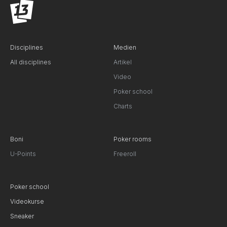
Disciplines
Medien
All disciplines
Artikel
Video
Poker school
Charts
Boni
Poker rooms
U-Points
Freeroll
Poker school
Videokurse
Sneaker