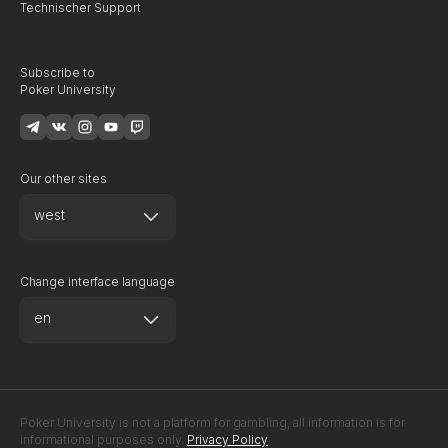
Technischer Support
Subscribe to
Poker University
Our other sites
west
Change interface language
en
Poker University is not a platform for gambling, all information is for
informational purposes only.
Privacy Policy