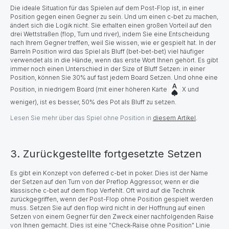
Die ideale Situation für das Spielen auf dem Post-Flop ist, in einer
Position gegen einen Gegner zu sein.
Und um einen c-bet zu machen,
ändert sich die Logik nicht. Sie erhalten einen großen Vorteil auf den
drei Wettstraßen (flop, Turn und river), indem Sie eine Entscheidung
nach Ihrem Gegner treffen, weil Sie wissen, wie er gespielt hat. In der
Barreln Position wird das Spiel als Bluff (bet-bet-bet) viel häufiger
verwendet als in die Hände, wenn das erste Wort Ihnen gehört. Es gibt
immer noch einen Unterschied in der Size of Bluff Setzen: in einer
Position, können Sie 30% auf fast jedem Board Setzen. Und ohne eine
Position, in niedrigem Board (mit einer höheren Karte
X und
weniger), ist es besser, 50% des Pot als Bluff zu setzen.
Lesen Sie mehr über das Spiel ohne Position in
diesem Artikel
.
3. Zurückgestellte fortgesetzte Setzen
Es gibt ein Konzept von deferred c-bet in poker. Dies ist der Name
der Setzen auf den Turn von der Preflop Aggressor, wenn er die
klassische c-bet auf dem flop Verfehlt. Oft wird auf die Technik
zurückgegriffen, wenn der Post-Flop ohne Position gespielt werden
muss. Setzen Sie auf den flop wird nicht in der Hoffnung auf einen
Setzen von einem Gegner für den Zweck einer nachfolgenden Raise
von Ihnen gemacht. Dies ist eine "Check-Raise ohne Position" Linie