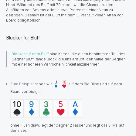
Hand. Während des Bluff mit 79 haben wir die Chance, zu den
Ausflügen von Sevens oder in zwei Paaren mit einer Neun zu
gelangen. Deshalb ist der
Bluff
mit dem 3. Paar auf vielen Arten von
Board obligatorisch.
Blocker für Bluff
Blocker auf dem Bluff
sind Karten, die einen bestimmten Teil des
Gegner Bluff Range Block, die uns erlaubt, den Value der Gegner
mit einer höheren Wahrscheinlichkeit anzunehmen.
Zum Beispiel
haben wir
auf dem Big Blind und auf dem
Board verteidigt:
ohne Flush draw, legt der Gegner 2 Fässer und legt das 3. Mal auf
den river.