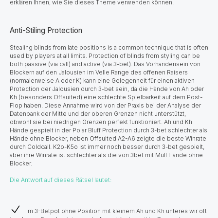
erklären Ihnen, wie Sie dieses Theme verwenden können.
Anti-Stiling Protection
Stealing blinds from late positions is a common technique that is often
used by players at all limits. Protection of blinds from styling can be
both passive (via call) and active (via 3-bet). Das Vorhandensein von
Blockern auf den Jalousien im Velle Range des offenen Raisers
(normalerweise A oder K) kann eine Gelegenheit für einen aktiven
Protection der Jalousien durch 3-bet sein, da die Hände von Ah oder
Kh (besonders Offsuited) eine schlechte Spielbarkeit auf dem Post-
Flop haben. Diese Annahme wird von der Praxis bei der Analyse der
Datenbank der Mitte und der oberen Grenzen nicht unterstützt,
obwohl sie bei niedrigen Grenzen perfekt funktioniert. Ah und Kh
Hände gespielt in der Polar Bluff Protection durch 3-bet schlechter als
Hände ohne Blocker, neben Offsuited A2-A6 zeigte die beste Winrate
durch Coldcall. K2o-K5o ist immer noch besser durch 3-bet gespielt,
aber ihre Winrate ist schlechter als die von 3bet mit Müll Hände ohne
Blocker.
Die Antwort auf dieses Rätsel lautet:
Im 3-Betpot ohne Position mit kleinem Ah und Kh unteres wir oft