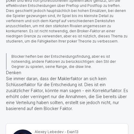
poker und wird von professionellen Spielern aktiv genutzt, um die
effektivsten Entscheidungen über Preflop und Postflop zu treffen.
Dies geschieht jedoch hauptsächlich bei hohen Einsätzen, bei denen
die Spieler gezwungen sind, ihr Spiel bis ins kleinste Detail zu
verfeinern und sich dem Kampf auf verschiedenen Denkstufen
anzuschließen, um mit den stärksten Rivalen angemessen zu
konkurrieren. Es ist nicht notwendig, den Broker-Faktor an einer
niedrigen Grenze zu verwenden, aber es ist nützlich, dieses Thema zu
studieren, um die Fähigkeiten Ihrer poker Theorie zu verbessern.
Blocker helfen bei der Entscheidungsfindung, aber es ist
notwendig, andere Faktoren zu berücksichtigen: den Stil der
Gegner zu spielen, seine Range, die draw line.
Denken
Sie immer daran, dass der Maklerfaktor an sich kein
Schlüsselfaktor für die Entscheidung ist. Dies ist ein
zusätzlicher Faktor, könnte man sagen - ein Korrekturfaktor. Es
erhöht oder verringert nur die Annahmen, die Sie bereits über
eine Verteilung haben sollten, erstellt sie jedoch nicht, nur
basierend auf dem Blocker Faktor.
Alexey Lebedev - Exan13