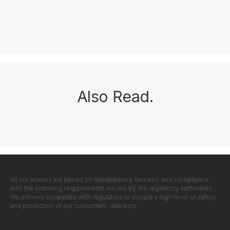
Also Read
.
All our actions are based on transparency, fairness, and compliance
with the licensing requirements issued by the regulatory authorities.
We actively cooperate with regulators to ensure a high level of safety
and protection of our customers' interests.