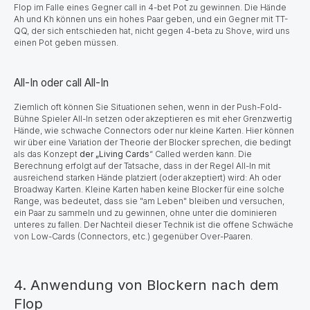
Flop im Falle eines Gegner call in 4-bet Pot zu gewinnen. Die Hände
Ah und Kh können uns ein hohes Paar geben, und ein Gegner mit TT-
QQ, der sich entschieden hat, nicht gegen 4-beta zu Shove, wird uns
einen Pot geben müssen.
All-In oder call All-In
Ziemlich oft können Sie Situationen sehen, wenn in der Push-Fold-
Bühne Spieler All-In setzen oder akzeptieren es mit eher Grenzwertig
Hände, wie schwache Connectors oder nur kleine Karten. Hier können
wir über eine Variation der Theorie der Blocker sprechen, die bedingt
als das Konzept
der „Living Cards
“ Called werden kann. Die
Berechnung erfolgt auf der Tatsache, dass in der Regel All-In mit
ausreichend starken Hände platziert (oder akzeptiert) wird: Ah oder
Broadway Karten. Kleine Karten haben keine Blocker für eine solche
Range, was bedeutet, dass sie "am Leben" bleiben und versuchen,
ein Paar zu sammeln und zu gewinnen, ohne unter die dominieren
unteres zu fallen. Der Nachteil dieser Technik ist die offene Schwäche
von Low-Cards (Connectors, etc.) gegenüber Over-Paaren.
4. Anwendung von Blockern nach dem
Flop