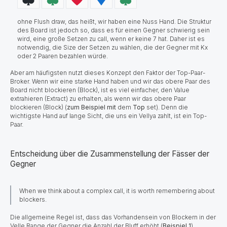
ohne Flush draw, das heißt, wir haben eine Nuss Hand. Die Struktur
des Board ist jedoch so, dass es für einen Gegner schwierig sein
wird, eine große Setzen zu call, wenn er keine 7 hat. Daher ist es
notwendig, die Size der Setzen zu wählen, die der Gegner mit Kx
oder 2 Paaren bezahlen würde.
Aber am häufigsten nutzt dieses Konzept den Faktor der Top-Paar-
Broker. Wenn wir eine starke Hand haben und wir das obere Paar des
Board nicht blockieren (Block), ist es viel einfacher, den Value
extrahieren (Extract) zu erhalten, als wenn wir das obere Paar
blockieren (Block) (
zum Beispiel
mit
dem
Top
set). Denn die
wichtigste Hand auf lange Sicht, die uns ein Vellya zahlt, ist ein Top-
Paar.
Entscheidung über die Zusammenstellung der Fässer der
Gegner
When we think about a complex call, it is worth remembering about
blockers.
Die allgemeine Regel ist, dass das Vorhandensein von Blockern in der
Velle Range der Gegner die Anzahl der Bluff erhöht (
Beispiel 1
).