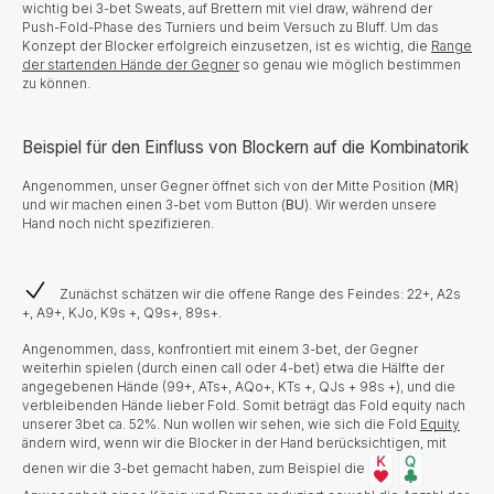
wichtig bei 3-bet Sweats, auf Brettern mit viel draw, während der
Push-Fold-Phase des Turniers und beim Versuch zu Bluff. Um das
Konzept der Blocker erfolgreich einzusetzen, ist es wichtig, die
Range
der startenden Hände der Gegner
so genau wie möglich bestimmen
zu können.
Beispiel für den Einfluss von Blockern auf die Kombinatorik
Angenommen, unser Gegner öffnet sich von der Mitte Position (
MR
)
und wir machen einen 3-bet vom Button (
BU
). Wir werden unsere
Hand noch nicht spezifizieren.
Zunächst schätzen wir die offene Range des Feindes: 22+, A2s
+, A9+, KJo, K9s +, Q9s+, 89s+.
Angenommen, dass, konfrontiert mit einem 3-bet, der Gegner
weiterhin spielen (durch einen call oder 4-bet) etwa die Hälfte der
angegebenen Hände (99+, ATs+, AQo+, KTs +, QJs + 98s +), und die
verbleibenden Hände lieber Fold. Somit beträgt das Fold equity nach
unserer 3bet ca. 52%. Nun wollen wir sehen, wie sich die Fold
Equity
ändern wird, wenn wir die Blocker in der Hand berücksichtigen, mit
denen wir die 3-bet gemacht haben, zum Beispiel die