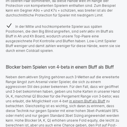
im oberen Paar dominieren, da diese Hände weit im Range der
Protection von kompetenten Spielern enthalten sind. Zum Beispiel
kann ein Gegner A9o + und K7s + schützen, was breiter ist als der
durchschnittliche Protection für Spieler mit niedrigem Limit.
In der Mitte und hochkompetente Spieler aus späten
Positionen, die den Big Blind angreifen, sind sehr aktiv im Bluff als
Bluff in Ah und Kh Board, wodurch unsere Top-Paare eine
ausgezeichnete Pot Kontrolle und Bluffen haben. Low-Limit Spieler
Bluff weniger und damit zahlen weniger für diese Hände, wenn sie sie
durch einen Coldcall spielen.
Blocker beim Spielen von 4-beta in einem Bluff als Bluff
Neben dem aktiven Styling gehören auch 3-Wetten auf die erweiterte
Range längst zum Arsenal vieler Spieler, die sich zu einem
aggressiven Stil des poker bekennen. Für den Fall, dass wir geöffnet
und 3-bet bekommen haben, geben uns hohe Karten in unserer Hand
(A, K, manchmal Q) Blocker für die Pergament Range von 3-betor, was
uns erlaubt, die Möglichkeit von 4-bet
in einem Bluff als Bluff
zu
betrachten. Gleichzeitig ist es wichtig, sich daran zu erinnern, dass
diese Technik nur gegen Spieler mit einer hohen 3bet-Punktzahl (8%
oder mehr) und nur gegen Standard 3bet Sizing angewendet werden
kann. Hohe Blocker (A, K, Q) erhöhen unsere Fold equity, die leicht zu
berechnen ist, aber uns auch eine Chance geben, den Pot auf Post-