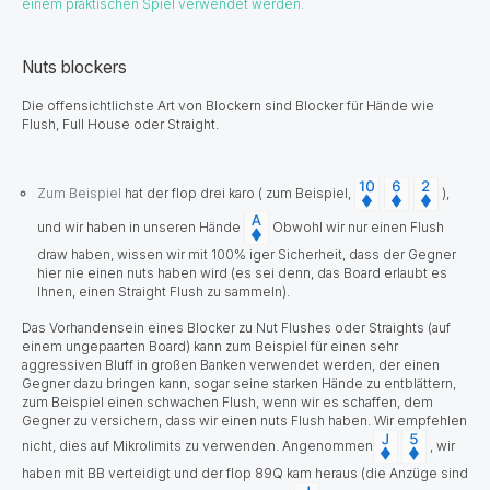
einem praktischen Spiel verwendet werden.
Nuts blockers
Die offensichtlichste Art von Blockern sind Blocker für Hände wie
Flush, Full House oder Straight.
Zum Beispiel
hat
der flop drei karo ( zum Beispiel,
),
und wir haben in unseren Hände
Obwohl wir nur einen Flush
draw haben, wissen wir mit 100% iger Sicherheit, dass der Gegner
hier nie einen nuts haben wird (es sei denn, das Board erlaubt es
Ihnen, einen Straight Flush zu sammeln).
Das Vorhandensein eines Blocker zu Nut Flushes oder Straights (auf
einem ungepaarten Board) kann zum Beispiel für einen sehr
aggressiven Bluff in großen Banken verwendet werden, der einen
Gegner dazu bringen kann, sogar seine starken Hände zu entblättern,
zum Beispiel einen schwachen Flush, wenn wir es schaffen, dem
Gegner zu versichern, dass wir einen nuts Flush haben. Wir empfehlen
nicht, dies auf Mikrolimits zu verwenden. Angenommen
, wir
haben mit BB verteidigt und der flop 89Q kam heraus (die Anzüge sind