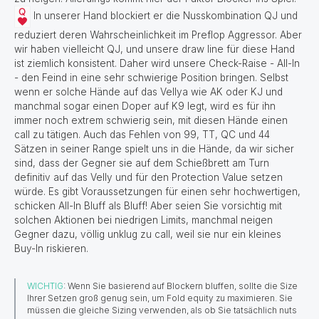
In unserer Hand blockiert er die Nusskombination QJ und
reduziert deren Wahrscheinlichkeit im Preflop Aggressor. Aber
wir haben vielleicht QJ, und unsere draw line für diese Hand
ist ziemlich konsistent. Daher wird unsere Check-Raise - All-In
- den Feind in eine sehr schwierige Position bringen. Selbst
wenn er solche Hände auf das Vellya wie AK oder KJ und
manchmal sogar einen Doper auf K9 legt, wird es für ihn
immer noch extrem schwierig sein, mit diesen Hände einen
call zu tätigen. Auch das Fehlen von 99, TT, QC und 44
Sätzen in seiner Range spielt uns in die Hände, da wir sicher
sind, dass der Gegner sie auf dem Schießbrett am Turn
definitiv auf das Velly und für den Protection Value setzen
würde. Es gibt Voraussetzungen für einen sehr hochwertigen,
schicken All-In Bluff als Bluff! Aber seien Sie vorsichtig mit
solchen Aktionen bei niedrigen Limits, manchmal neigen
Gegner dazu, völlig unklug zu call, weil sie nur ein kleines
Buy-In riskieren.
WICHTIG
: Wenn Sie basierend auf Blockern bluffen, sollte die Size
Ihrer Setzen groß genug sein, um Fold equity zu maximieren. Sie
müssen die gleiche Sizing verwenden, als ob Sie tatsächlich nuts