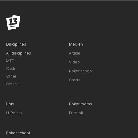
Disciplines
Medien
All disciplines
Artikel
MTT
Video
Cash
Poker school
Other
Charts
Omaha
Boni
Poker rooms
U-Points
Freeroll
Poker school