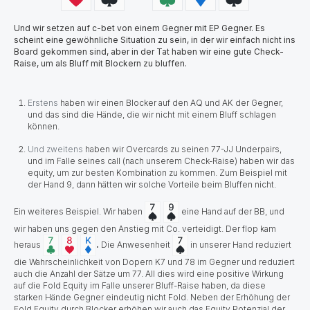
Und wir setzen auf c-bet von einem Gegner mit EP Gegner. Es
scheint eine gewöhnliche Situation zu sein, in der wir einfach nicht ins
Board gekommen sind, aber in der Tat haben wir eine gute Check-
Raise, um als Bluff mit Blockern zu bluffen.
Erstens
haben wir einen Blocker auf den AQ und AK der Gegner,
und das sind die Hände, die wir nicht mit einem Bluff schlagen
können.
Und zweitens
haben wir Overcards zu seinen 77-JJ Underpairs,
und im Falle seines call (nach unserem Check-Raise) haben wir das
equity, um zur besten Kombination zu kommen. Zum Beispiel mit
der Hand 9, dann hätten wir solche Vorteile beim Bluffen nicht.
Ein weiteres Beispiel. Wir haben
eine Hand auf der BB, und
wir haben uns gegen den Anstieg mit Co. verteidigt. Der flop kam
heraus
.
Die Anwesenheit
in unserer Hand reduziert
die Wahrscheinlichkeit von Dopern K7 und 78 im Gegner und reduziert
auch die Anzahl der Sätze um 77. All dies wird eine positive Wirkung
auf die Fold Equity im Falle unserer Bluff-Raise haben, da diese
starken Hände Gegner eindeutig nicht Fold. Neben der Erhöhung der
Fold Equity durch Blocker erhöhen wir auch das Equity Potenzial der