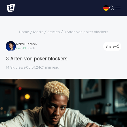
Home
Media
Articles
3 Arten von poker blockers
Aleksei Lebedev
Share
Exan13
Coach
3 Arten von poker blockers
14.9K views
06.01.24
21
min read