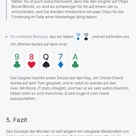
hätten. Es ist auch wünschenswert, dass Sie den Gegner auf Chips
Block (Block), so wird es schwieriger für ihn auf einem call zu
entscheiden, und Sie werden mindestens ein paar Chips für die
Förderung im Falle einer Niederlage übrig haben.
Ein weiteres Beispiel,
das wir
haben
, und wir befinden uns
mit offenen Karten auf dem river:
Der Gegner machte einen Setzen auf den flop, ein Check-Check
wurde auf dem Turn gespielt, und er setzt es wieder auf den
river. Wir Block JT (nuts straight), und hier ist es sehr wahrscheinlich.
Daher lohnt es sich manchmal, Q und sogar A vom Feind
auszuschalten.
5. Fazit
Das Konzept der Blocker ist seit langem ein integraler Bestandteil von