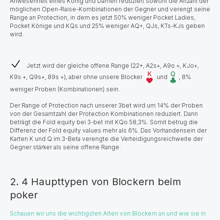
Anwesenheit eines König und Damen reduziert sowohl die Anzahl der
möglichen Open-Raise-Kombinationen der Gegner und verengt seine
Range an Protection, in dem es jetzt 50% weniger Pocket Ladies,
Pocket Könige und KQs und 25% weniger AQ+, QJs, KTs-KJs geben
wird.
Jetzt wird der gleiche offene Range (22+, A2s+, A9o +, KJo+,
K9s +, Q9s+, 89s +), aber ohne unsere Blocker
und
, 8%
weniger Proben (Kombinationen) sein.
Der Range of Protection nach unserer 3bet wird um 14% der Proben
von der Gesamtzahl der Protection Kombinationen reduziert. Dann
beträgt die Fold equity bei 3-bet mit KQo 58,3%. Somit betrug die
Differenz der Fold equity values mehr als 6%. Das Vorhandensein der
Karten K und Q im 3-Beta verengte die Verteidigungsreichweite der
Gegner stärker als seine offene Range.
2. 4 Haupttypen von Blockern beim
poker
Schauen wir uns die wichtigsten Arten von Blockern an und wie sie in