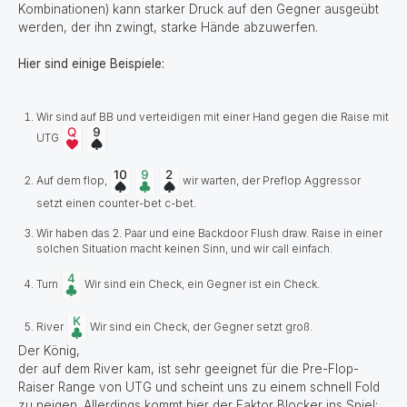
Kombinationen) kann starker Druck auf den Gegner ausgeübt
werden, der ihn zwingt, starke Hände abzuwerfen.
Hier sind einige Beispiele:
Wir sind auf BB und verteidigen mit einer Hand gegen die Raise mit
UTG
Auf dem flop,
wir warten, der Preflop Aggressor
setzt einen counter-bet c-bet.
Wir haben das 2. Paar und eine Backdoor Flush draw. Raise in einer
solchen Situation macht keinen Sinn, und wir call einfach.
Turn
Wir sind ein Check, ein Gegner ist ein Check.
River
Wir sind ein Check, der Gegner setzt groß.
Der König,
der auf dem River kam, ist sehr geeignet für die Pre-Flop-
Raiser Range von UTG und scheint uns zu einem schnell Fold
zu neigen. Allerdings kommt hier der Faktor Blocker ins Spiel: