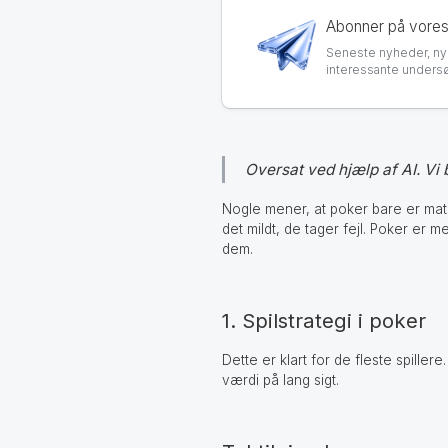
Abonner på vores
Seneste nyheder, nye
interessante unders
Oversat ved hjælp af AI. Vi b
Nogle mener, at poker bare
er mat
det mildt, de tager fejl. Poker er 
dem.
1. Spilstrategi i poker
Dette er klart for de fleste spillere
værdi på lang sigt.