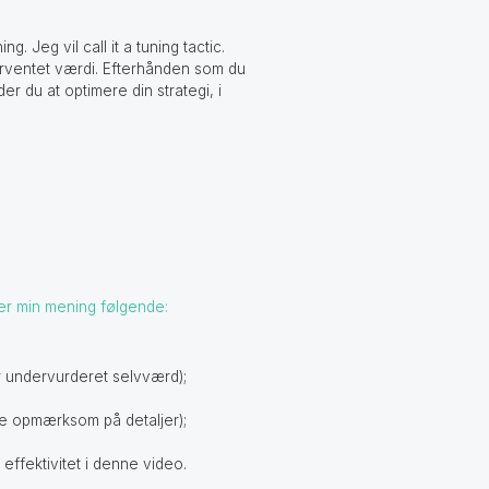
. Jeg vil call it a tuning tactic.
 forventet værdi. Efterhånden som du
er du at optimere din strategi, i
ter min mening følgende:
ler undervurderet selvværd);
re opmærksom på detaljer);
g effektivitet i denne video.