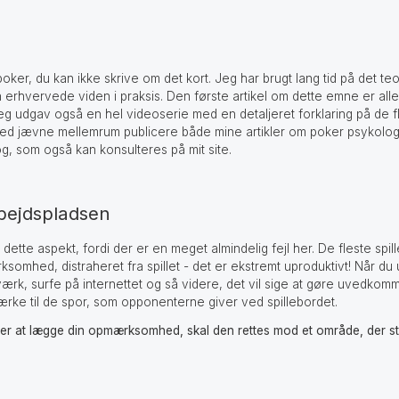
oker, du kan ikke skrive om det kort. Jeg har brugt lang tid på det te
erhvervede viden i praksis. Den første artikel om dette emne er aller
eg udgav også en hel videoserie med en detaljeret forklaring på de 
 med jævne mellemrum publicere både mine artikler om poker psykolog
og, som også kan konsulteres på mit site.
rbejdspladsen
dette aspekt, fordi der er en meget almindelig fejl her. De fleste spil
omhed, distraheret fra spillet - det er ekstremt uproduktivt! Når du
rk, surfe på internettet og så videre, det vil sige at gøre uvedkomm
ærke til de spor, som оpponenterne giver ved spillebordet.
der at lægge din opmærksomhed, skal den rettes mod et område, der stø