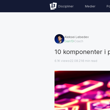
Discipliner
Medier
Po
Aleksei Lebedev
Exan13
Coach
10 komponenter i 
6.1K views
22.08.21
8
min read