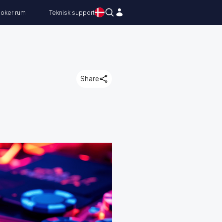
oker rum
Teknisk support
Share