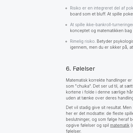
Risiko er en integreret del af po
board som et bluff. At spille pok
At spille ikke-bankroll-turneringe
konceptet og matematikken bag e
Rimelig risiko.
Betyder psykologis
igennem, men du er sikker på, at 
6. Følelser
Matematisk korrekte handlinger
er
som "chuika". Det ser ud til, at sæ
kortene i folde i denne særlige hånd
uden at tænke over deres handlin
Det vil stadig give sit resultat. M
her er det modsatte: de fleste spil
beslutninger, og som følge heraf b
opgive følelser og spil
matematik
(
følelser.