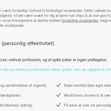
være forskellig i forhold til forskellige modstander. Dette callede tuning
ådighed, vil det være svært for dig at tjene nok chips til at vise god
 din evne til kompetent at skelne mellem
forskellige modstander
, begynd
 din modstander.
personlig effektivitet)
ces i enhver profession, og at spille poker er ingen undtagelse.
r kan accelerere professionel vækst i poker, men de vigtigste er ef
r og opretholdelse af regimet);
Stabil selvtillid (ikke øget el
færdigheder;
Mindfulness (evnen til at væ
dholdenhed, aldring);
​​​Få mere at vide om personli