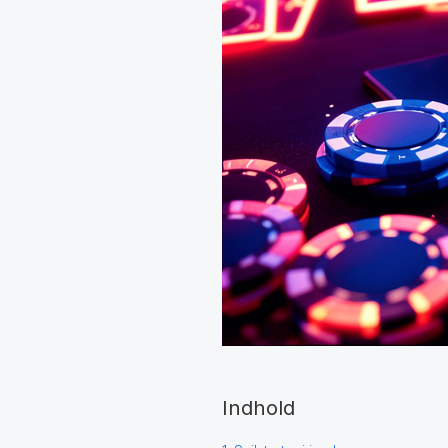
Indhold