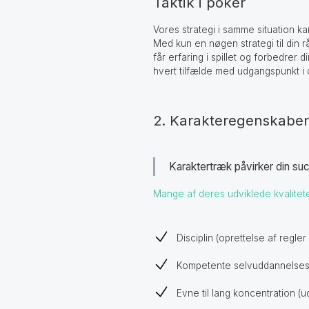
Taktik i poker
Vores strategi i samme situation kan 
Med kun en nøgen strategi til din r
får erfaring i spillet og forbedrer
hvert tilfælde med udgangspunkt i
2. Karakteregenskaber (
Karaktertræk påvirker din suc
Mange af deres udviklede kvalitete
Disciplin (oprettelse af regle
Kompetente selvuddannelses
Evne til lang koncentration (u