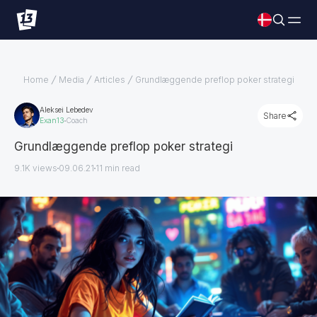
Home
Media
Articles
Grundlæggende preflop poker strategi
Aleksei Lebedev
Share
Exan13
Coach
Grundlæggende preflop poker strategi
9.1K views
09.06.21
11
min read