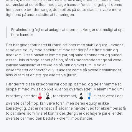
der ønsker at se et flop med svage hænder for et lille gebyr. I denne
henseende bør den range, der spilles på dette stadium, være mere
tight end på andre stadier af turneringen.
En almindelig fejl er at antage, at større stakke gør det muligt at spil
flere hænder.
Der bør gives fortrinsret til kombinationer med stabil equity
–
evnen til
at bevare equity mod spektret af modstander på de fleste turn og
river kort. Disse omfatter lomme par, høj suited connector og suited
esser. Hvis vi fange et set på flop, hånd i modstander range vil være
ganske vanskeligt at trække os på turn og river turn. Med et
enkeltmastet connector vil vi sjældent vente på svære beslutninger,
hvis vi samler en straight eller farve (flush).
Hænder fra disse kategorier har god spilbarhed, og de er nemme at
slippe af med, hvis flop ikke kulør os overhovedet. Mellem (medium)
broadway hænder
, for eksempel,
eller at være i det
øverste par på flop, kan være foran, men deres equity er ikke
bæredygtig. Det er nemt at slå sådanne hænder ved for eksempel at få
to par, såvel som hvis et kort falder, der giver det højere par eller det
øverste par med den bedste kicker til modstander.