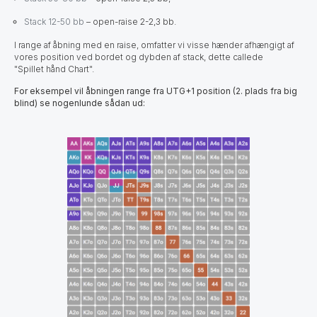
Stack 12-50 bb
– open-raise 2-2,3 bb.
I range af åbning med en raise, omfatter vi visse hænder afhængigt af
vores position ved bordet og dybden af stack, dette callede
"Spillet hånd Chart".
For eksempel vil åbningen range fra UTG+1 position (2. plads fra big
blind) se nogenlunde sådan ud: