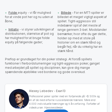
Folde
equity -
vi får mulighed
Billede
-
For en MTT-spiller er
for at vinde pot her og nu uden at
billedet et meget vigtigt aspekt af
åbne;
spillet. Tight-aggressiv stil
indebærer spil af det meste af
Initiativ
-
vi styrer udviklingen af
range gennem 3-bet. Modstander
distributionen, størrelse af pot og
bemærker, hvor ofte du gør dette,
har mulighed for at bruge folde
holder op med at stole på
equity på følgende gader;
historier om en stærk hånd og
begår fejl, når du virkelig har en
stærk hånd.
Preflop
er grundlaget for din poker strategi. At forstå spillets
funktioner i flerbordsturneringer og tight-aggressiv poker, ganget
med arbejdet på spillet og disciplinen, kan give dig mange
spændende øjeblikke ved bordene og gode overskud.
Alexey Lebedev - Exan13
Professionel poker spiller med en fortjeneste på >$ 500k og
en af de mest erfarne russisktalende trænere. Mere end
4.000 individuelle træninger og ti års erfaring. Forfatter af
videokurser. Hjemmesideejer.