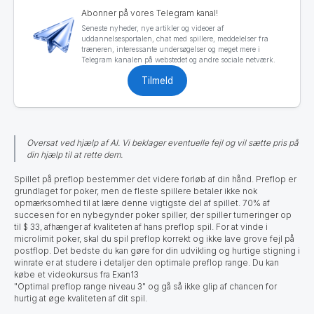
Abonner på vores Telegram kanal!
Seneste nyheder, nye artikler og videoer af
uddannelsesportalen, chat med spillere, meddelelser fra
træneren, interessante undersøgelser og meget mere i
Telegram kanalen på webstedet og andre sociale netværk.
Tilmeld
Oversat ved hjælp af AI. Vi beklager eventuelle fejl og vil sætte pris på
din hjælp til at rette dem.
Spillet på preflop bestemmer det videre forløb af din hånd.
Preflop
er
grundlaget for poker, men de fleste spillere betaler ikke nok
opmærksomhed til at lære denne vigtigste del af spillet. 70% af
succesen for en nybegynder poker spiller, der spiller turneringer op
til $ 33, afhænger af kvaliteten af hans preflop spil. For at vinde i
microlimit poker, skal du spil preflop korrekt og ikke lave grove fejl på
postflop. Det bedste du kan gøre for din udvikling og hurtige stigning i
winrate er at studere i detaljer den optimale preflop range. Du kan
købe et videokursus fra Exan13
"Optimal preflop range niveau 3" og gå så ikke glip af chancen for
hurtig at øge kvaliteten af dit spil.