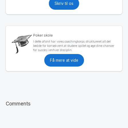
Skriv til os
Poker skole
I dette afsnit har vores coachingkorps struktureret alt det
bedste for konsekvent at studere spillet og øge dine chancer
for succes i enhver disciplin.
Få mere at vide
Comments