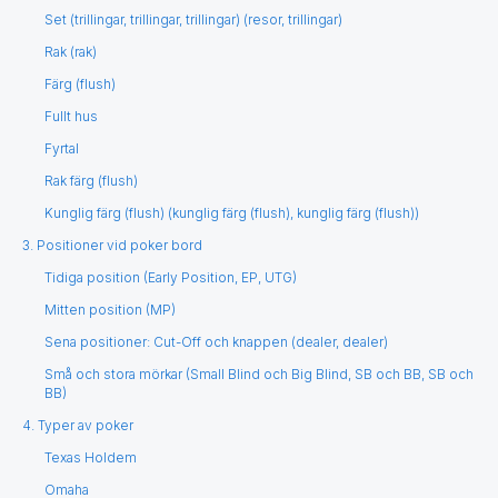
Set (trillingar, trillingar, trillingar) (resor, trillingar)
Rak (rak)
Färg (flush)
Fullt hus
Fyrtal
Rak färg (flush)
Kunglig färg (flush) (kunglig färg (flush), kunglig färg (flush))
3. Positioner vid poker bord
Tidiga position (Early Position, EP, UTG)
Mitten position (MP)
Sena positioner: Cut-Off och knappen (dealer, dealer)
Små och stora mörkar (Small Blind och Big Blind, SB och BB, SB och
BB)
4. Typer av poker
Texas Holdem
Omaha