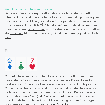
Mikrolimitdiagram (fullständig version)
Detta är en färdig strategi för att spela startande händer på preflop.
Efter det kommer du omedelbart att kunna undvika många misstag hos
nybörjare, och det blir mycket lättare för dig att starta din karriär som
poker spelare. För att få NIVÅ 1 tabeller AV den fullständiga versionen
tillsammans med
videokursen
som förklarar dem, registrera dig i ett av
alla
poker rum
från poker University. Om du behöver hjälp, skriv till vår
chef
.
Flop
Om det inte var möjligt att identifiera vinnaren före floppen öppnar
dealer de tre första gemensamma korten — flop. De kan förändra
maktbalansen. Nu öppnas handeln av spelaren i small blinds position.
Om han redan har lämnat spelet öppnas handeln av den första aktiva
deltagaren i dragningen (drag) medurs från honom. Du kan inte vara
den första att säga "
syn (call
)", eftersom det inte fanns någon satsa
före dig. Istället för denna åtgärd blir det möjligt att överföra draget till
nästa spelare genom att tillkännage
en "checka
".