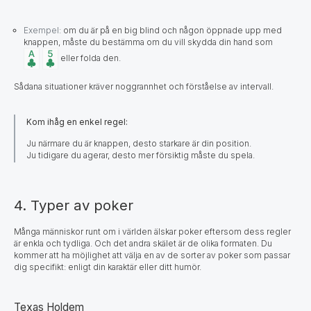
Exempel:
om du är på en big blind och någon öppnade upp med
knappen, måste du bestämma om du vill skydda din hand som
eller folda den.
Sådana situationer kräver noggrannhet och förståelse av intervall.
Kom ihåg en enkel regel:
Ju närmare du är knappen, desto starkare är din position.
Ju tidigare du agerar, desto mer försiktig måste du spela.
4. Typer av poker
Många människor runt om i världen älskar poker eftersom dess regler
är enkla och tydliga.
Och det andra skälet
är de olika formaten. Du
kommer att ha möjlighet att välja en av de sorter av poker som passar
dig specifikt: enligt din karaktär eller ditt humör.
Texas Holdem