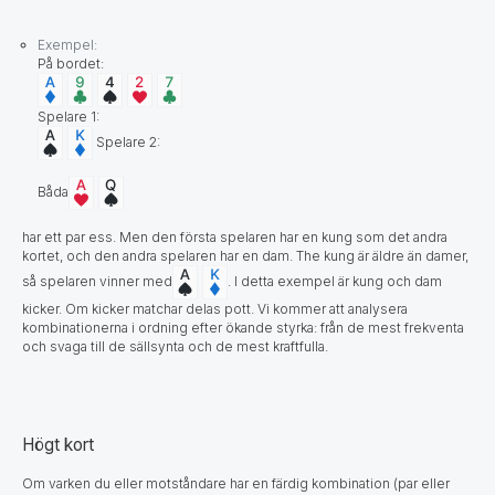
Exempel:
På bordet:
Spelare 1:
Spelare 2:
Båda
har ett par ess. Men den första spelaren har en kung som det andra
kortet, och den andra spelaren har en dam. The kung är äldre än damer,
så spelaren vinner med
. I detta exempel är kung och dam
kicker. Om kicker matchar delas pott. Vi kommer att analysera
kombinationerna i ordning efter ökande styrka: från de mest frekventa
och svaga till de sällsynta och de mest kraftfulla.
Högt kort
Om varken du eller motståndare har en färdig kombination (par eller