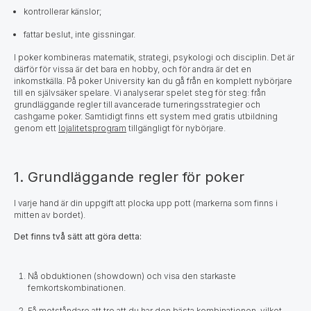
kontrollerar känslor;
fattar beslut, inte gissningar.
I poker kombineras matematik, strategi, psykologi och disciplin. Det är
därför för vissa är det bara en hobby, och för andra är det en
inkomstkälla. På poker University kan du gå från en komplett nybörjare
till en självsäker spelare. Vi analyserar spelet steg för steg: från
grundläggande regler till avancerade turneringsstrategier och
cashgame poker. Samtidigt finns ett system med gratis utbildning
genom ett
lojalitetsprogram
tillgängligt för nybörjare.
1. Grundläggande regler för poker
I varje hand är din uppgift att plocka upp pott (markerna som finns i
mitten av bordet).
Det finns två sätt att göra detta:
Nå obduktionen (showdown) och visa den starkaste
femkortskombinationen.
Få motståndare att tro att du har den bästa kombinationen, vilket