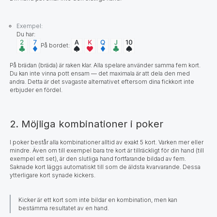
Exempel:
Du har:
På bordet:
På brädan (bräda) är raken klar. Alla spelare använder samma fem kort.
Du kan inte vinna pott ensam — det maximala är att dela den med
andra. Detta är det svagaste alternativet eftersom dina fickkort inte
erbjuder en fördel.
2. Möjliga kombinationer i poker
I poker består alla kombinationer alltid av exakt 5 kort. Varken mer eller
mindre. Även om till exempel bara tre kort är tillräckligt för din hand (till
exempel ett set), är den slutliga hand fortfarande bildad av fem.
Saknade kort läggs automatiskt till som de äldsta kvarvarande. Dessa
ytterligare kort synade kickers.
Kicker är ett kort som inte bildar en kombination, men kan
bestämma resultatet av en hand.