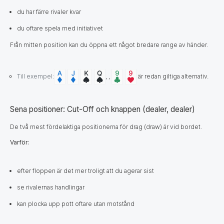
du har färre rivaler kvar
du oftare spela med initiativet
Från mitten position kan du öppna ett något bredare range av händer.
Till exempel:
, ,
är redan giltiga alternativ.
Sena positioner: Cut-Off och knappen (dealer, dealer)
De två mest fördelaktiga positionerna för drag (draw) är vid bordet.
Varför:
efter floppen är det mer troligt att du agerar sist
se rivalernas handlingar
kan plocka upp pott oftare utan motstånd