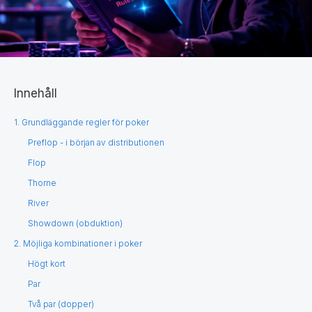
Innehåll
1. Grundläggande regler för poker
Preflop - i början av distributionen
Flop
Thorne
River
Showdown (obduktion)
2. Möjliga kombinationer i poker
Högt kort
Par
Två par (dopper)