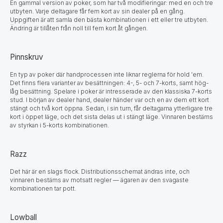
En gammal version av poker, som har två modifieringar: med en och tre
utbyten. Varje deltagare får fem kort av sin dealer på en gång.
Uppgiften är att samla den bästa kombinationen i ett eller tre utbyten.
Ändring är tillåten från noll till fem kort åt gången.
Pinnskruv
En typ av poker där handprocessen inte liknar reglerna för hold 'em.
Det finns flera varianter av besättningen: 4-, 5- och 7-korts, samt hög-
låg besättning. Spelare i poker är intresserade av den klassiska 7-korts
stud. I början av dealer hand, dealer händer var och en av dem ett kort
stängt och två kort öppna. Sedan, i sin turn, får deltagarna ytterligare tre
kort i öppet läge, och det sista delas ut i stängt läge. Vinnaren bestäms
av styrkan i 5-korts kombinationen.
Razz
Det här är en slags flock. Distributionsschemat ändras inte, och
vinnaren bestäms av motsatt regler — ägaren av den svagaste
kombinationen tar pott.
Lowball