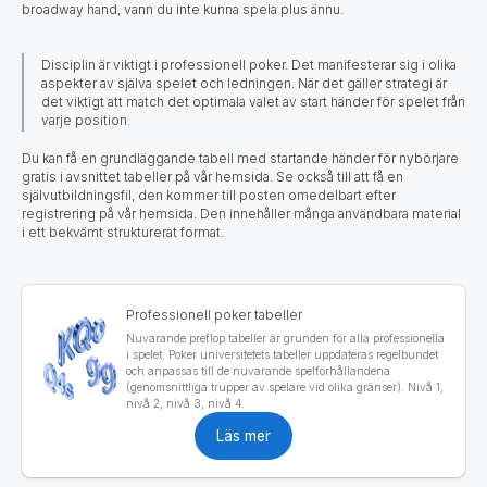
broadway hand, vann du inte kunna spela plus ännu.
Disciplin är viktigt i professionell poker. Det manifesterar sig i olika
aspekter av själva spelet och ledningen. När det gäller strategi är
det viktigt att match det optimala valet av start händer för spelet från
varje position.
Du kan få en grundläggande tabell med startande händer för nybörjare
gratis i avsnittet tabeller på vår hemsida. Se också till att få en
självutbildningsfil, den kommer till posten omedelbart efter
registrering på vår hemsida. Den innehåller många användbara material
i ett bekvämt strukturerat format.
Professionell poker tabeller
Nuvarande preflop tabeller är grunden för alla professionella
i spelet. Poker universitetets tabeller uppdateras regelbundet
och anpassas till de nuvarande spelförhållandena
(genomsnittliga trupper av spelare vid olika gränser). Nivå 1,
nivå 2, nivå 3, nivå 4.
Läs mer