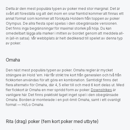
Detta är den mest populära typen av poker med stor marginal. Det är
svårt att föreställa sig att det inom en snar framtid kommer att finnas ett
annat format som kommer att förskjuta Holdem från toppen av poker
Olympus. De allra flesta spel spelas i den obegränsade versionen.
Det finns inga begränsningar för maximal storlek på höja. Du kan
omedelbart lägga alla marker i mitten av bordet genom att meddela all-
in (all-in satsa). Vår webbplats är helt dedikerad till spelet av denna typ
av poker.
Omaha
Den näst mest populära typen av poker. Omaha regler är mycket
strängare än Hold 'em. Här får strikt tre kort från generalen och två från
fickkorten användas för att göra en kombination. Samtidigt finns det
flera alternativ för Omaha, där 4, 5 eller till och med 6 kort delas ut. Med
fler fickkort är Omaha en mer spridd form av poker.
Downstrikes
är
vanligare här. Det finns praktiskt taget inget spel i den obegränsade
Omaha. Borden är monterade i en pot-limit Omaha, samt i ett ovanligt
format — Hi/Lo Omaha.
Rita (drag) poker (fem kort poker med utbyte)