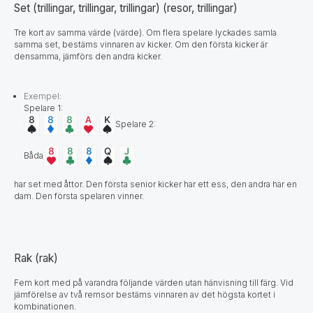
Set (trillingar, trillingar, trillingar) (resor, trillingar)
Tre kort av samma värde (värde). Om flera spelare lyckades samla
samma set, bestäms vinnaren av kicker.
Om den första kicker är
densamma, jämförs den
andra kicker.
Exempel:
Spelare 1:
Spelare 2:
Båda
har set med åttor. Den första senior kicker har ett ess, den andra har en
dam. Den första spelaren vinner.
Rak (rak)
Fem kort med på varandra följande värden utan hänvisning till färg. Vid
jämförelse av två remsor bestäms vinnaren av det högsta kortet i
kombinationen.