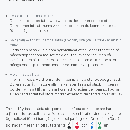
Folda (folda) — mucka kort
Du turn into a spectator who watches the further course of the hand.
Du kommer inte att kunna vinna en pott, men du kommer inte att
förlora några fler marker.
Syn (call) — för att utjämna satsa (i början, syn (call) storlek är en big
blind)
Detta är en passiv linje som nykomlingar ofta tillgriper för att se så
många floppar som möjligt med en liten investering. Men på
avstånd är en sådan strategi olönsam, eftersom du kan spela för
många onödiga kombinationer med initialt svaga händer.
Höja
— satsa höja
I no-limit Texas Hold 'em är den maximala höja storlek obegränsad.
Du kan lägga åtminstone alla marker som finns på stack i mitten av
bordet. Minsta tillåtna höja är lika med föregående höjning. I början
av en hand är det två stora mörkar, eftersom den första höja var 1 BB.
En hand flyttas till nästa steg om en eller flera poker spelare har
utjämnat den aktuella satsa.
Valet av startkombination
är det viktigaste
ögonblicket för ett framgångsrikt spel på lång sikt. Om du inte förstår
skillnaden mellan en offsuited hand
och
en