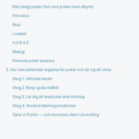
Rita (drag) poker (fem kort poker med utbyte)
Pinnskruv
Razz
Lowball
H.O.R.S.E.
Badugi
Kinesisk poker (ananas)
5. Hur man behärskar reglerna för poker och lär sig att vinna
Steg 1: Utforska basen
Steg 2: Börja spela riskfritt
Steg 3: Lär dig att analysera dina misstag
Steg 4: Använd inlärningsstrukturen
Tjäna U-Points — och investera dem i utveckling