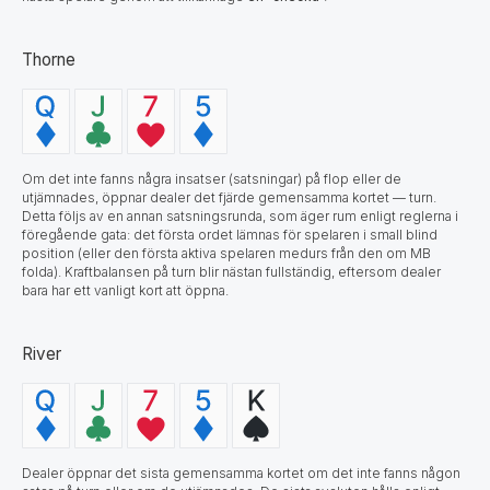
Thorne
Om det inte fanns några insatser (satsningar) på flop eller de
utjämnades, öppnar dealer det fjärde gemensamma kortet — turn.
Detta följs av en annan satsningsrunda, som äger rum enligt reglerna i
föregående gata: det första ordet lämnas för spelaren i small blind
position (eller den första aktiva spelaren medurs från den om MB
folda). Kraftbalansen på turn blir nästan fullständig, eftersom dealer
bara har ett vanligt kort att öppna.
River
Dealer öppnar det sista gemensamma kortet om det inte fanns någon