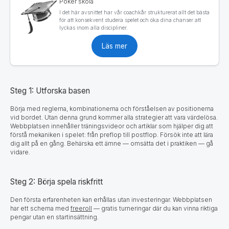
Poker skola
I det här avsnittet har vår coachkår strukturerat allt det bästa
för att konsekvent studera spelet och öka dina chanser att
lyckas inom alla discipliner.
Läs mer
Steg 1: Utforska basen
Börja med reglerna, kombinationerna och förståelsen av positionerna
vid bordet. Utan denna grund kommer alla strategier att vara värdelösa.
Webbplatsen innehåller träningsvideor och artiklar som hjälper dig att
förstå mekaniken i spelet: från preflop till postflop. Försök inte att lära
dig allt på en gång. Behärska ett ämne — omsätta det i praktiken — gå
vidare.
Steg 2: Börja spela riskfritt
Den första erfarenheten kan erhållas utan investeringar. Webbplatsen
har ett schema med
freeroll
— gratis turneringar där du kan vinna riktiga
pengar utan en startinsättning.