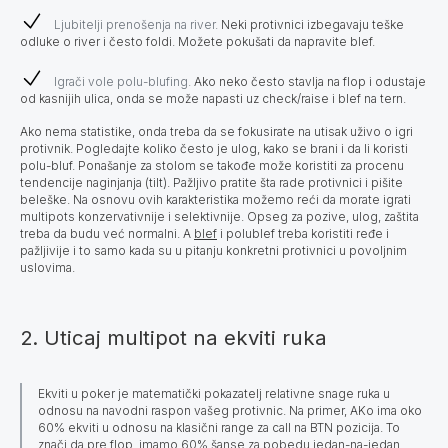
Ljubitelji prenošenja na river.
Neki protivnici izbegavaju teške
odluke o river i često foldi. Možete pokušati da napravite blef.
Igrači vole polu-blufing.
Ako neko često stavlja na flop i odustaje
od kasnijih ulica, onda se može napasti uz check/raise i blef na tern.
Ako nema statistike, onda treba da se fokusirate na utisak uživo o igri
protivnik. Pogledajte koliko često je ulog, kako se brani i da li koristi
polu-bluf. Ponašanje za stolom se takođe može koristiti za procenu
tendencije naginjanja (tilt). Pažljivo pratite šta rade protivnici i pišite
beleške. Na osnovu ovih karakteristika možemo reći da morate igrati
multipots konzervativnije i selektivnije. Opseg za pozive, ulog, zaštita
treba da budu već normalni. A
blef
i polublef treba koristiti ređe i
pažljivije i to samo kada su u pitanju konkretni protivnici u povoljnim
uslovima.
2. Uticaj multipot na ekviti ruka
Ekviti u poker je matematički pokazatelj relativne snage ruka u
odnosu na navodni raspon vašeg protivnic. Na primer, AKo ima oko
60% ekviti u odnosu na klasični range za call na BTN pozicija. To
znači da pre flop, imamo 60% šanse za pobedu jedan-na-jedan