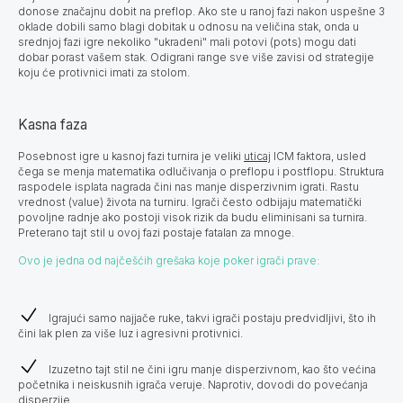
donose značajnu dobit na preflop. Ako ste u ranoj fazi nakon uspešne 3
oklade dobili samo blagi dobitak u odnosu na veličina stak, onda u
srednjoj fazi igre nekoliko "ukradeni" mali potovi (pots) mogu dati
dobar porast vašem stak. Odigrani range sve više zavisi od strategije
koju će protivnici imati za stolom.
​​​​​Kasna faza
Posebnost igre u kasnoj fazi turnira je veliki
uticaj
ICM faktora, usled
čega se menja matematika odlučivanja o preflopu i postflopu. Struktura
raspodele isplata nagrada čini nas manje disperzivnim igrati. Rastu
vrednost (value) života na turniru. Igrači često odbijaju matematički
povoljne radnje ako postoji visok rizik da budu eliminisani sa turnira.
Preterano tajt stil u ovoj fazi postaje fatalan za mnoge.
Ovo je jedna od najčešćih grešaka koje poker igrači prave:
Igrajući samo najjače ruke,
takvi igrači postaju predvidljivi, što ih
čini lak plen za više luz i agresivni protivnici.
Izuzetno tajt stil
ne čini igru manje disperzivnom, kao što većina
početnika i neiskusnih igrača veruje. Naprotiv, dovodi do povećanja
disperzije.