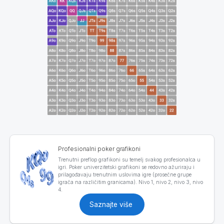
Profesionalni poker grafikoni
Trenutni preflop grafikoni su temelj svakog profesionalca u
igri. Poker univerzitetski grafikoni se redovno ažuriraju i
prilagođavaju trenutnim uslovima igre (prosečne grupe
igrača na različitim granicama). Nivo 1, nivo 2, nivo 3, nivo
4.
Saznajte više