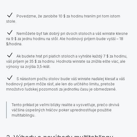
Povedzme, že zarobíte 10 $ za hodinu hraním pri tom istom
stole.
Nemôžete byť tak dobrý pri dvoch stoloch a váš winrate klesne
na 9 $ za jednu hodinu na stôl. Ale hodinový príjem bude vyšší – 18
$/hodina.
Ak budete hrať pri piatich stoloch a vyhráte každý 7 $ za hodinu,
váš príjem je 35 $ za hodinu. Hodnota winrate sa znížila ešte viac, ale
výnosy sa zvýšia 3,5-krát.
S nárastom počtu stolov bude váš winrate naďalej klesať a váš
hodinový príjem môže rásť, ale len do určitého limitu, pretože
množstvo ľudskej pozornosti za jednotku času je obmedzené.
Tento príklad je veľmi blízky realite a vysvetľuje, prečo drvivá
väčšina úspešných hráčov poker uprednostňuje použitie
multitablingu.