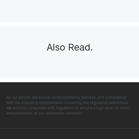
Also Read
.
All our actions are based on transparency, fairness, and compliance
with the licensing requirements issued by the regulatory authorities.
We actively cooperate with regulators to ensure a high level of safety
and protection of our customers' interests.