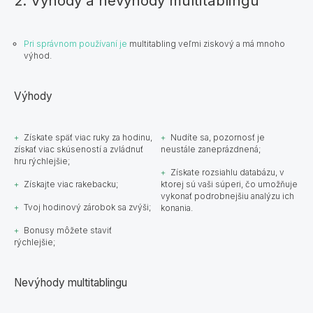
2. Výhody a nevýhody multitablingu
Pri správnom používaní je
multitabling veľmi ziskový a má mnoho
výhod.
Výhody
Získate späť viac ruky za hodinu,
Nudíte sa, pozornosť je
získať viac skúseností a zvládnuť
neustále zaneprázdnená;
hru rýchlejšie;
Získate rozsiahlu databázu, v
Získajte viac rakebacku;
ktorej sú vaši súperi, čo umožňuje
vykonať podrobnejšiu analýzu ich
Tvoj hodinový zárobok sa zvýši;
konania.
Bonusy môžete staviť
rýchlejšie;
​​Nevýhody multitablingu