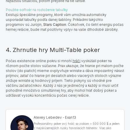
najťažšou situáciou, potom prejdite na tie ľahšie. ​
Použite softvér na rozloženie tabuľky
Existujú špeciálne programy, ktoré vám umožnia automaticky
usporiadať tabuľky podľa danej šablóny. Príkladmi takýchto
programov sú Jurojin,
Stars Caption
. Čokoľvek, čo šetrí energiu počas
hernej relácie, bude mať pozitívny vplyv na vaše dlhodobé zárobky.
4. Zhrnutie hry Multi-Table poker
Počas existencie online pokru si mnohí
hráči
vyskúšali poker na
rôznom počte stolov súčasne. Prax ukazuje, že hranie pri malom počte
stolov (do piatich) mierne ovplyvňuje winrate a dáva impozantný nárast
príjmov, zatiaľ čo hranie pri desiatich alebo viacerých stoloch výrazne
znižuje winrate aj hodinový príjem. Tieto pokyny sú vhodné pre
väčšinu začiatočníkov. Každý z nás je jedinečný a každý si musí určiť
pohodlné množstvo simultánnej hry, aby mohol hrať dobrý poker a
udržiavať vysokú koncentráciu počas celej relácie.
Alexey Lebedev - Exan13
Profesionálny poker ový hráč so ziskom > 500 000 $ a jeden
z najskúsenejších rusky hovoriacich trénerov. Viac ako