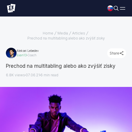
Home
Media
Articles
Prechod na multitabling alebo ako zvýšiť zisky
Aleksei Lebedev
Share
Exan13
Coach
Prechod na multitabling alebo ako zvýšiť zisky
6.8K views
07.06.21
6
min read