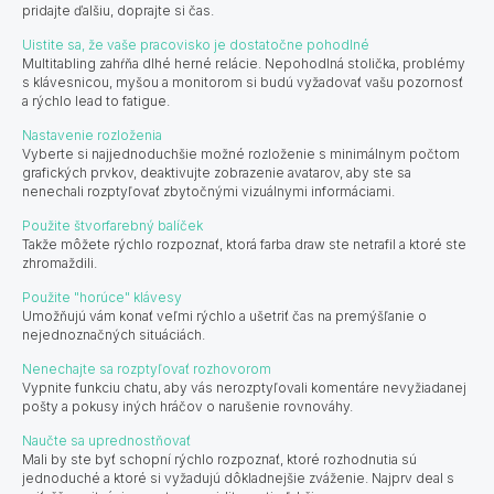
pridajte ďalšiu, doprajte si čas.
Uistite sa, že vaše pracovisko je dostatočne pohodlné
Multitabling zahŕňa dlhé herné relácie. Nepohodlná stolička, problémy
s klávesnicou, myšou a monitorom si budú vyžadovať vašu pozornosť
a rýchlo lead to fatigue.
Nastavenie rozloženia
Vyberte si najjednoduchšie možné rozloženie s minimálnym počtom
grafických prvkov, deaktivujte zobrazenie avatarov, aby ste sa
nenechali rozptyľovať zbytočnými vizuálnymi informáciami.
Použite štvorfarebný balíček
Takže môžete rýchlo rozpoznať, ktorá farba draw ste netrafil a ktoré ste
zhromaždili.
Použite "horúce" klávesy
Umožňujú vám konať veľmi rýchlo a ušetriť čas na premýšľanie o
nejednoznačných situáciách.
Nenechajte sa rozptyľovať rozhovorom
Vypnite funkciu chatu, aby vás nerozptyľovali komentáre nevyžiadanej
pošty a pokusy iných hráčov o narušenie rovnováhy.
Naučte sa uprednostňovať
Mali by ste byť schopní rýchlo rozpoznať, ktoré rozhodnutia sú
jednoduché a ktoré si vyžadujú dôkladnejšie zváženie. Najprv deal s