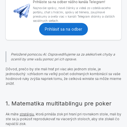
Prihláste sa na odber nášho kanála Telegram!
Najnovšie správy, nové články a videá zo vzdelávacieho
portálu, chat s hráčmi, správy od trénera, zaujímavé
prieskumy a oveľa viac v kanáli Telegram stránky a ďalších
sociálnych sieťach.
Prihlásiť sa na odber
Preložené pomocou AI. Ospravedlňujeme sa za akékoľvek chyby a
ocenili by sme vašu pomoc pri ich oprave.
Dôvod, prečo by ste mali hrať pri viac ako jednom stole, je
jednoduchý: vzhľadom na veľký počet odohraných kombinácií sa vaše
hodinové ruky zvýšia napriek tomu, že celková winrate sa môže mierne
znížiť.
1. Matematika multitablingu pre poker
Ak máte
stratégiu
, ktorá prináša zisk pri hraní pri rovnakom stole, mali by
ste sa ju pokúsiť reprodukovať na viacerých stoloch, aby ste získali čo
najväčší zisk.