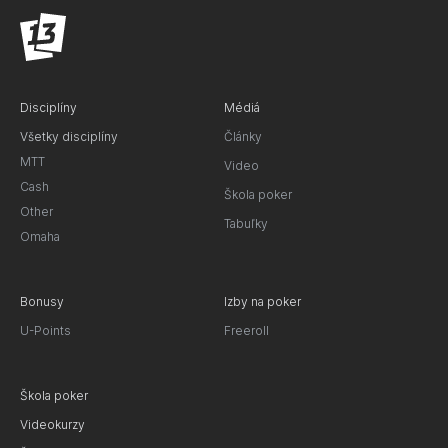
Disciplíny
Médiá
Všetky disciplíny
Články
MTT
Video
Cash
Škola poker
Other
Tabuľky
Omaha
Bonusy
Izby na poker
U-Points
Freeroll
Škola poker
Videokurzy