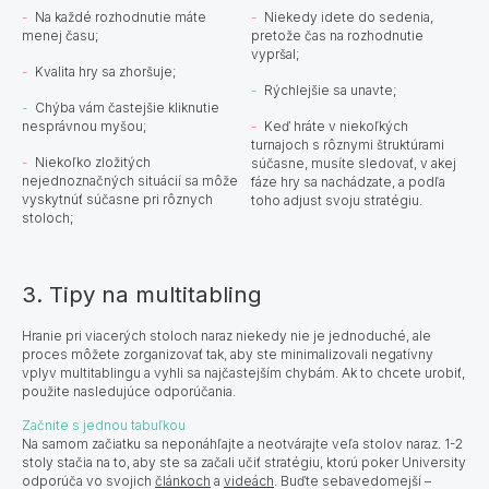
Na každé rozhodnutie máte
Niekedy idete do sedenia,
menej času;
pretože čas na rozhodnutie
vypršal;
Kvalita hry sa zhoršuje;
Rýchlejšie sa unavte;
Chýba vám častejšie kliknutie
nesprávnou myšou;
Keď hráte v niekoľkých
turnajoch s rôznymi štruktúrami
Niekoľko zložitých
súčasne, musíte sledovať, v akej
nejednoznačných situácií sa môže
fáze hry sa nachádzate, a podľa
vyskytnúť súčasne pri rôznych
toho adjust svoju stratégiu.
stoloch;
3. Tipy na multitabling
Hranie pri viacerých stoloch naraz niekedy nie je jednoduché, ale
proces môžete zorganizovať tak, aby ste minimalizovali negatívny
vplyv multitablingu a vyhli sa najčastejším chybám. Ak to chcete urobiť,
použite nasledujúce odporúčania.
Začnite s jednou tabuľkou
Na samom začiatku sa neponáhľajte a neotvárajte veľa stolov naraz. 1-2
stoly stačia na to, aby ste sa začali učiť stratégiu, ktorú poker University
odporúča vo svojich
článkoch
a
videách
. Buďte sebavedomejší –