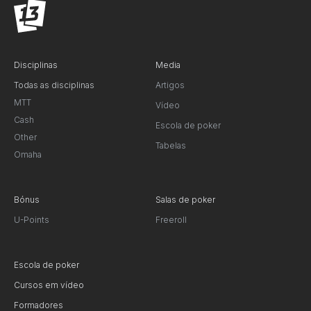
Disciplinas
Media
Todas as disciplinas
Artigos
MTT
Vídeo
Cash
Escola de poker
Other
Tabelas
Omaha
Bónus
Salas de poker
U-Points
Freeroll
Escola de poker
Cursos em vídeo
Formadores