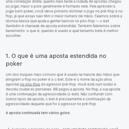
uma correlação direta: quanto mais tarde a rodada de apostas chegou
ao jogar, maior o pote geralmente é formado nela. Para aprender a
jogar bem poker, você deve primeiro dominar o jogo no pré-flop e no
flop, já que essas ruas têm o maior número de mãos. Falamos sobre a
técnica básica que ajuda a ganhar bancos no pós-flop — c-bet
(também é chamada de aposta estendida). Também falaremos sobre
barramento: o que é, quando é usado e qual tamanho beta é melhor
escolher.
1. O que é uma aposta estendida no
poker
Um dos truques mais comuns que é usado na maioria das mãos que
atingiram o flop no poker é o c-bet. Este é o nome da ação ativa
(aposta)
no pós-flop
do agressor pré-flop. Você está num botão e
decidiu roubar as persianas. BB pagou a aposta. No flop, a sua aposta
é uma continuação da agressividade (c-bet). Não confundir com
outros tipos de aposta, c-bet é precisamente a continuação da
agressividade daquele que foi o agressor no pré-flop.
A aposta continuada tem vários golos: