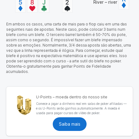
River – river
Em ambos os casos, uma carta de mais para o flop caiu em uma das
seguintes ruas de apostas. Neste caso, pode colocar 3 barris num
blefe como um blefe. O terceiro barrel também é 50-70% do pote,
assim como o segundo. É impossível fazer um blefe impensado
sobre as emoções. Normalmente, 3/4 dessa aposta são abertas, uma
vez que a linha representada é ilógica. Para começar, estude qual
blefe é positivo na expectativa matemática e use apenas eles. Isso
pode ser aprendido com o curso - a arte sutil do blefe no poker.
Obtenha-o gratuitamente para ganhar Points de Fidelidade
acumulados.
U-Points – moeda dentro do nosso site
Comece a jogar a dinheiro real em salas de poker afiliadas —
e os U-Points serão ganhos automaticamente. A moeda é
usada para pagar cursos de vídeo de poker.
Saiba mais