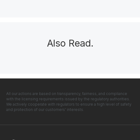
Also Read
.
All our actions are based on transparency, fairness, and compliance
with the licensing requirements issued by the regulatory authorities.
We actively cooperate with regulators to ensure a high level of safety
and protection of our customers' interests.