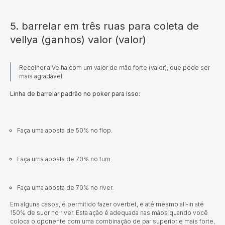
5. barrelar em três ruas para coleta de
vellya (ganhos) valor (valor)
Recolher a Velha com um valor de mão forte (valor), que pode ser
mais agradável.
Linha de barrelar padrão no poker para isso:
Faça uma aposta de 50% no flop.
Faça uma aposta de 70% no turn.
Faça uma aposta de 70% no river.
Em alguns casos, é permitido fazer overbet, e até mesmo all-in até
150% de suor no river. Esta ação é adequada nas mãos quando você
coloca o oponente com uma combinação de par superior e mais forte,