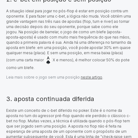
A situação ideal para jogar no pós-flop é estar em posição contra um
oponente.
E para fazer uma c-bet, a lógica não muda. Você obtém uma
grande vantagem nas três ruas de apostas (flop, turn e river) ao tomar
uma decisão depois do seu oponente, porque sabe como ele
jogou. Na posição de barrelar, o jogo de como um blefe (aposta-
aposta-aposta) é usado com muito mais frequência do que nas mãos,
quando a primeira palavra é sua. Ainda há uma diferença no tamanho da
aposta em blefe: em uma posição, você pode apostar 30% em quase
qualquer mesa (placa). E sem uma posição, em mesa baixa (placa)
(com uma carta maior
X e menos), é melhor colocar 50% do pote
como um blefe.
Leia mais sobre o jogo sem uma posição
neste artigo
.
3. aposta continuada diferida
Existe um conceito de c-bet diferido no poker. Este é o nome da
aposta no turn do agressor pré-flop quando ele perdido o clássico c-
bet no flop. Muitas vezes, a técnica é utilizada quando o pós-flop tem
que ser jogado sem uma posição. A aposta no flop não é feita na
esperança de uma aposta de um oponente com o propósito de um
aumentar subsequente de você. Esta é uma linha de "check-raise sem