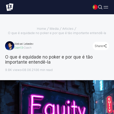
Home
Media
Articles
O que é equidade no poker e por que é tão importante entendê-la
Aleksei Lebedev
Share
Exan13
Coach
O que é equidade no poker e por que é tão
importante entendê-la
9.8K views
08.06.21
36
min read