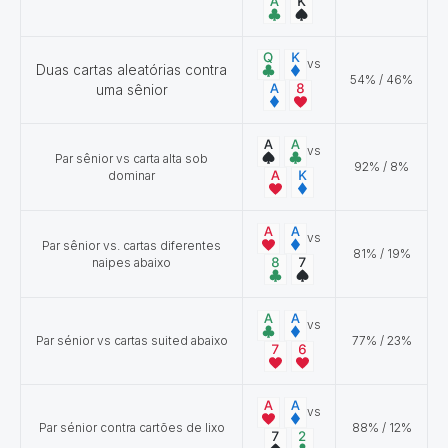
vs
Duas cartas aleatórias contra
54% / 46%
uma sênior
vs
Par sênior vs carta alta sob
92% / 8%
dominar
vs
Par sênior vs. cartas diferentes
81% / 19%
naipes abaixo
vs
Par sénior vs cartas suited abaixo
77% / 23%
vs
Par sénior contra cartões de lixo
88% / 12%