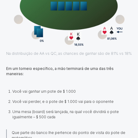
Na distribuição de AA vs QC, as chances de ganhar são de 81% vs 18%
Em um torneio específico, a mão terminará de uma das três
maneiras:
Você vai ganhar um pote de $ 1.000
Você vai perder, e o pote de $ 1.000 vai para o oponente
Uma mesa (board) será lançada, na qual você dividirá o pote
igualmente – $ 500 cada
Que parte do banco lhe pertence do ponto de vista do pote de
matemática.