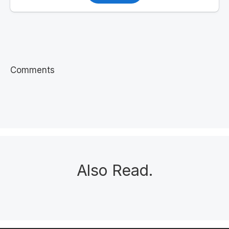
Comments
Also Read
.