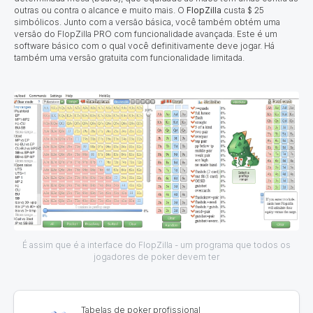
outras ou contra o alcance e muito mais. O
FlopZilla
custa $ 25
simbólicos. Junto com a versão básica, você também obtém uma
versão do FlopZilla PRO com funcionalidade avançada. Este é um
software básico com o qual você definitivamente deve jogar. Há
também uma versão gratuita com funcionalidade limitada.
É assim que é a interface do FlopZilla - um programa que todos os
jogadores de poker devem ter
Tabelas de poker profissional