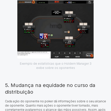
Exemplo de estatísticas que o Holdem Manager 3
exibe sobre os oponentes
5. Mudança na equidade no curso da
distribuição
Cada ação do oponente no poker dá informações sobre o seu alcance
de oponente. Quanto mais ações o oponente tiver tomado, mais
corretamente avaliaremos o alcance das mãos possíveis. Assim, após