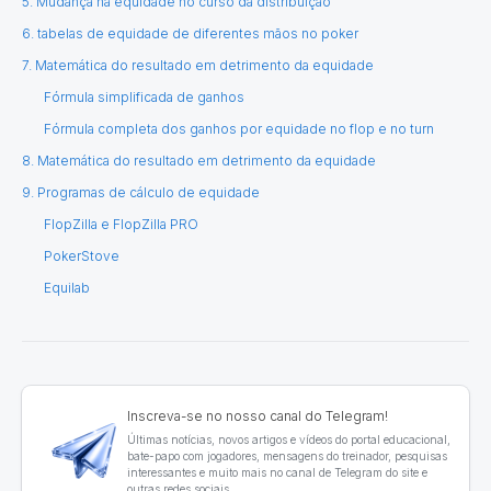
5. Mudança na equidade no curso da distribuição
6. tabelas de equidade de diferentes mãos no poker
7. Matemática do resultado em detrimento da equidade
Fórmula simplificada de ganhos
Fórmula completa dos ganhos por equidade no flop e no turn
8. Matemática do resultado em detrimento da equidade
9. Programas de cálculo de equidade
FlopZilla e FlopZilla PRO
PokerStove
Equilab
Inscreva-se no nosso canal do Telegram!
Últimas notícias, novos artigos e vídeos do portal educacional,
bate-papo com jogadores, mensagens do treinador, pesquisas
interessantes e muito mais no canal de Telegram do site e
outras redes sociais.