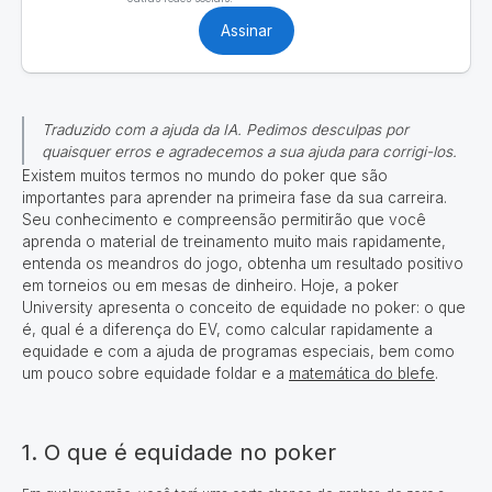
Assinar
Traduzido com a ajuda da IA. Pedimos desculpas por
quaisquer erros e agradecemos a sua ajuda para corrigi-los.
Existem muitos termos no mundo do poker que são
importantes para aprender na primeira fase da sua carreira.
Seu conhecimento e compreensão permitirão que você
aprenda o material de treinamento muito mais rapidamente,
entenda os meandros do jogo, obtenha um resultado positivo
em torneios ou em mesas de dinheiro. Hoje, a poker
University apresenta o conceito de equidade no poker: o que
é, qual é a diferença do EV, como calcular rapidamente a
equidade e com a ajuda de programas especiais, bem como
um pouco sobre equidade foldar e a
matemática do blefe
.
1. O que é equidade no poker