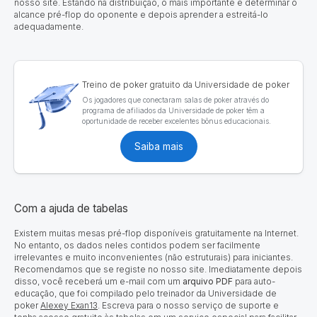
nosso site. Estando na distribuição, o mais importante é determinar o
alcance pré-flop do oponente e depois aprender a estreitá-lo
adequadamente.
Treino de poker gratuito da Universidade de poker
Os jogadores que conectaram salas de poker através do
programa de afiliados da Universidade de poker têm a
oportunidade de receber excelentes bônus educacionais.
Saiba mais
Com a ajuda de tabelas
Existem muitas mesas pré-flop disponíveis gratuitamente na Internet.
No entanto, os dados neles contidos podem ser facilmente
irrelevantes e muito inconvenientes (não estruturais) para iniciantes.
Recomendamos que se registe no nosso site. Imediatamente depois
disso, você receberá um e-mail com um
arquivo PDF
para auto-
educação, que foi compilado pelo treinador da Universidade de
poker
Alexey Exan13
. Escreva para o nosso serviço de suporte e