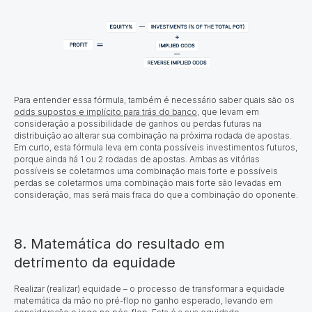
Para entender essa fórmula, também é necessário saber quais são os
odds supostos e implícito para trás do banco
, que levam em
consideração a possibilidade de ganhos ou perdas futuras na
distribuição ao alterar sua combinação na próxima rodada de apostas.
Em curto
, esta fórmula leva em conta possíveis investimentos futuros,
porque ainda há 1 ou 2 rodadas de apostas. Ambas as vitórias
possíveis se coletarmos uma combinação mais forte e possíveis
perdas se coletarmos uma combinação mais forte são levadas em
consideração, mas será mais fraca do que a combinação do oponente.
8. Matemática do resultado em
detrimento da equidade
Realizar (realizar) equidade
– o processo de transformar a equidade
matemática da mão no pré-flop no ganho esperado, levando em