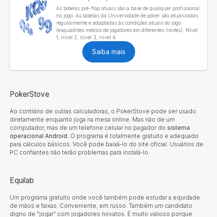
As tabelas pré-flop atuais são a base de qualquer profissional
no jogo. As tabelas da Universidade de poker são atualizadas
regularmente e adaptadas às condições atuais do jogo
(esquadrões médios de jogadores em diferentes limites). Nível
1, nível 2, nível 3, nível 4.
Saiba mais
PokerStove
Ao contrário de outras calculadoras, o PokerStove pode ser usado
diretamente enquanto joga na mesa online. Mas não de um
computador, mas de um telefone celular no pagador do
sistema
operacional Android
. O programa é totalmente gratuito e adequado
para cálculos básicos. Você pode baixá-lo do site oficial. Usuários de
PC confiantes não terão problemas para instalá-lo.
Equilab
Um programa gratuito onde você também pode estudar a equidade
de mãos e faixas. Conveniente, em russo. Também um candidato
digno de "jogar" com jogadores novatos. É muito valioso porque