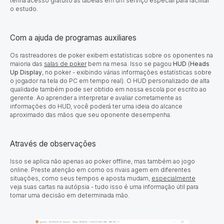
tenha acesso gratuito às tabelas em um serviço especial para facilitar
o estudo.
Com a ajuda de programas auxiliares
Os rastreadores de poker exibem estatísticas sobre os oponentes na
maioria das
salas de poker
bem na mesa. Isso se pagou
HUD
(
Heads
Up Display
, no poker - exibindo várias informações estatísticas sobre
o jogador na tela do PC em tempo real). O
HUD personalizado de alta
qualidade também pode ser obtido em nossa escola por
escrito ao
gerente. Ao aprender a interpretar e avaliar corretamente as
informações do HUD, você poderá ter uma ideia do alcance
aproximado das mãos que seu oponente desempenha.
Através de observações
Isso se aplica não apenas ao poker offline, mas também ao jogo
online. Preste atenção em como os rivais agem em diferentes
situações, como seus tempos e aposta mudam,
especialmente
veja suas cartas na autópsia - tudo isso é uma informação útil para
tomar uma decisão em determinada mão.