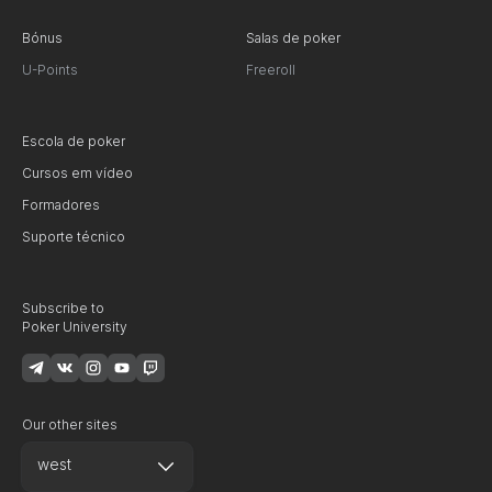
Bónus
Salas de poker
U-Points
Freeroll
Escola de poker
Cursos em vídeo
Formadores
Suporte técnico
Subscribe to
Poker University
Our other sites
west