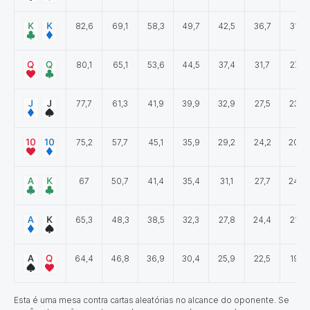
82,6
69,1
58,3
49,7
42,5
36,7
31,9
80,1
65,1
53,6
44,5
37,4
31,7
27,2
77,7
61,3
41,9
39,9
32,9
27,5
23,4
75,2
57,7
45,1
35,9
29,2
24,2
20,4
67
50,7
41,4
35,4
31,1
27,7
24,9
65,3
48,3
38,5
32,3
27,8
24,4
21,6
64,4
46,8
36,9
30,4
25,9
22,5
19,7
Esta é uma mesa contra cartas aleatórias no alcance do oponente. Se