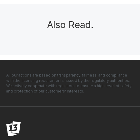
Also Read
.
All our actions are based on transparency, fairness, and compliance
with the licensing requirements issued by the regulatory authorities.
We actively cooperate with regulators to ensure a high level of safety
and protection of our customers' interests.