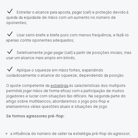
Estreitar o alcance para aposta, pagar (call) e proteção devido à
queda da equidade de mãos com um aumento no número de
oponentes;
Usar semi-blefe e blefe puro com menos frequência, e fazê-lo
apenas contra oponentes adequados;
Seletivamente jogar pagar (call) a partir de posições iniciais, mas
usar um alcance mais amplo em blinds;
Aplique o squeeze em mãos fortes, expandindo
cuidadosamente o alcance do squeeze, dependendo da posição.
O ajuste competente da
estratégia
às características dos multipots
permitirá jogar mãos de forma eficaz com a participação de muitos
jogadores e lucrar com situações tão difíceis. Na segunda parte do
artigo sobre multibancos, abordaremos o jogo pós-flop e
analisaremos várias questões atuais e situações de jogo.
Se formos agressores pré-flop:
a influência do número de caller na estratégia pré-flop do agressor;