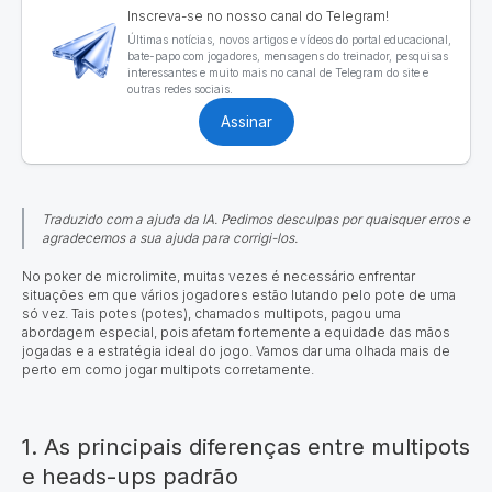
Inscreva-se no nosso canal do Telegram!
Últimas notícias, novos artigos e vídeos do portal educacional,
bate-papo com jogadores, mensagens do treinador, pesquisas
interessantes e muito mais no canal de Telegram do site e
outras redes sociais.
Assinar
Traduzido com a ajuda da IA. Pedimos desculpas por quaisquer erros e
agradecemos a sua ajuda para corrigi-los.
No poker de microlimite, muitas vezes é necessário enfrentar
situações em que vários jogadores estão lutando pelo pote de uma
só vez. Tais potes (potes)
,
chamados multipots, pagou uma
abordagem especial, pois afetam fortemente a equidade das mãos
jogadas e a estratégia ideal do jogo. Vamos dar uma olhada mais de
perto em como jogar multipots corretamente.
1. As principais diferenças entre multipots
e heads-ups padrão