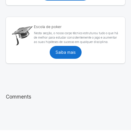
Escola de poker
Nesta secção, o nosso corpo técnico estruturou tudo o que há
de melhor para estudar consistentemente o jogo e aumentar
as suas hipóteses de sucesso em qualquer disciplina.
Saiba mais
Comments