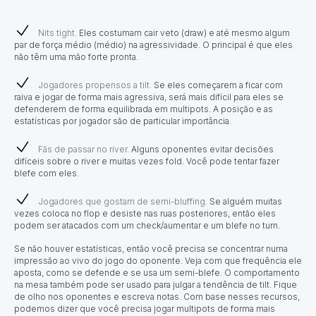
Nits tight.
Eles costumam cair veto (draw) e até mesmo algum
par de força médio (médio) na agressividade. O principal é que eles
não têm uma mão forte pronta.
Jogadores propensos a tilt.
Se eles começarem a ficar com
raiva e jogar de forma mais agressiva, será mais difícil para eles se
defenderem de forma equilibrada em multipots. A posição e as
estatísticas por jogador são de particular importância.
Fãs de passar no river.
Alguns oponentes evitar decisões
difíceis sobre o river e muitas vezes fold. Você pode tentar fazer
blefe com eles.
Jogadores que gostam de semi-bluffing.
Se alguém muitas
vezes coloca no flop e desiste nas ruas posteriores, então eles
podem ser atacados com um check/aumentar e um blefe no turn.
Se não houver estatísticas, então você precisa se concentrar numa
impressão ao vivo do jogo do oponente. Veja com que frequência ele
aposta, como se defende e se usa um semi-blefe. O comportamento
na mesa também pode ser usado para julgar a tendência de tilt. Fique
de olho nos oponentes e escreva notas. Com base nesses recursos,
podemos dizer que você precisa jogar multipots de forma mais