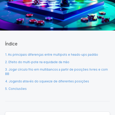
Índice
1. As principais diferenças entre multipots e heads-ups padrão
2. Efeito do multi-pote na equidade da mão
3. Jogar círculo frio em multibancos a partir de posições livres e com
BB
4. Jogando através do squeeze de diferentes posições
5. Conclusões