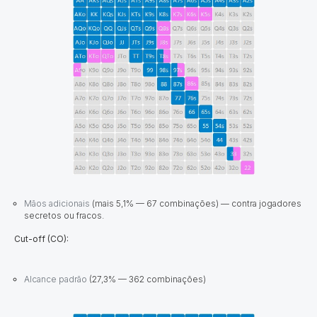
Mãos adicionais
(mais 5,1% — 67 combinações) — contra jogadores
secretos ou fracos.
Cut-off (CO):
Alcance padrão
(27,3% — 362 combinações)