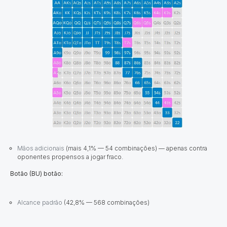
Mãos adicionais
(mais 4,1% — 54 combinações) — apenas contra
oponentes propensos a jogar fraco.
Botão (BU) botão:
Alcance padrão
(42,8% — 568 combinações)