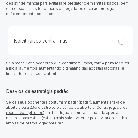
desistir de mancar para evitar rake predatório em limites baixos, bem
como explorar as tendências de jogadores que não protegem
suficientemente os blinds.
Isoleit-raises contra limas
Se a mesa tiver jogadores que costumam limpar, vale a pena recorrer
a
isolar aumentos
,
aumentando o tamanho das apostas (apostas) e
limitando o alcance de abertura.
Desvios da estratégia padrão
Se os seus oponentes costumam pagar (pagar), aumente a taxa de
abertura para 2,5x e estreite o alcance de abertura. Contra
jogadores
recreativos (phishes)
em blinds, abra com tamanhos de aposta
maiores para extrair (extrair) mais valor (valor) e para evitar chamadas
amplas de outros jogadores reg.