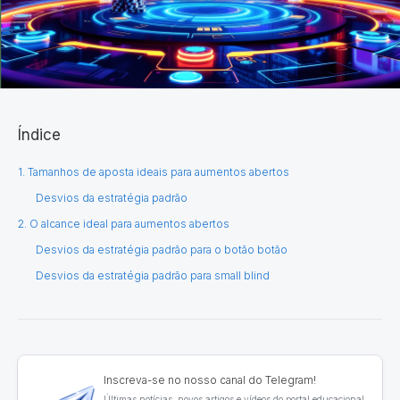
Índice
1. Tamanhos de aposta ideais para aumentos abertos
Desvios da estratégia padrão
2. O alcance ideal para aumentos abertos
Desvios da estratégia padrão para o botão botão
Desvios da estratégia padrão para small blind
Inscreva-se no nosso canal do Telegram!
Últimas notícias, novos artigos e vídeos do portal educacional,