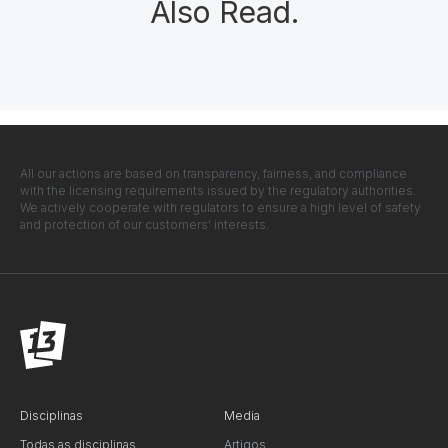
Also Read
.
All our actions are based on transparency, fairness, and compliance
with the licensing requirements issued by the regulatory authorities.
We actively cooperate with regulators to ensure a high level of safety
and protection of our customers' interests.
Disciplinas
Media
Todas as disciplinas
Artigos