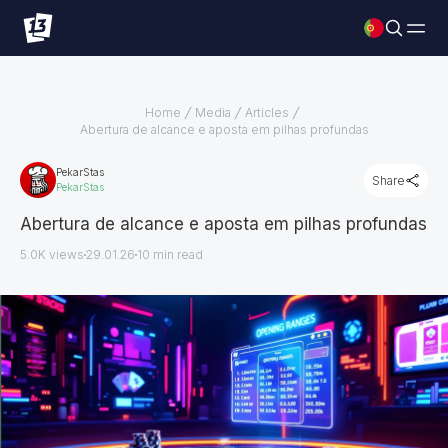
Home
Media
Articles
Abertura de alcance e aposta em pilhas profundas
PekarStas
Share
PekarStas
Abertura de alcance e aposta em pilhas profundas
5.0K views
29.01.26
10
min read