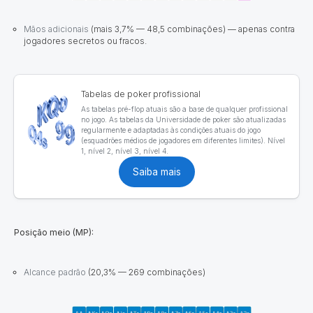
Mãos adicionais
(mais 3,7% — 48,5 combinações) — apenas contra
jogadores secretos ou fracos.
Tabelas de poker profissional
As tabelas pré-flop atuais são a base de qualquer profissional
no jogo. As tabelas da Universidade de poker são atualizadas
regularmente e adaptadas às condições atuais do jogo
(esquadrões médios de jogadores em diferentes limites). Nível
1, nível 2, nível 3, nível 4.
Saiba mais
Posição meio (MP):
Alcance padrão
(20,3% — 269 combinações)