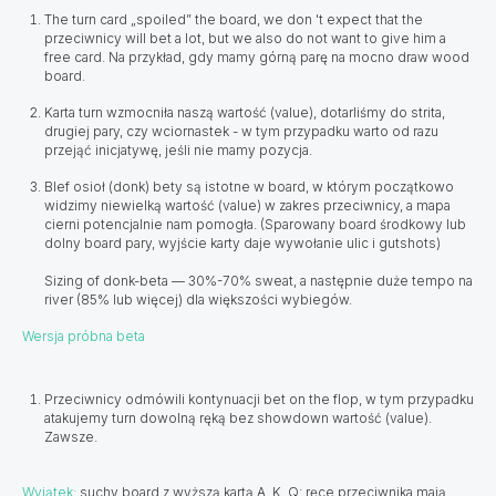
The turn card „spoiled” the board, we don 't expect that the
przeciwnicy will bet a lot, but we also do not want to give him a
free card. Na przykład, gdy mamy górną parę na mocno draw wood
board.
Karta turn wzmocniła naszą wartość (value), dotarliśmy do strita,
drugiej pary, czy wciornastek - w tym przypadku warto od razu
przejąć inicjatywę, jeśli nie mamy pozycja.
Blef osioł (donk) bety są istotne w board, w którym początkowo
widzimy niewielką wartość (value) w zakres przeciwnicy, a mapa
cierni potencjalnie nam pomogła. (Sparowany board środkowy lub
dolny board pary, wyjście karty daje wywołanie ulic i gutshots)
Sizing of donk-beta — 30%-70% sweat, a następnie duże tempo na
river (85% lub więcej) dla większości wybiegów.
Wersja próbna beta
Przeciwnicy odmówili kontynuacji bet on the flop, w tym przypadku
atakujemy turn dowolną ręką bez showdown wartość (value).
Zawsze.
Wyjątek:
suchy board z wyższą kartą A, K, Q; ręce przeciwnika mają