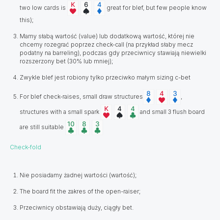
two low cards is
great for blef, but few people know
this);
Mamy słabą wartość (value) lub dodatkową wartość, której nie
chcemy rozegrać poprzez check-call (na przykład słaby mecz
podatny na barreling), podczas gdy przeciwnicy stawiają niewielki
rozszerzony bet (30% lub mniej);
Zwykle blef jest robiony tylko przeciwko małym sizing c-bet
For blef check-raises, small draw structures
,
structures with a small spark
and small 3 flush board
are still suitable
Check-fold
Nie posiadamy żadnej wartości (wartość);
The board fit the zakres of the open-raiser;
Przeciwnicy obstawiają duży, ciągły bet.