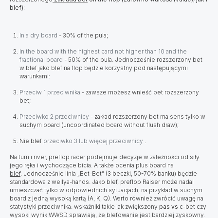
blef):
In a dry board
- 30% of the pula;
In the board with the highest card not higher than 10 and the
fractional board
- 50% of the pula. Jednocześnie rozszerzony bet
w blef jako blef na flop będzie korzystny pod następującymi
warunkami:
Przeciw 1 przeciwnika
- zawsze możesz wnieść bet rozszerzony
bet;
Przeciwko 2 przeciwnicy
- zakład rozszerzony bet ma sens tylko w
suchym board (uncoordinated board without flush draw);
Nie blef
przeciwko 3 lub więcej przeciwnicy
.
​​​​​​Na turn i river, preflop racer podejmuje decyzje w zależności od siły
jego ręka i wychodzące bicia. A także ocenia plus board na
blef
. Jednocześnie linia „Bet-Bet” (3 beczki, 50-70% banku) będzie
standardowa z wellya-hands. Jako blef, preflop Raiser może nadal
umieszczać tylko w odpowiednich sytuacjach, na przykład w suchym
board z jedną wysoką kartą (A, K, Q). Warto również zwrócić uwagę na
statystyki przeciwnika: wskaźniki takie jak zwiększony
pas vs
c-bet czy
wysoki wynik WWSD sprawiają,
że blefowanie jest bardziej zyskowny.