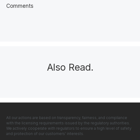
Comments
Also Read
.
All our actions are based on transparency, fairness, and compliance
with the licensing requirements issued by the regulatory authorities.
We actively cooperate with regulators to ensure a high level of safety
and protection of our customers' interests.