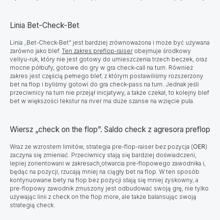
Linia Bet-Check-Bet
Linia
„
Bet-Check-Bet” jest bardziej zrównoważona i może być używana
zarówno jako blef.
Ten zakres preflop-raiser
obejmuje środkowy
vellyu-ruk, który nie jest gotowy do umieszczenia trzech beczek, oraz
mocne półbufy, gotowe do gry w gra check-call na turn. Również
zakres jest częścią pełnego blef, z którym postawiliśmy rozszerzony
bet na flop i byliśmy gotowi do gra check-pass na turn. Jednak jeśli
przeciwnicy na turn nie przejął inicjatywy, a także czekał, to kolejny blef
bet w większości tekstur na river ma duże szanse na wzięcie pula.
Wiersz „check on the flop”. Saldo check z agresora preflop
Wraz ze wzrostem limitów, strategia pre-flop-raiser bez pozycja (
OER
)
zaczyna się zmieniać. Przeciwnicy stają się bardziej doświadczeni,
lepiej zorientowani w zakresach
otwarcia pre-flopowego zawodnika i,
będąc na pozycji, rzucają mniej na ciągły bet na flop. W ten sposób
kontynuowane bety na flop bez pozycji stają się mniej zyskowny, a
pre-flopowy zawodnik zmuszony jest odbudować swoją grę, nie tylko
używając linii z check on the flop more, ale także balansując swoją
strategią check.