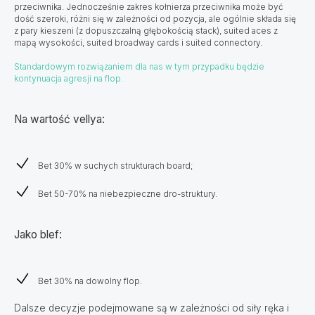
przeciwnika. Jednocześnie zakres kołnierza przeciwnika może być
dość szeroki, różni się w zależności od pozycja, ale ogólnie składa się
z pary kieszeni (z dopuszczalną głębokością stack), suited aces z
mapą wysokości, suited broadway cards i suited connectory.
Standardowym rozwiązaniem dla nas w tym przypadku będzie
kontynuacja agresji na flop.
Na wartość vellya:
Bet 30% w suchych strukturach board;
Bet 50-70% na niebezpieczne dro-struktury.
Jako blef:
Bet 30% na dowolny flop.
Dalsze decyzje podejmowane są w zależności od siły ręka i