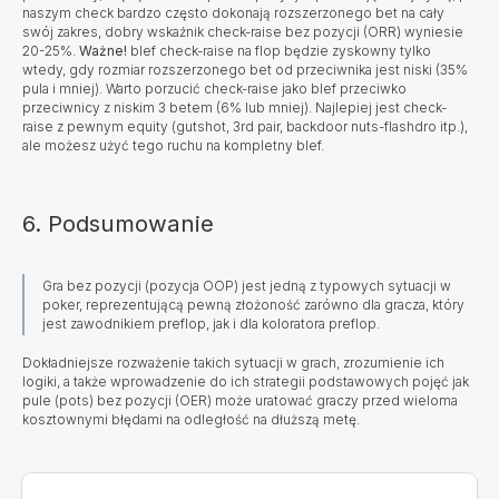
naszym check bardzo często dokonają rozszerzonego bet na cały
swój zakres, dobry wskaźnik check-raise bez pozycji (ORR) wyniesie
20-25%.
Ważne!
blef check-raise na flop będzie zyskowny tylko
wtedy, gdy rozmiar rozszerzonego bet od przeciwnika jest niski (35%
pula i mniej). Warto porzucić check-raise jako blef przeciwko
przeciwnicy z niskim 3 betem (6% lub mniej). Najlepiej jest check-
raise z pewnym equity (gutshot, 3rd pair, backdoor nuts-flashdro itp.),
ale możesz użyć tego ruchu na kompletny blef.
6. Podsumowanie
Gra bez pozycji (pozycja OOP) jest jedną z typowych sytuacji w
poker, reprezentującą pewną złożoność zarówno dla gracza, który
jest zawodnikiem preflop, jak i dla koloratora preflop.
Dokładniejsze rozważenie takich sytuacji w grach, zrozumienie ich
logiki, a także wprowadzenie do ich strategii podstawowych pojęć jak
pule (pots) bez pozycji (OER) może uratować graczy przed wieloma
kosztownymi błędami na odległość na dłuższą metę.