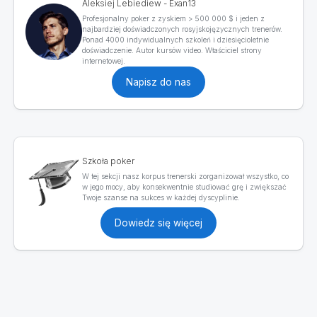
Aleksiej Lebiediew - Exan13
Profesjonalny poker z zyskiem > 500 000 $ i jeden z
najbardziej doświadczonych rosyjskojęzycznych trenerów.
Ponad 4000 indywidualnych szkoleń i dziesięcioletnie
doświadczenie. Autor kursów video. Właściciel strony
internetowej.
Napisz do nas
Szkoła poker
W tej sekcji nasz korpus trenerski zorganizował wszystko, co
w jego mocy, aby konsekwentnie studiować grę i zwiększać
Twoje szanse na sukces w każdej dyscyplinie.
Dowiedz się więcej