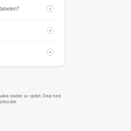
stabelen?
ulike stadier av spillet. Deal med
kerbordet.