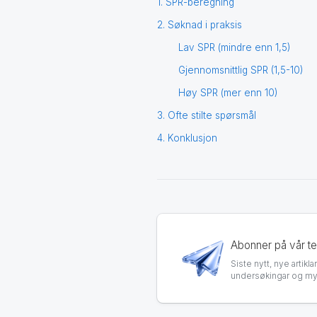
1. SPR-beregning
2. Søknad i praksis
Lav SPR (mindre enn 1,5)
Gjennomsnittlig SPR (1,5-10)
Høy SPR (mer enn 10)
3. Ofte stilte spørsmål
4. Konklusjon
Abonner på vår te
Siste nytt, nye artik
undersøkingar og myk