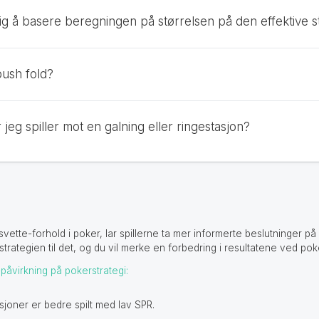
g å basere beregningen på størrelsen på den effektive 
ush fold?
eg spiller mot en galning eller ringestasjon?
vette-forhold i poker, lar spillerne ta mer informerte beslutninger på 
strategien til det, og du vil merke en forbedring i resultatene ved po
påvirkning på pokerstrategi:
joner er bedre spilt med lav SPR.