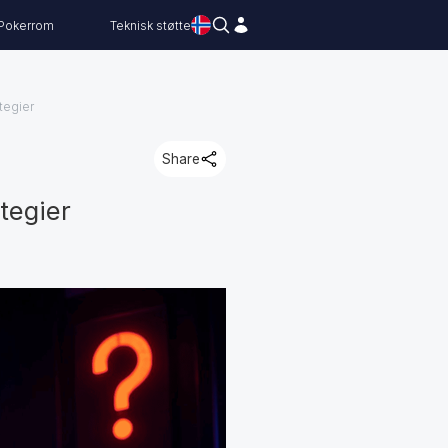
Pokerrom
Teknisk støtte
tegier
Share
tegier