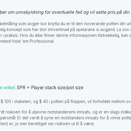
ber om unnskyldning for eventuelle feil og vil sette pris på din h
kkelmåling som avgjer kor knytta du er til den noverande potten din u
 viktig konsept som har stor innverknad på spelarane si avgjerd. La os
i praksis. Hvis du ikke finner denne informasjonen tilstrekkelig, kan
imited Hold 'em Professional.
e enkel:
SPR = Player stack size/pot size
r $ 100 i stabelen, og $ 40 i potten på floppen, vil forholdet mellom s
rdt risikoen for å utjevne motstanderens innsats, og er en slags indi
spørsmål: Er det verdt å syne en motstanders innsats for å vinne pott
n) er, jo mer berettiget ser risikoen ut til å være.