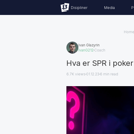
Disipliner
Media
P
Hom
Ivan Glazyrin
IvanG212
Coach
Hva er SPR i poker
6.7K views
01.12.23
6
min read