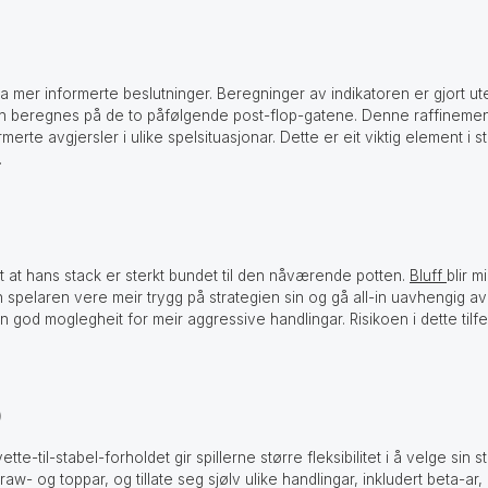
a mer informerte beslutninger. Beregninger av indikatoren er gjort ut
an beregnes på de to påfølgende post-flop-gatene. Denne raffinement
merte avgjersler i ulike spelsituasjonar. Dette er eit viktig element i
.
et at hans stack er sterkt bundet til den nåværende potten.
Bluff
blir m
 spelaren vere meir trygg på strategien sin og gå all-in uavhengig a
n god moglegheit for meir aggressive handlingar. Risikoen i dette tilfelle
)
e-til-stabel-forholdet gir spillerne større fleksibilitet i å velge sin str
raw- og toppar, og tillate seg sjølv ulike handlingar, inkludert beta-ar,