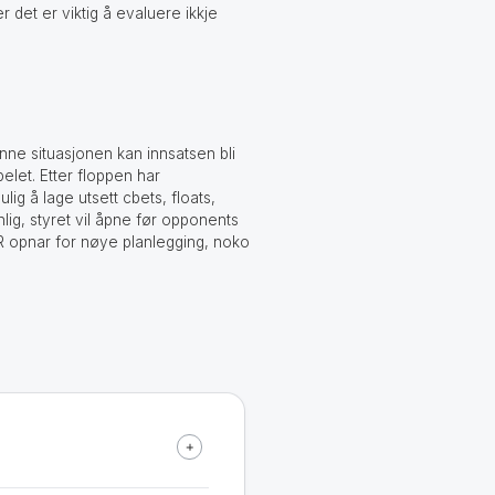
r det er viktig å evaluere ikkje
denne situasjonen kan innsatsen bli
let. Etter floppen har
ig å lage utsett cbets, floats,
lig, styret vil åpne før оpponents
SPR opnar for nøye planlegging, noko