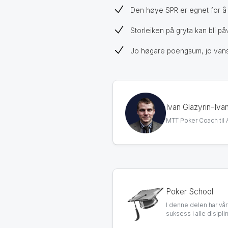
Den høye SPR er egnet for å sp
Storleiken på gryta kan bli p
Jo høgare poengsum, jo vansk
Ivan Glazyrin-Iv
MTT Poker Coach til Ab
Poker School
I denne delen har vår
suksess i alle disipli