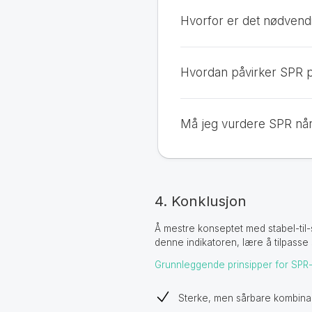
Hvorfor er det nødvendi
Hvordan påvirker SPR p
Må jeg vurdere SPR når j
4. Konklusjon
Å mestre konseptet med stabel-til-s
denne indikatoren, lære å tilpasse 
Grunnleggende prinsipper for SPR-
Sterke, men sårbare kombinas