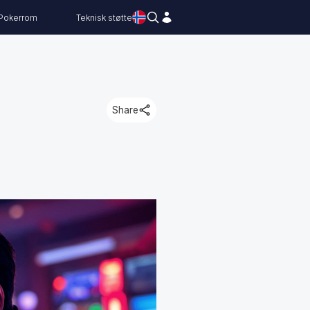
Pokerrom
Teknisk støtte
Share