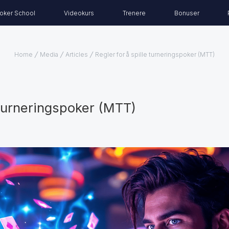
oker School
Videokurs
Trenere
Bonuser
Home
Media
Articles
Regler for å spille turneringspoker (MTT)
e turneringspoker (MTT)