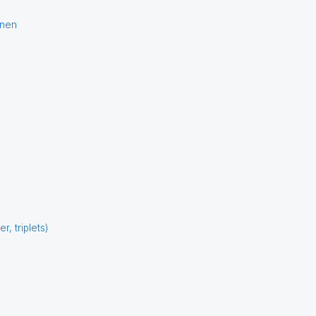
onen
er, triplets)