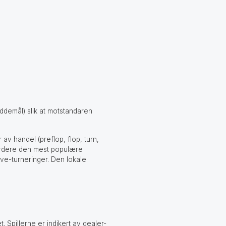
ddemål) slik at motstandaren
 av handel (preflop, flop, turn,
l vurdere den mest populære
ive-turneringer.
Den lokale
t. Spillerne er indikert av dealer-