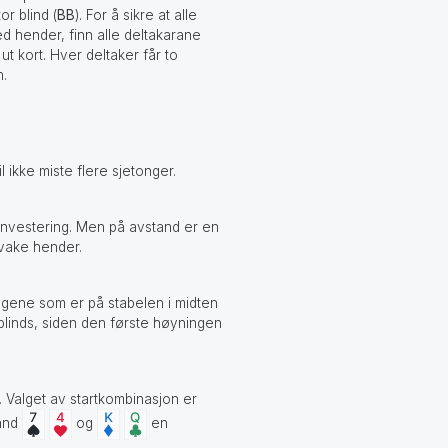
or blind (
BB
). For å sikre at alle
d hender, finn alle deltakarane
ut kort. Hver deltaker får to
n.
 ikke miste flere sjetonger.
 investering. Men på avstand er en
svake hender.
ongene som er på stabelen i midten
 blinds, siden den første høyningen
.
Valget av startkombinasjon
er
hånd
og
en