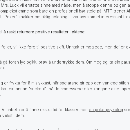
 Mrs. Luck vil erstatte sinne med nåde, men å stoppe denne bølgen a
 komplekst emne som bare en profesjonell bør stole på. MTT-trener Al
 i Poker" snakker om riktig holdning til varians som et interessant tre
il å raskt returnere positive resultater i øktene:
eiler, vil ikke føre til positive skift. Unntak er moglege, men dei er e
 å gå foran lydlogikk, prøv å undertrykke dem. Om mogleg, ta ein pau
ed».
er frykta for å mislykkast, når spelarane gir opp den vanlege stilen 
 kan ein annan "suckout", når lommeessene eller kongane dine taper i
.
Vi anbefaler å finne ekstra tid for klasser med
en pokerpsykolog
som
 vekst i dem.