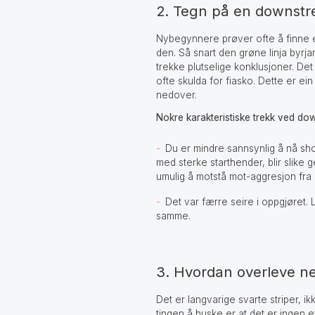
2. Tegn på en downstr
Nybegynnere prøver ofte å finne en 
den. Så snart den grøne linja byrja
trekke plutselige konklusjoner. Det
ofte skulda for fiasko. Dette er ei
nedover.
Nokre karakteristiske trekk ved dow
Du er mindre sannsynlig å nå sh
med sterke starthender, blir slike g
umulig å motstå mot-aggresjon fra
Det var færre seire i oppgjøret.
samme.
3. Hvordan overleve 
Det er langvarige svarte striper, ikk
tingen å huske er at det er ingen e