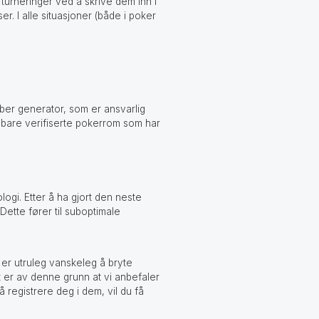
n turneringer ved å skrive dem inn i
r. I alle situasjoner (både i poker
ber generator, som er ansvarlig
 bare verifiserte pokerrom som har
ogi. Etter å ha gjort den neste
. Dette fører til suboptimale
 er utruleg vanskeleg å bryte
et er av denne grunn at vi anbefaler
 å registrere deg i dem, vil du få