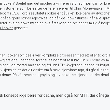
r poker? Spelet gjer det mogleg å vinne ein stor sum pengar for kven
e historiene som bekrefter dette er seieren til Chris Moneymaker i M
boom i USA. Fordi resultatet i poker er påvirket ikke bare av dyktighet
det både gode striper (apstrikes) og dårlige
(
downstrikes), når alle sprett
i detalj hva en downswing er, hva årsakene er, om det er mulig å bek
s i poker
generelt.
mer
i poker som beskriver komplekse prosesser med ett eller to ord.
vgjerslene i hendene fører til eit negativt resultat. Ein slik serie av m
ell og mental balanse og fell inn i Tilt. Avgjerder i handouts byrjar å b
kjensler, er det eit ønske om å raskt gjenvinne tapt, du går til høg
 døme. På vår nettside, i psykologi av poker-seksjonen, er det detal
tisk konsept ikkje berre for cache, men også for MTT, der dårleg