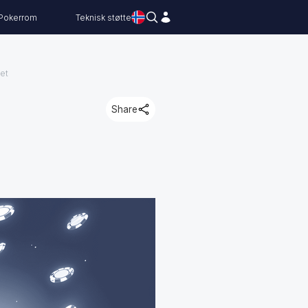
Pokerrom
Teknisk støtte
et
Share