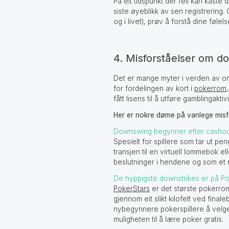
På eit tidspunkt der feil kan kaste 
siste øyeblikk av sen registrering.
og i livet), prøv å forstå dine følel
4. Misforståelser om d
Det er mange myter i verden av on
for fordelingen av kort i
pokerrom
fått lisens til å utføre gamblingakti
Her er nokre døme på vanlege misf
Downswing begynner etter cashou
Spesielt for spillere som tar ut pe
transjen til en virtuell lommebok e
beslutninger i hendene og som et res
De hyppigste downstrikes er på Po
PokerStars
er det største pokerrom
gjennom eit slikt kilofelt ved fina
nybegynnere pokerspillere å velge
muligheten til å lære poker gratis.