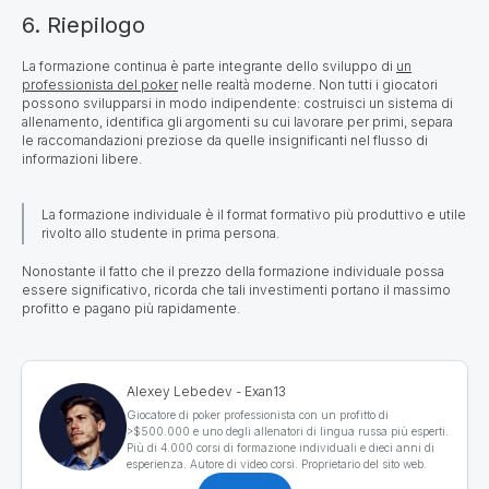
6. Riepilogo
La formazione continua è parte integrante dello sviluppo di
un
professionista del poker
nelle realtà moderne. Non tutti i giocatori
possono svilupparsi in modo indipendente: costruisci un sistema di
allenamento, identifica gli argomenti su cui lavorare per primi, separa
le raccomandazioni preziose da quelle insignificanti nel flusso di
informazioni libere.
La formazione individuale è il format formativo più produttivo e utile
rivolto allo studente in prima persona.
Nonostante il fatto che il prezzo della formazione individuale possa
essere significativo, ricorda che tali investimenti portano il massimo
profitto e pagano più rapidamente.
Alexey Lebedev - Exan13
Giocatore di poker professionista con un profitto di
>$500.000 e uno degli allenatori di lingua russa più esperti.
Più di 4.000 corsi di formazione individuali e dieci anni di
esperienza. Autore di video corsi. Proprietario del sito web.