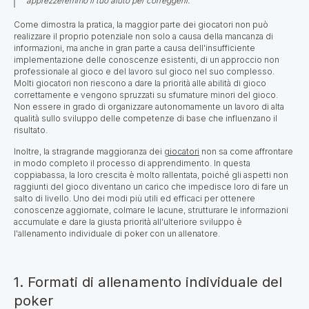
apprezzeremmo il tuo aiuto per correggerli.
Come dimostra la pratica, la maggior parte dei giocatori non può
realizzare il proprio potenziale
non solo a causa della mancanza di
informazioni, ma anche in gran parte a causa dell'insufficiente
implementazione delle conoscenze esistenti, di un approccio non
professionale al gioco e del lavoro sul gioco nel suo complesso.
Molti giocatori non riescono a dare la priorità alle abilità di gioco
correttamente e vengono spruzzati su sfumature minori del gioco.
Non essere in grado di organizzare autonomamente un lavoro di alta
qualità sullo sviluppo delle competenze di base che influenzano il
risultato.
Inoltre, la stragrande maggioranza dei
giocatori
non sa come affrontare
in modo completo il processo di apprendimento. In questa
coppiabassa, la loro crescita è molto rallentata, poiché gli aspetti non
raggiunti del gioco diventano un carico che impedisce loro di fare un
salto di livello. Uno dei modi più utili ed efficaci per ottenere
conoscenze aggiornate, colmare le lacune, strutturare le informazioni
accumulate e dare la giusta priorità all'ulteriore sviluppo è
l'allenamento individuale di poker con un allenatore.
1. Formati di allenamento individuale del
poker