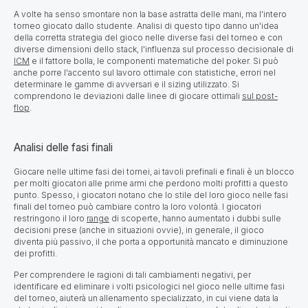
A volte ha senso smontare non la base astratta delle mani, ma l'intero
torneo giocato dallo studente. Analisi di questo tipo danno un'idea
della corretta strategia del gioco nelle diverse fasi del torneo e con
diverse dimensioni dello stack, l'influenza sul processo decisionale di
ICM
e il fattore bolla, le componenti matematiche del poker. Si può
anche porre l'accento sul lavoro ottimale con statistiche, errori nel
determinare le gamme di avversari e il sizing utilizzato. Si
comprendono le deviazioni dalle linee di giocare ottimali
sul post-
flop
.
Analisi delle fasi finali
Giocare nelle ultime fasi dei tornei, ai tavoli prefinali e finali è un blocco
per molti giocatori alle prime armi che perdono molti profitti a questo
punto. Spesso, i giocatori notano che lo stile del loro gioco nelle fasi
finali del torneo può cambiare contro la loro volontà. I giocatori
restringono il loro
range
di scoperte, hanno aumentato i dubbi sulle
decisioni prese (anche in situazioni ovvie), in generale, il gioco
diventa più passivo, il che porta a opportunità mancato e diminuzione
dei profitti.
Per comprendere le ragioni di tali cambiamenti negativi, per
identificare ed eliminare i volti psicologici nel gioco nelle ultime fasi
del torneo, aiuterà un allenamento specializzato, in cui viene data la