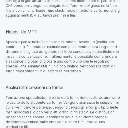
strategia di giocare ai tavoli con un numero incompleto di partecipanti
(3-6 persone), vengono spiegate le differenze del gioco nella fase
finale con un chip-leader, uno stack medio (medio) e corto, nonché gli
aggiustamenti ICM sui tavoli prefinali e finali.
Heads-Up MTT
Spicca la partita nella fase finale del torneo - heads-up (partita uno
contro uno). Essendo un naturale completamento di una lunga strada
da torneo, un gioco del genere richiede conoscenze specifiche e la
massima concentrazione. In allenamento, è possibile comprendere
sia i concetti globali di giocare uno contro uno che le regolazioni
speciali, che saranno utili in un gioco pratico. Vengono analizzati gli
errori degli studenti in questa fase del torneo.
Analisi retrocessioni da tornei
Formazione specialistica
(o parte della formazione) volta ad analizzare
le uscite dello studente dai tornei. Vengono analizzate le situazioni in
cui si verificano le partenze, vengono cercati gli errori più tipici nelle
mani associati al gioco per piatti grandi o "in stack". Le distribuzioni
possono anche essere identificate dove lo studente prende
decisioni avventate, sulle emozioni o sotto l'influenza di una
particolare tilt.