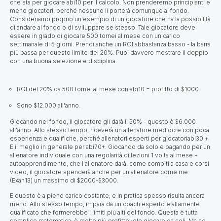
che sta per giocare abi10 per il calcolo. Non prenderemo principianti e
meno giocatori, perché nessuno li porterà comunque al fondo.
Consideriamo proprio un esempio di un giocatore che ha la possibilità
di andare al fondo o di sviluppare se stesso. Tale giocatore deve
essere in grado di giocare 500 tornei al mese con un carico
settimanale di 5 giorni. Prendi anche un ROI abbastanza basso - la barra
più bassa per questo limite del 20%. Puoi davvero mostrare il doppio
con una buona selezione e disciplina.
ROI del 20% da 500 tornei al mese con abi10 = profitto di $1000
Sono $12.000 all'anno.
Giocando nel fondo, il giocatore gli darà il 50% - questo è $6.000
all'anno.
Allo stesso tempo, riceverà un allenatore mediocre con poca
esperienza e qualifiche, perché allenatori esperti per giocatoriabi30 +.
E il meglio in generale per abi70+. Giocando da solo e pagando per un
allenatore individuale con una regolarità di lezioni 1 volta al mese +
autoapprendimento, che l'allenatore darà, come compiti a casa e corsi
video, il giocatore spenderà anche per un allenatore come me
(Exan13) un massimo di $2000-$3000.
E questo è a pieno carico costante, e in pratica spesso risulta ancora
meno. Allo stesso tempo, impara da un coach esperto e altamente
qualificato che formerebbe i limiti più alti del fondo. Questa è tutta
semplice matematica: è molto più profittevole giocare da soli. Ma se