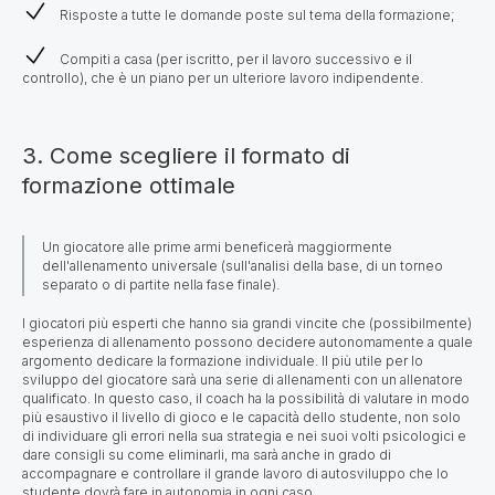
Risposte a tutte le domande poste sul tema della formazione;
Compiti a casa (per iscritto, per il lavoro successivo e il
controllo), che è un piano per un ulteriore lavoro indipendente.
3. Come scegliere il formato di
formazione ottimale
Un giocatore alle prime armi beneficerà maggiormente
dell'allenamento universale (sull'analisi della base, di un torneo
separato o di partite nella fase finale).
I giocatori più esperti che hanno sia grandi vincite che (possibilmente)
esperienza di allenamento possono decidere autonomamente a quale
argomento dedicare la formazione individuale. Il più utile per lo
sviluppo del giocatore sarà una serie di allenamenti con un allenatore
qualificato.
In questo caso, il coach ha la possibilità di valutare in modo
più esaustivo il livello di gioco e le capacità dello studente,
non solo
di individuare gli errori nella sua strategia e nei suoi volti psicologici e
dare consigli su come eliminarli, ma sarà anche in grado di
accompagnare e controllare il grande lavoro di autosviluppo che lo
studente dovrà fare in autonomia in ogni caso.