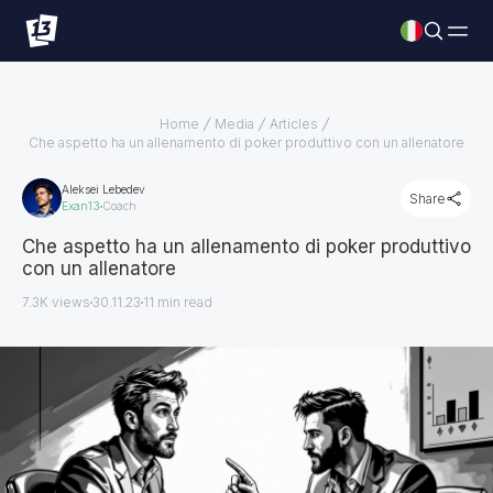
Home
Media
Articles
Che aspetto ha un allenamento di poker produttivo con un allenatore
Aleksei Lebedev
Share
Exan13
Coach
Che aspetto ha un allenamento di poker produttivo
con un allenatore
7.3K views
30.11.23
11
min read