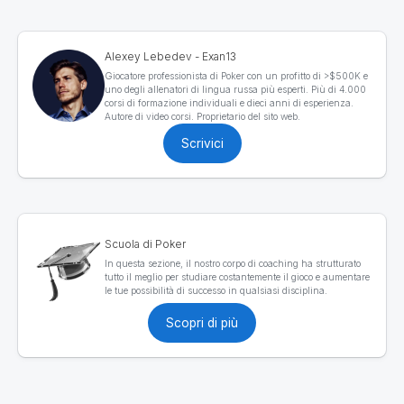
Alexey Lebedev - Exan13
Giocatore professionista di Poker con un profitto di >$500K e
uno degli allenatori di lingua russa più esperti. Più di 4.000
corsi di formazione individuali e dieci anni di esperienza.
Autore di video corsi. Proprietario del sito web.
Scrivici
Scuola di Poker
In questa sezione, il nostro corpo di coaching ha strutturato
tutto il meglio per studiare costantemente il gioco e aumentare
le tue possibilità di successo in qualsiasi disciplina.
Scopri di più