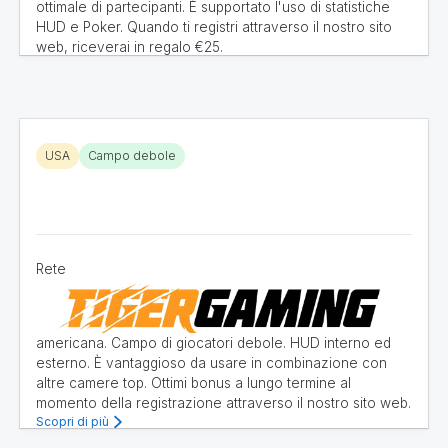
ottimale di partecipanti. È supportato l'uso di statistiche
HUD e Poker. Quando ti registri attraverso il nostro sito
web, riceverai in regalo €25.
Scopri di più
USA
Campo debole
Rete
americana. Campo di giocatori debole. HUD interno ed
esterno. È vantaggioso da usare in combinazione con
altre camere top. Ottimi bonus a lungo termine al
momento della registrazione attraverso il nostro sito web.
Scopri di più