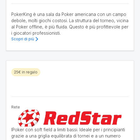
PokerKing è una sala da Poker americana con un campo
debole, molti giochi costosi. La struttura del torneo, vicina
al Poker offline, è più fluida. Questo è più profittevole per
i giocatori professionisti.
Scopri di più
25€ in regalo
Rete
IPoker con soft field a limiti bassi. Ideale per i principianti
grazie a una griglia equilibrata di tornei e a un numero