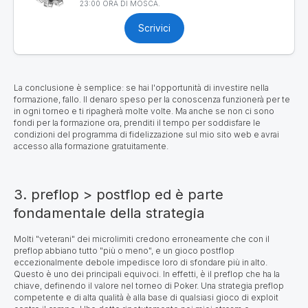
23:00 ORA DI MOSCA.
Scrivici
La conclusione è semplice: se hai l'opportunità di investire nella
formazione, fallo. Il denaro speso per la conoscenza funzionerà per te
in ogni torneo e ti ripagherà molte volte. Ma anche se non ci sono
fondi per la formazione ora, prenditi il tempo per soddisfare le
condizioni del programma di fidelizzazione sul mio sito web e avrai
accesso alla formazione gratuitamente.
3. preflop > postflop ed è parte
fondamentale della strategia
Molti "veterani" dei microlimiti credono erroneamente che con il
preflop abbiano tutto "più o meno", e un gioco postflop
eccezionalmente debole impedisce loro di sfondare più in alto.
Questo è uno dei principali equivoci. In effetti, è il preflop che ha la
chiave, definendo il valore nel torneo di Poker. Una strategia preflop
competente e di alta qualità è alla base di qualsiasi gioco di exploit