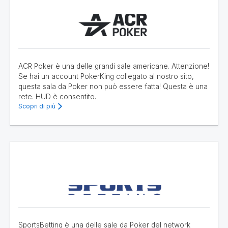
ACR Poker è una delle grandi sale americane. Attenzione!
Se hai un account PokerKing collegato al nostro sito,
questa sala da Poker non può essere fatta! Questa è una
rete. HUD è consentito.
Scopri di più
SportsBetting è una delle sale da Poker del network