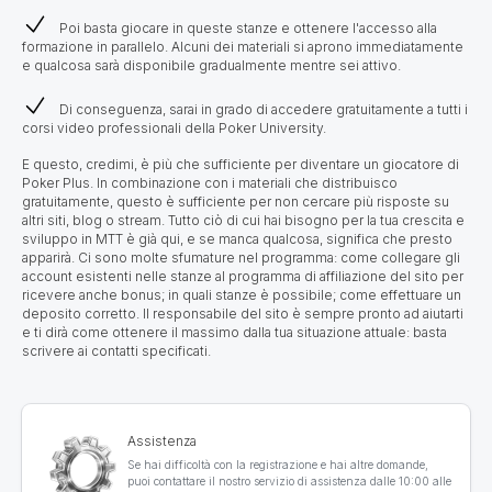
Poi basta giocare in queste stanze e ottenere l'accesso alla
formazione in parallelo. Alcuni dei materiali si aprono immediatamente
e qualcosa sarà disponibile gradualmente mentre sei attivo.
Di conseguenza, sarai in grado di accedere gratuitamente a tutti i
corsi video professionali della Poker University.
E questo, credimi, è più che sufficiente per diventare un giocatore di
Poker Plus. In combinazione con i materiali che distribuisco
gratuitamente, questo è sufficiente per non cercare più risposte su
altri siti, blog o stream. Tutto ciò di cui hai bisogno per la tua crescita e
sviluppo in MTT è già qui, e se manca qualcosa, significa che presto
apparirà. Ci sono molte sfumature nel programma: come collegare gli
account esistenti nelle stanze al programma di affiliazione del sito per
ricevere anche bonus; in quali stanze è possibile; come effettuare un
deposito corretto. Il responsabile del sito è sempre pronto ad aiutarti
e ti dirà come ottenere il massimo dalla tua situazione attuale: basta
scrivere ai contatti specificati.
Assistenza
Se hai difficoltà con la registrazione e hai altre domande,
puoi contattare il nostro servizio di assistenza dalle 10:00 alle