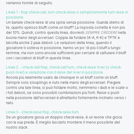
verranno fornite di seguito.
Linea 1 - flop check-call, turn check-raise o semplicemente turn raise in
posizione
Un banale check-raise di una spina senza posizione. Guarda dietro di
te, quanto spesso bluffi come un bluff? La risposta corretta è non più
del 10%. Quindi, contro questa linea, dovresti
SEMPRE CREDERE
nella
buona mano degli avversari. Coppia da foldare (A-A, K-K) e TPTK e
talvolta anche 2 paia deboli. Le variazioni della linea, quando il
giocatore ti solleva in posizione, hanno un po 'di più il bluff a lungo
termine, ma non sono ancora sufficienti per cercare di catturare il bluff
con i cacciatori di bluff in questa linea.
Linea 2 - check-call flop, check-call turn, check-raise river (o check-
push river) e variazione con il raise del river in posizione.
Ancora più raramente usato da chiunque in un bluff come un bluff.
Sempre solo slouplings e nuts nella mano degli avversari. Piegare
contro una tale linea, si può foldare molto, nemmeno i dadi e le scale o
i full deboli, se sono possibili combinazioni più forti. Raise o push
nella posizione dall'avversari è altrettanto fortemente inclinato verso i
nats.
Linea 3 - check-raise flop, check-raise turn.
Se un giocatore gioca un doppio check-raise, è un leone che gioca
con la sua preda. È meglio lasciarlo mordere il meno possibile del
nostro stack.