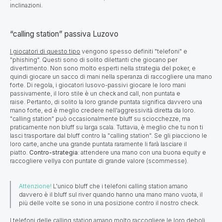
inclinazioni.
“calling station” passiva Luzovo
I giocatori di questo tipo
vengono spesso definiti "telefoni" e
"phishing". Questi sono di solito dilettanti che giocano per
divertimento. Non sono molto esperti nella strategia del poker, e
quindi giocare un sacco di mani nella speranza di raccogliere una mano
forte. Di regola, i giocatori lusovo-passivi giocare le loro mani
passivamente, il loro stile è un check and call, non puntata e
raise. Pertanto, di solito la loro grande puntata significa davvero una
mano forte, ed è meglio credere nell'aggressività diretta da loro.
"calling station" può occasionalmente bluff su sciocchezze, ma
praticamente non bluff su larga scala. Tuttavia, è meglio che tu non ti
lasci trasportare dal bluff contro la "calling station". Se gli piacciono le
loro carte, anche una grande puntata raramente li farà lasciare il
piatto.
Contro-strategia
: attendere una mano con una buona equity e
raccogliere vellya con puntate di grande valore (scommesse).
Attenzione!
L'unico bluff che i telefoni calling station amano
davvero è il bluff sul river quando hanno una mano mano vuota, il
più delle volte se sono in una posizione contro il nostro check.
I telefoni delle calling station amano molto raccogliere le loro deboli