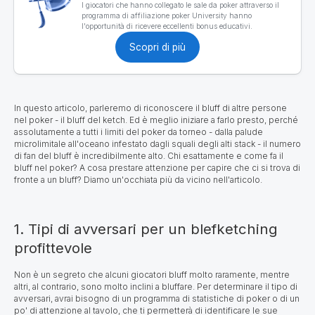
I giocatori che hanno collegato le sale da poker attraverso il
programma di affiliazione poker University hanno
l'opportunità di ricevere eccellenti bonus educativi.
Scopri di più
In questo articolo, parleremo di riconoscere il bluff di altre persone
nel poker - il bluff del ketch. Ed è meglio iniziare a farlo presto, perché
assolutamente a tutti i limiti del poker da torneo - dalla palude
microlimitale all'oceano infestato dagli squali degli alti stack - il numero
di fan del bluff è incredibilmente alto. Chi esattamente e come fa il
bluff nel poker? A cosa prestare attenzione per capire che ci si trova di
fronte a un bluff? Diamo un'occhiata più da vicino nell'articolo.
1. Tipi di avversari per un blefketching
profittevole
Non è un segreto che alcuni giocatori bluff molto raramente, mentre
altri, al contrario, sono molto inclini a bluffare. Per determinare il tipo di
avversari, avrai bisogno di un programma di statistiche di poker o di un
po' di attenzione al tavolo, che ti permetterà di identificare le sue