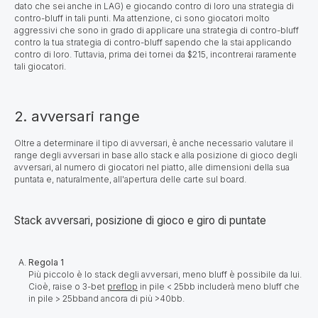
dato che sei anche in LAG) e giocando contro di loro una strategia di
contro-bluff in tali punti. Ma attenzione, ci sono giocatori molto
aggressivi che sono in grado di applicare una strategia di contro-bluff
contro la tua strategia di contro-bluff sapendo che la stai applicando
contro di loro. Tuttavia, prima dei tornei da $215,
incontrerai raramente
tali giocatori.
2. avversari range
Oltre a determinare il tipo di avversari, è anche necessario valutare il
range degli avversari in base allo stack e alla posizione di gioco degli
avversari, al numero di giocatori nel piatto, alle dimensioni della sua
puntata e, naturalmente, all'apertura delle carte sul board.
Stack avversari, posizione di gioco e giro di puntate
Regola 1
Più piccolo è lo stack degli avversari, meno bluff è possibile da lui.
Cioè, raise o 3-bet
preflop
in pile < 25bb includerà meno bluff che
in pile > 25bband ancora di più >40bb.