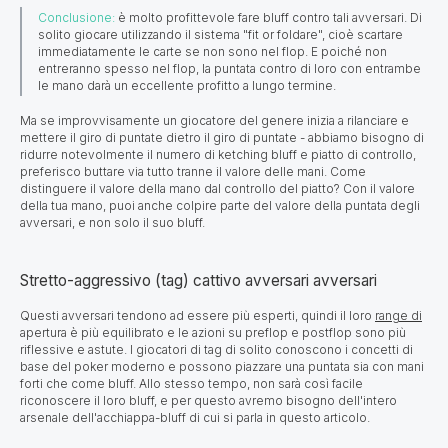
Conclusione:
è molto profittevole fare bluff contro tali avversari. Di
solito giocare utilizzando il sistema "fit or foldare", cioè scartare
immediatamente le carte se non sono nel flop. E poiché non
entreranno spesso nel flop, la puntata contro di loro con entrambe
le mano darà un eccellente profitto a lungo termine.
Ma se improvvisamente un giocatore del genere inizia a rilanciare e
mettere il giro di puntate dietro il giro di puntate - abbiamo bisogno di
ridurre notevolmente il numero di ketching bluff e piatto di controllo,
preferisco buttare via tutto tranne il valore delle mani. Come
distinguere il valore della mano dal controllo del piatto? Con il valore
della tua mano, puoi anche colpire parte del valore della puntata degli
avversari, e non solo il suo bluff.
Stretto-aggressivo (tag) cattivo avversari avversari
Questi avversari tendono ad essere più esperti, quindi il loro
range di
apertura è più equilibrato e le azioni su preflop e postflop sono più
riflessive e astute. I giocatori di tag di solito conoscono i concetti di
base del poker moderno e possono piazzare una puntata sia con mani
forti che come bluff. Allo stesso tempo, non sarà così facile
riconoscere il loro bluff, e per questo avremo bisogno dell'intero
arsenale dell'acchiappa-bluff di cui si parla in questo articolo.