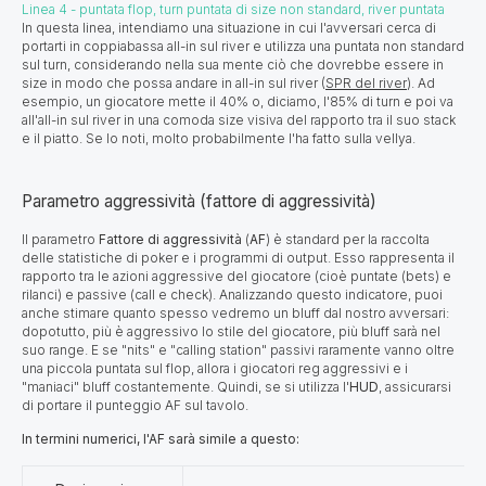
Linea 4 - puntata flop, turn puntata di size non standard, river puntata
In questa linea, intendiamo una situazione in cui l'avversari cerca di
portarti in coppiabassa all-in sul river e utilizza una puntata non standard
sul turn, considerando nella sua mente ciò che dovrebbe essere in
size in modo che possa andare in all-in sul river (
SPR del river
). Ad
esempio, un giocatore mette il 40% o, diciamo, l'85% di turn e poi va
all'all-in sul river in una comoda size visiva del rapporto tra il suo stack
e il piatto. Se lo noti, molto probabilmente l'ha fatto sulla vellya. ​​​
Parametro aggressività (fattore di aggressività)
Il parametro
Fattore di aggressività
(
AF
) è standard per la raccolta
delle statistiche di poker e i programmi di output. Esso rappresenta il
rapporto tra le azioni aggressive del giocatore (cioè puntate (bets) e
rilanci) e passive (call e check). Analizzando questo indicatore, puoi
anche stimare quanto spesso vedremo un bluff dal nostro avversari:
dopotutto, più è aggressivo lo stile del giocatore, più bluff sarà nel
suo range. E se "nits" e "calling station" passivi raramente vanno oltre
una piccola puntata sul flop, allora i giocatori reg aggressivi e i
"maniaci" bluff costantemente. Quindi, se si utilizza l'
HUD
, assicurarsi
di portare il punteggio AF sul tavolo.
In termini numerici, l'AF sarà simile a questo: