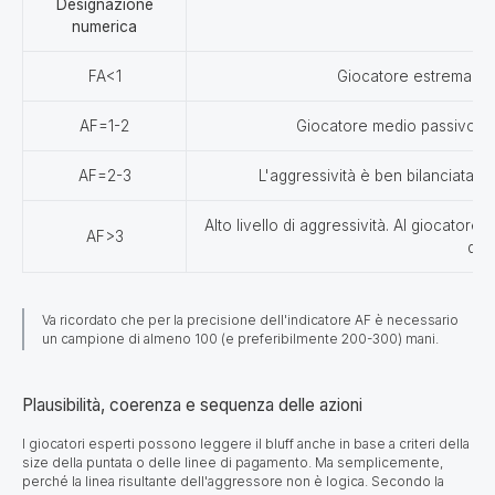
Designazione
numerica
FA<1
Giocatore estremament
AF=1-2
Giocatore medio passivo. Pos
AF=2-3
L'aggressività è ben bilanciata. Il
Alto livello di aggressività. Al giocator
AF>3
dov
Va ricordato che per la precisione dell'indicatore AF è necessario
un campione di almeno 100 (e preferibilmente 200-300) mani.
Plausibilità, coerenza e sequenza delle azioni
I giocatori esperti possono leggere il bluff anche in base a criteri della
size della puntata o delle linee di pagamento. Ma semplicemente,
perché la linea risultante dell'aggressore non è logica. Secondo la