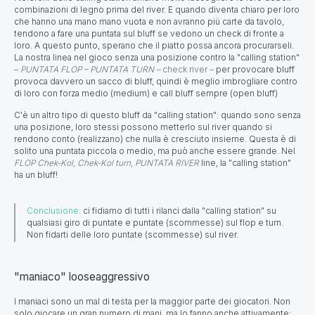
combinazioni di legno prima del river. E quando diventa chiaro per loro
che hanno una mano mano vuota e non avranno più carte da tavolo,
tendono a fare una puntata sul bluff se vedono un check di fronte a
loro. A questo punto, sperano che il piatto possa ancora procurarseli.
La nostra linea nel gioco senza una posizione contro la "calling station"
–
PUNTATA FLOP – PUNTATA TURN –
check river –
per provocare bluff
provoca davvero un sacco di bluff, quindi è meglio imbrogliare contro
di loro con forza medio (medium) e call bluff sempre (open bluff)
C'è un altro tipo di questo bluff da "calling station": quando sono senza
una posizione, loro stessi possono metterlo sul river quando si
rendono conto (realizzano) che nulla è cresciuto insieme. Questa è di
solito una puntata piccola o medio, ma può anche essere grande. Nel
FLOP Chek-Kol, Chek-Kol turn, PUNTATA RIVER
line, la "calling station"
ha un bluff!
Conclusione:
ci fidiamo di tutti i rilanci dalla "calling station" su
qualsiasi giro di puntate e puntate (scommesse) sul flop e turn.
Non fidarti delle loro puntate (scommesse) sul river.
"maniaco" looseaggressivo
I maniaci sono un mal di testa per la maggior parte dei giocatori. Non
solo giocare un gran numero di mani, ma lo fanno anche attivamente: