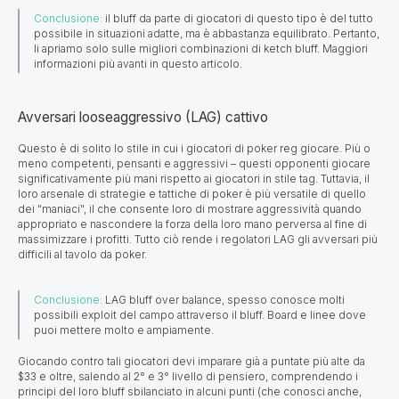
Conclusione:
il bluff da parte di giocatori di questo tipo è del tutto
possibile in situazioni adatte, ma è abbastanza equilibrato. Pertanto,
li apriamo solo sulle migliori combinazioni di ketch bluff. Maggiori
informazioni più avanti in questo articolo.
Avversari looseaggressivo (LAG) cattivo
Questo è di solito lo stile in cui i giocatori di poker reg giocare. Più o
meno competenti, pensanti e aggressivi – questi оpponenti giocare
significativamente più mani rispetto ai giocatori in stile tag. Tuttavia, il
loro arsenale di strategie e tattiche di poker è più versatile di quello
dei "maniaci", il che consente loro di mostrare aggressività quando
appropriato e nascondere la forza della loro mano perversa al fine di
massimizzare i profitti. Tutto ciò rende i regolatori LAG gli avversari più
difficili al tavolo da poker.
Conclusione:
LAG bluff over balance, spesso conosce molti
possibili exploit del campo attraverso il bluff. Board e linee dove
puoi mettere molto e ampiamente.
Giocando contro tali giocatori devi imparare già a puntate più alte da
$33 e oltre, salendo al 2° e 3° livello di pensiero, comprendendo i
principi del loro bluff sbilanciato in alcuni punti (che conosci anche,