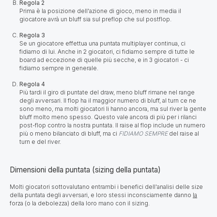
Regola 2
Prima è la posizione dell'azione di gioco, meno in media il
giocatore avrà un bluff sia sul preflop che sul postflop.
Regola 3
Se un giocatore effettua una puntata multiplayer continua, ci
fidiamo di lui. Anche in 2 giocatori, ci fidiamo sempre di tutte le
board ad eccezione di quelle più secche, e in 3 giocatori - ci
fidiamo sempre in generale.
Regola 4
Più tardi il giro di puntate del draw, meno bluff rimane nel range
degli avversari. Il flop ha il maggior numero di bluff, al turn ce ne
sono meno, ma molti giocatori li hanno ancora, ma sul river la gente
bluff molto meno spesso. Questo vale ancora di più per i rilanci
post-flop contro la nostra puntata. Il raise al flop include un numero
più o meno bilanciato di bluff, ma ci
FIDIAMO SEMPRE
del raise al
turn e del river.
Dimensioni della puntata (sizing della puntata)
Molti giocatori sottovalutano entrambi i benefici dell'analisi delle size
della puntata degli avversari, e loro stessi inconsciamente danno
la
forza (o la debolezza) della loro mano con il sizing.