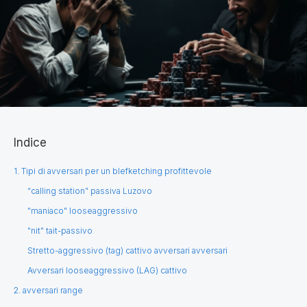
Indice
1. Tipi di avversari per un blefketching profittevole
“calling station” passiva Luzovo
"maniaco" looseaggressivo
"nit" tait-passivo
Stretto-aggressivo (tag) cattivo avversari avversari
Avversari looseaggressivo (LAG) cattivo
2. avversari range