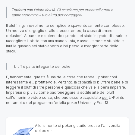
Tradotto con l'aiuto dell'IA. Ci scusiamo per eventuali errori e
apprezzeremmo il tuo aiuto per correggerli.
Il bluff
.
Ingannevolmente semplice e spaventosamente complesso.
Un motivo di orgoglio e, allo stesso tempo, la causa di amare
delusioni. Attraente e splendido quando sei stato in grado di alzarlo e
raccogliere il piatto con una mano vuota, e assolutamente stupido e
inutile quando sei stato aperto e hai perso la maggior parte dello
stack.
Il bluff è parte integrante del poker.
E, francamente, questa è una delle cose che rende il poker così
interessante e... profittevole. Pertanto, la capacità di bluffare bene e di
leggere il bluff di altre persone è qualcosa che vale la pena imparare.
Imparerai di più su come padroneggiare la sottile arte del bluff
dall'omonimo video corso, che può essere acquistato
per
U-Points
nell'ambito del programma fedeltà poker University Exan13
Allenamento di poker gratuito presso l'Università
del poker