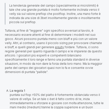
La tendenza generale del campo (specialmente ai microlimiti) è
tale che una grande puntata è molto fortemente inclinata verso il
velly sia sul valore preflop che postflop. Inoltre, una mano forte è
indicata da una size di 3bet insolitamente grande o insolitamente
piccola sul preflop.
Tuttavia, al fine di "leggere" ogni specifico avversari al tavolo, è
necessario essere attenti al fine di determinare i modelli nel suo
gioco. Alcuni possono puntata meno con bluff e più con un valore
velly. Altri, al contrario, usano il piccolo sizing per provocare chiamate
e bluff, e quelli grandi per generare
equity
foldare. Tuttavia, ci sono
regole generali per quanto riguarda il campo e le imparerai da questo
articolo. I giocatori più esperti e competenti bilanciano
specificamente il loro range e fanno una puntata standard in diverse
situazioni, in modo da non dare la forza della loro mano. Ma la maggior
parte del campo dei giocatori quasi non lo fa e consente ovvie
dimensioni di puntata "pallide".
La regola 1
puntata sul flop >50% del piatto è fortemente sbilanciata verso il
valore di vellya. Se un tale c-bet è fatto contro di te, inizia
immediatamente a sforzare e giocare con molta attenzione, tutte le
mani medio (medium) tranne la coppia superiore e un buon