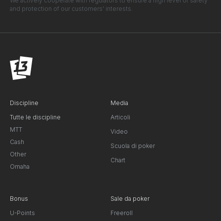
We actively cooperate with regulators to ensure a high level of safety
and protection of our customers' interests.
Discipline
Media
Tutte le discipline
Articoli
MTT
Video
Cash
Scuola di poker
Other
Chart
Omaha
Bonus
Sale da poker
U-Points
Freeroll