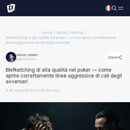
Home
Media
Articles
Blefketching di alta qualità nel poker — come aprire correttamente
linee aggressive di call degli avversari
Aleksei Lebedev
Share
Exan13
Coach
Blefketching di alta qualità nel poker — come
aprire correttamente linee aggressive di call degli
avversari
9.3K views
26.04.23
18
min read