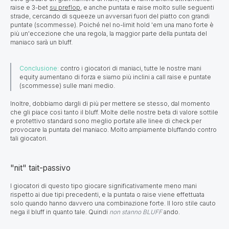
raise e 3-bet
su preflop
, e anche puntata e raise molto sulle seguenti
strade, cercando di squeeze un avversari fuori del piatto con grandi
puntate (scommesse). Poiché nel no-limit hold 'em una mano forte è
più un'eccezione che una regola, la maggior parte della puntata del
maniaco sarà un bluff.
Conclusione:
contro i giocatori di maniaci, tutte le nostre mani
equity aumentano di forza e siamo più inclini a call raise e puntate
(scommesse) sulle mani medio.
Inoltre, dobbiamo dargli di più per mettere se stesso, dal momento
che gli piace così tanto il bluff. Molte delle nostre beta di valore sottile
e protettivo standard sono meglio portate alle linee di check per
provocare la puntata del maniaco. Molto ampiamente bluffando contro
tali giocatori.
"nit" tait-passivo
I giocatori di questo tipo giocare significativamente meno mani
rispetto ai due tipi precedenti, e la puntata o raise viene effettuata
solo quando hanno davvero una combinazione forte. Il loro stile cauto
nega il bluff in quanto tale. Quindi
non stanno BLUFF
ando.