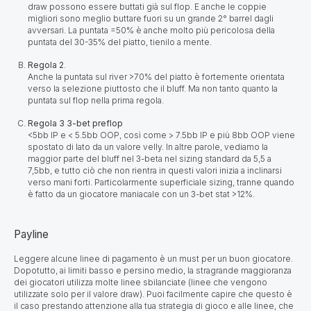
draw possono essere buttati già sul flop. E anche le coppie
migliori sono meglio buttare fuori su un grande 2° barrel dagli
avversari. La puntata =50% è anche molto più pericolosa della
puntata del 30-35% del piatto, tienilo a mente.
Regola 2
.
Anche la puntata sul river >70% del piatto è fortemente orientata
verso la selezione piuttosto che il bluff. Ma non tanto quanto la
puntata sul flop nella prima regola.
Regola 3 3-bet preflop
<5bb IP e < 5.5bb OOP, così come > 7.5bb IP e più 8bb OOP viene
spostato di lato da un valore velly. In altre parole, vediamo la
maggior parte del bluff nel 3-beta nel sizing standard da 5,5 a
7,5bb, e tutto ciò che non rientra in questi valori inizia a inclinarsi
verso mani forti. Particolarmente superficiale sizing, tranne quando
è fatto da un giocatore maniacale con un 3-bet stat >12%.
Payline
Leggere alcune linee di pagamento è un must per un buon giocatore.
Dopotutto, ai limiti basso e persino medio, la stragrande maggioranza
dei giocatori utilizza molte linee sbilanciate (linee che vengono
utilizzate solo per il valore draw). Puoi facilmente capire che questo è
il caso prestando attenzione alla tua strategia di gioco e alle linee, che