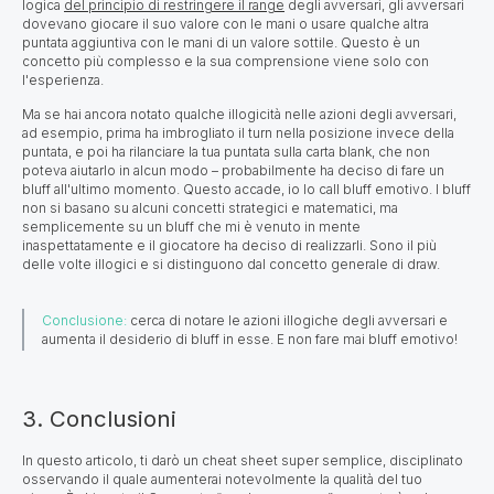
logica
del principio di restringere il range
degli avversari, gli avversari
dovevano giocare il suo valore con le mani o usare qualche altra
puntata aggiuntiva con le mani di un valore sottile. Questo è un
concetto più complesso e la sua comprensione viene solo con
l'esperienza.
Ma se hai ancora notato qualche illogicità nelle azioni degli avversari,
ad esempio, prima ha imbrogliato il turn nella posizione invece della
puntata, e poi ha rilanciare la tua puntata sulla carta blank, che non
poteva aiutarlo in alcun modo – probabilmente ha deciso di fare un
bluff all'ultimo momento. Questo accade, io lo call bluff emotivo. I bluff
non si basano su alcuni concetti strategici e matematici, ma
semplicemente su un bluff che mi è venuto in mente
inaspettatamente e il giocatore ha deciso di realizzarli. Sono il più
delle volte illogici e si distinguono dal concetto generale di draw.
Conclusione:
cerca di notare le azioni illogiche degli avversari e
aumenta il desiderio di bluff in esse. E non fare mai bluff emotivo!
3. Conclusioni
In questo articolo, ti darò un cheat sheet super semplice, disciplinato
osservando il quale aumenterai notevolmente la qualità del tuo