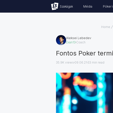
Szakágak
Média
Póker 
Home
Aleksei Lebedev
Exan13
Coach
Fontos Poker termi
35.9K views
09.06.21
33
min read