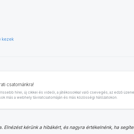
) kezek
rati csatornánkra!
gfrissebb hírei, új cikkei és videói, a játékosokkal való csevegés, az edző üzen
ok más a webhely táviratcsatornáján és más közösségi hálózatokon.
a. Elnézést kérünk a hibákért, és nagyra értékelnénk, ha segíten