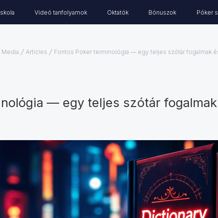
iskola
Videó tanfolyamok
Oktatók
Bónuszok
Póker 
Media
Articles
Fontos Poker terminológia — egy teljes szótár fogalmak é
nológia — egy teljes szótár fogalmak