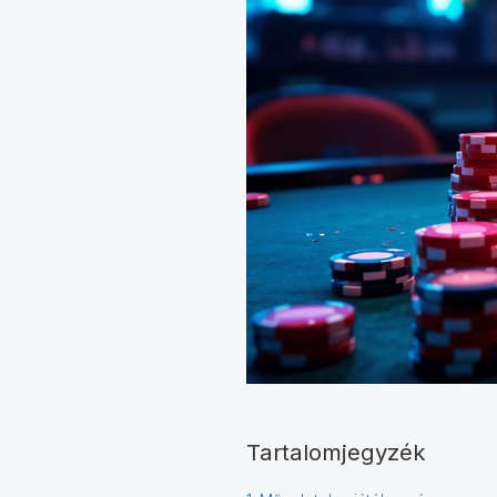
Tartalomjegyzék