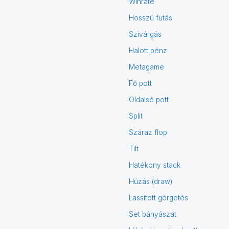
Winrate
Hosszú futás
Szivárgás
Halott pénz
Metagame
Fő pott
Oldalsó pott
Split
Száraz flop
Tilt
Hatékony stack
Húzás (draw)
Lassított görgetés
Set bányászat