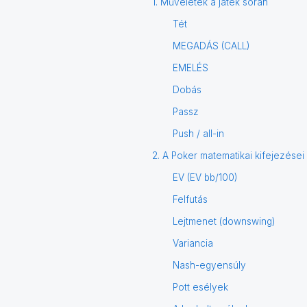
1. Műveletek a játék során
Tét
MEGADÁS (CALL)
EMELÉS
Dobás
Passz
Push / all-in
2. A Poker matematikai kifejezései
EV (EV bb/100)
Felfutás
Lejtmenet (downswing)
Variancia
Nash-egyensúly
Pott esélyek