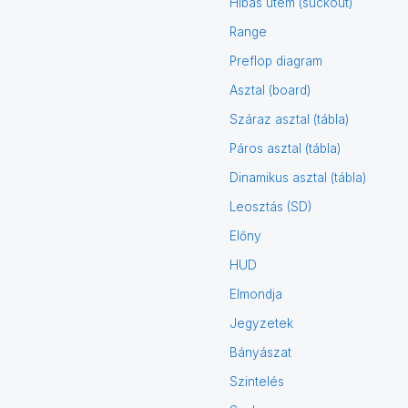
Hibás ütem (suckout)
Range
Preflop diagram
Asztal (board)
Száraz asztal (tábla)
Páros asztal (tábla)
Dinamikus asztal (tábla)
Leosztás (SD)
Előny
HUD
Elmondja
Jegyzetek
Bányászat
Szintelés