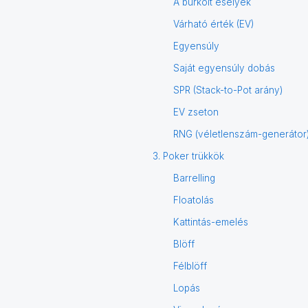
A burkolt esélyek
Várható érték (EV)
Egyensúly
Saját egyensúly dobás
SPR (Stack-to-Pot arány)
EV zseton
RNG (véletlenszám-generátor
3. Poker trükkök
Barrelling
Floatolás
Kattintás-emelés
Blöff
Félblöff
Lopás