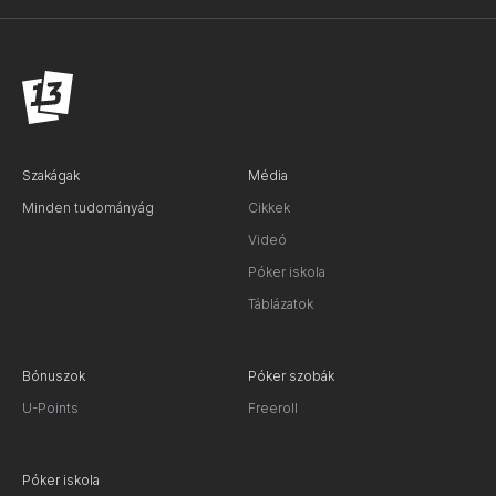
Szakágak
Média
Minden tudományág
Cikkek
Videó
Póker iskola
Táblázatok
Bónuszok
Póker szobák
U-Points
Freeroll
Póker iskola