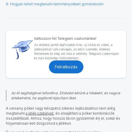
6. Hogyan lehet megtanulni tartományokban gondolkodni
Iratkozzon fel Telegram csatornánkra!
Az oktatási portál legfrissebb hírei, új cikkei és videói, a
játékosokkal való csevegés, az edző üzenetei, érdekes
felmérések és még sok más a webhely Telegram csatornáján
és más közösségi hálózatokban.
Feliratkozás
Az AI segítségével lefordítva. Elnézést kérünk a hibákért, és nagyra
értékelnénk, ha segítenél kijavítani őket.
A verseny póker vagy készpénz sikeres lejátszásához nem elég
megtanulni
a játék szabályait
, és elsajátítani a póker kombinációk
összeállítását. Ahhoz, hogy hosszú távon győzelmet érj el, sokat és
folyamatosan kell dolgoznod a játékon.