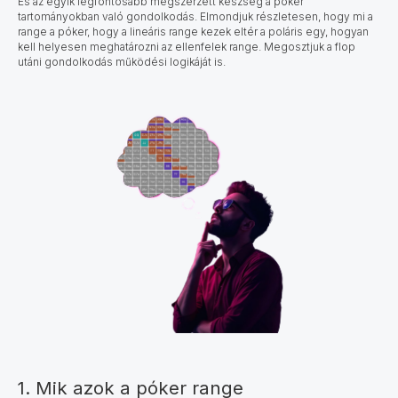
És az egyik legfontosabb megszerzett készség
a póker
tartományokban való gondolkodás. Elmondjuk részletesen, hogy mi a
range a póker, hogy a lineáris range kezek eltér a poláris egy, hogyan
kell helyesen meghatározni az ellenfelek range. Megosztjuk a flop
utáni gondolkodás működési logikáját is.
1. Mik azok a póker range