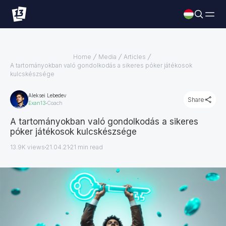
Home
Media
Articles
A tartományokban való gondolkodás a sikeres póker játékosok
kulcskészsége
Aleksei Lebedev
Share
Exan13
Coach
A tartományokban való gondolkodás a sikeres
póker játékosok kulcskészsége
13.9K views
21.04.21
21
min read