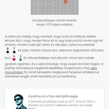
Hozzávetőleges nyitott emelés
range UTG teljes asztalnál
A mátrix azt mutatja, hogy amellett, hogy ászok és királyok, akikkel
készen állsz, hogy menjen fel az all-in, egy korai pozíció révén egy tét
emelés, minden zseb pár hetes és idősebb, suited összekötők
és jobb, minden mester ász, valamint a legerősebb offsuited
ász (
és mások általában nem játszott, mivel nem tudnak
gyűjteni egyenes, és a valószínűsége, hogy alulpár dominál magas). A
preflop tartományok megfelelő kialakítása megkönnyíti a
flop
utáni
műveleteket
.
És minél hamarabb megtanulod helyesen értékelni az
ellenfelek rangját, annál hamarabb jön az eredmény.
A preflop és a flop utáni játék alapjai
A tanfolyam jól alkalmas mind az MTT, mind az SNG, a
készpénz és a SpinGO játékosok számára. Erős alapot
teremt.