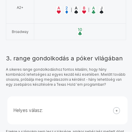
A2+
|
|
Broadway
3. range gondolkodás a póker világában
A sikeres range gondolkodáshoz fontos kitalálni, hogy hány
kombináció lehetséges az egyes kezdő kéz esetében. Mielőtt tovább
olvasna, próbálja meg megválaszolni a kérdést - hány lehetőség van
egy zsebpáros készítésére a Texas Hold 'em programban?
Helyes válasz:
Ezekre a számokra nem lesz szüksége, amikor nehéz kéz mellett dönt,