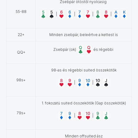
Zsebpár ötöstől nyolcasig
55-88
|
|
|
|
22+
Minden zsebpár, beleértve a kettest is
Zsebpár (ok)
és régebbi
QQ+
98-as és régebbi suited összekötők
98s+
|
|
1. fokozatú suited összekötők (Gap összekötők)
79s+
|
|
Minden offsuited ász