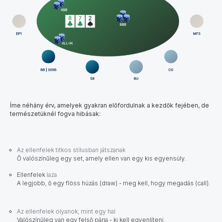
Íme néhány érv, amelyek gyakran előfordulnak a kezdők fejében, de
természetüknél fogva hibásak:
Az ellenfelek titkos stílusban játszanak
Ő valószínűleg egy set, amely ellen van egy kis egyensúly.
Ellenfelek
laza
A legjobb, ő egy flöss húzás (draw) - meg kell, hogy megadás (call).
Az ellenfelek olyanok, mint egy hal
Valószínűleg van egy felső párja - ki kell egyenlíteni.