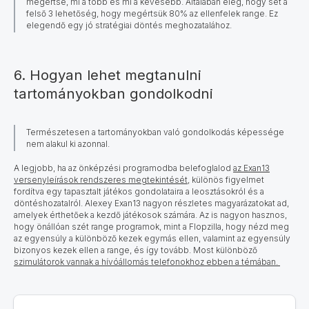
megértse, mi a több és mi a kevesebb. Általában elég, hogy set a
felső 3 lehetőség, hogy megértsük 80% az ellenfelek range. Ez
elegendő egy jó stratégiai döntés meghozatalához.
6. Hogyan lehet megtanulni
tartományokban gondolkodni
Természetesen a tartományokban való gondolkodás képessége
nem alakul ki azonnal.
A legjobb, ha az önképzési programodba belefoglalod
az Exan13
versenyleírások rendszeres megtekintését,
különös figyelmet
fordítva egy tapasztalt játékos gondolataira a leosztásokról és a
döntéshozatalról. Alexey Exan13 nagyon részletes magyarázatokat ad,
amelyek érthetőek a kezdő játékosok számára. Az is nagyon hasznos,
hogy önállóan szét range programok, mint a Flopzilla, hogy nézd meg
az egyensúly a különböző kezek egymás ellen, valamint az egyensúly
bizonyos kezek ellen a range, és így tovább. Most különböző
szimulátorok vannak a hívóállomás telefonokhoz ebben a témában.