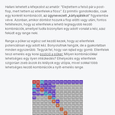
Hallani lehetett a kifejezést az amatőr: "Elejtettem a felső pár a post-
flop, mert tettem az ellenfelek a flöss". Ez primitív gondolkodás, csak
egy konkrét kombinációt,
az úgynevezett „kártyajátékot
” figyelembe
véve. Azonban, amikor döntést hozunk a flop előtti vagy utáni, fontos
feltételezni, hogy az ellenfelek a lehető legnagyobb kezdő
kombinációk, amellyel tudta bizonyítani egy adott vonalat a kéz, azaz
feküdt egy range neki.
Range a póker
az egész set kezdő kezek, hogy az ellenfelek
potenciálisan egy adott kéz. Bonyolultnak hangzik, de a gyakorlatban
minden egyszerűbb. Tegyük fel, hogy van rajtad egy gomb. Ellenfelek
teszi emelés egy korai
pozíció a póker.
Milyen kombinációkkal
lehetséges egy ilyen intézkedés? Elhelyezés egy ellenfelek
szigorúan zseb ászok és királyok egy utópia, mivel sokkal több
lehetséges kezdő kombinációk a nyílt-emelés range.