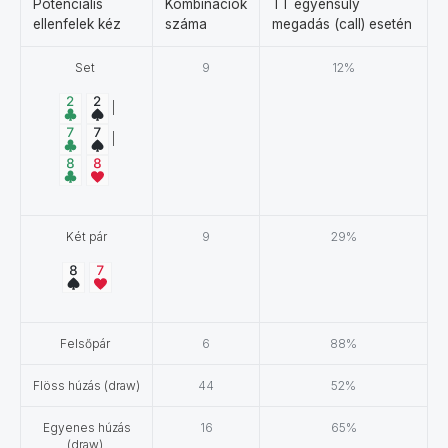
Potenciális
Kombinációk
TT egyensúly
ellenfelek kéz
száma
megadás (call) esetén
Set
9
12%
|
|
Két pár
9
29%
Felsőpár
6
88%
Flöss húzás (draw)
44
52%
Egyenes húzás
16
65%
(draw)