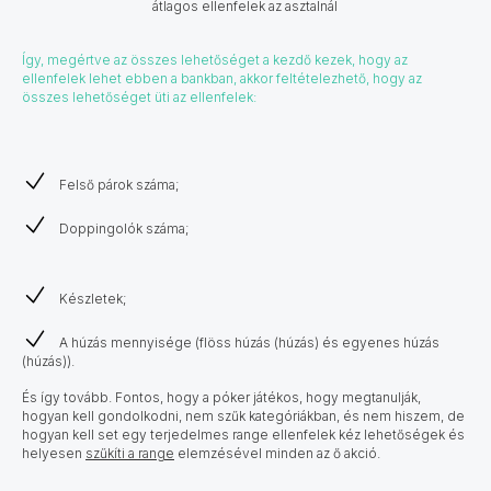
átlagos ellenfelek az asztalnál
Így, megértve az összes lehetőséget a kezdő kezek, hogy az
ellenfelek lehet ebben a bankban, akkor feltételezhető, hogy az
összes lehetőséget üti az ellenfelek:
Felső párok száma;
Doppingolók száma;
Készletek;
A húzás mennyisége (flöss húzás (húzás) és egyenes húzás
(húzás)).
​​​​​És így tovább. Fontos, hogy a póker játékos, hogy megtanulják,
hogyan kell gondolkodni, nem szűk kategóriákban, és nem hiszem, de
hogyan kell set egy terjedelmes range ellenfelek kéz lehetőségek és
helyesen
szűkíti a range
elemzésével minden az ő akció.