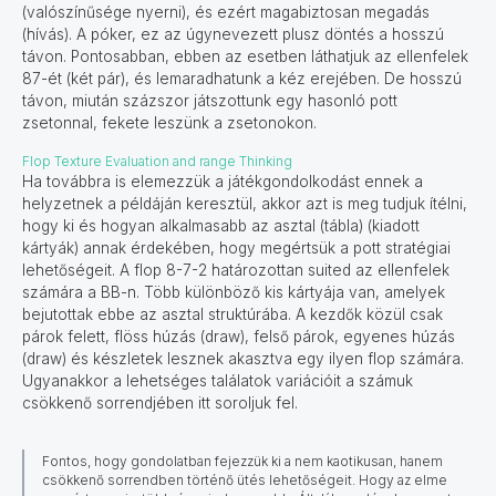
(valószínűsége nyerni), és ezért magabiztosan megadás
(hívás). A póker, ez az úgynevezett plusz döntés a hosszú
távon. Pontosabban, ebben az esetben láthatjuk az ellenfelek
87-ét (két pár), és lemaradhatunk a kéz erejében. De hosszú
távon, miután százszor játszottunk egy hasonló pott
zsetonnal, fekete leszünk a zsetonokon.
Flop Texture Evaluation and range Thinking
Ha továbbra is elemezzük a játékgondolkodást ennek a
helyzetnek a példáján keresztül, akkor azt is meg tudjuk ítélni,
hogy ki és hogyan alkalmasabb az asztal (tábla) (kiadott
kártyák) annak érdekében, hogy megértsük a pott stratégiai
lehetőségeit. A flop 8-7-2 határozottan suited az ellenfelek
számára a BB-n. Több különböző kis kártyája van, amelyek
bejutottak ebbe az asztal struktúrába. A kezdők közül csak
párok felett, flöss húzás (draw), felső párok, egyenes húzás
(draw) és készletek lesznek akasztva egy ilyen flop számára.
Ugyanakkor a lehetséges találatok variációit a számuk
csökkenő sorrendjében itt soroljuk fel.
Fontos, hogy gondolatban fejezzük ki a nem kaotikusan, hanem
csökkenő sorrendben történő ütés lehetőségeit. Hogy az elme