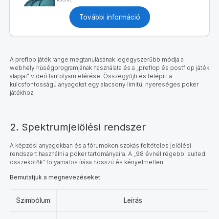
További információ
A preflop játék range megtanulásának legegyszerűbb módja a
webhely hűségprogramjának használata és a „preflop és postflop játék
alapjai” videó tanfolyam elérése. Összegyűjti és felépíti a
kulcsfontosságú anyagokat egy alacsony limitű, nyereséges póker
játékhoz.
2. Spektrumjelölési rendszer
A képzési anyagokban és a fórumokon szokás feltételes jelölési
rendszert használni a póker tartományaira. A „98 évnél régebbi suited
összekötők” folyamatos írása hosszú és kényelmetlen.
Bemutatjuk a megnevezéseket:
Szimbólum
Leírás