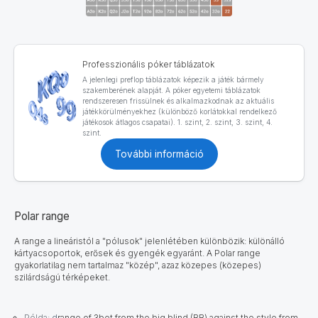
Professzionális póker táblázatok
A jelenlegi preflop táblázatok képezik a játék bármely
szakemberének alapját. A póker egyetemi táblázatok
rendszeresen frissülnek és alkalmazkodnak az aktuális
játékkörülményekhez (különböző korlátokkal rendelkező
játékosok átlagos csapatai). 1. szint, 2. szint, 3. szint, 4.
szint.
További információ
Polar range
A range a lineáristól a "pólusok" jelenlétében különbözik: különálló
kártyacsoportok, erősek és gyengék egyaránt. A Polar range
gyakorlatilag nem tartalmaz "közép", azaz közepes (közepes)
szilárdságú térképeket.
Példa:
d
range of 3bet from the big blind (BB) against the style from