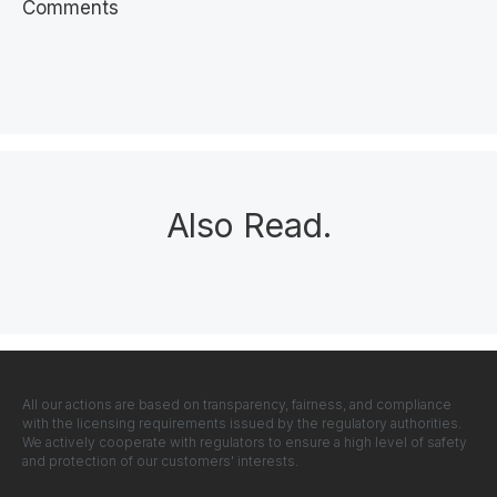
Comments
Also Read
.
All our actions are based on transparency, fairness, and compliance
with the licensing requirements issued by the regulatory authorities.
We actively cooperate with regulators to ensure a high level of safety
and protection of our customers' interests.