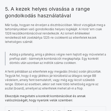
5. A kezek helyes olvasása a range
gondolkodás használatával
Már tudja, hogyan ne érveljen a disztribúcióban. Most vizsgáljuk meg a
tartományokban való gondolkodás helyes logikáját. A Hold 'em csak
1326 kezdőkombinációval rendelkezik. Az ismert értékekkel
rendelkező két zsebkártya 1225-re csökkenti az ellenfelek kezek
lehetséges számát.
Addig a pillanatig, amíg a játékos végre nem hajtott egy műveletet a
preflop alatt - bármelyik kombinációt megkaphatja. Egy konkrét
döntés után azonban az indítók száma csökken.
A fenti példában az ellenfelek egy megadás (hívás) során játszottak.
Tegyük fel, hogy ő egy játékos jár körülbelül az átlagos range BB
védelem, amely fent bemutatott, vagy még egy kicsit szűkebb
range. Ebben az esetben, akkor set neki több lehetőség egyre az
asztal (board), amellyel az ellenfelek mehet all-in a flop.
Elkezdjük megvitatni a konkrét kombinációkat és annak
valószínűségét, hogy nyerünk velük szemben: