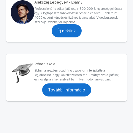
Alekszej Lebegyev - Exan13
Professzionális póker játékos, > 500 000 $ nyereséggel és az
egyik legtapasztaltabb oroszul beszélő edzővel. Több mint
4000 egyéni képzés és tízéves tapasztalat. Videokurzusok
szerzője. Webhelytulajdonos.
Írj nekünk
Póker iskola
Ebben a részben coaching csapatunk felépítette a
legjobbakat, hogy következetesen tanulmányozza a játékot,
és növelje a siker esélyeit bármilyen tudományágban.
További információ