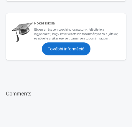
Póker iskola
Ebben a részben coaching csapatunk felépítette a
legjobbakat, hogy következetesen tanulmányozza a játékot,
és növelje a siker esélyeit bármilyen tudományágban.
További információ
Comments