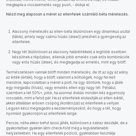
megkapta a visszaemelés vagy push, - dobja el.
Nézd meg alaposan a méret az ellenfelek számláló béta méretezés
.
Alacsony méretezés az ellen-béta (különösen egy dinamikus asztal
(tábla), amely nagy számú húzás (draw)) jelezheti a gyengeség az
ellenfelek.
Nagy tét (különösen az alacsony határértékek) a legtöbb esetben
készülnek a tépőzáras, ellenük jobb emelés csak erős kombinációk
vagy erős húzás (draw), és megtagadja az emelés, mint egy blöff.
Természetesen vannak blöff minden méretezés
,
de itt az ügy az arány
az érték (érték), hogy a blöff, valamint a költségek, hogy fel kell
merülnie, kapcsolatban a méret a pott, ha úgy döntünk, hogy a játék
egy megadás (hívás), vagy emelés ellen egy nagy tét. Például,
szemben a tét 50%+, jobb, ha azonnal dobás minden kéz egyensúly
rosszabb, mint a felső pár. Ha az ellenfelek elutasítják az ellen-bétát,
akkor általában erősen csöpög (korlátozza) az ellenfelek a vellyán.
Legyen kész megragadni a kezdeményezést, és hogy a tét, hogy
nyomást gyakoroljon az ellenfelek range.
Persze, néha akkor befut lassú játék, különösen a száraz deszkák, de a
gyakorlatban gyakran látni check-fold még a legváratlanabb
helyzetekben. Ha egy ellenfelek pozíció, gyakrabban használja