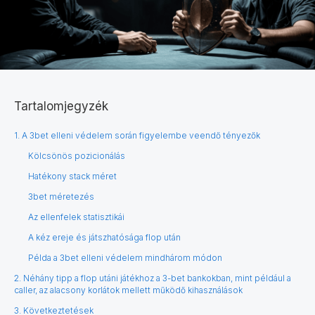
Tartalomjegyzék
1. A 3bet elleni védelem során figyelembe veendő tényezők
Kölcsönös pozicionálás
Hatékony stack méret
3bet méretezés
Az ellenfelek statisztikái
A kéz ereje és játszhatósága flop után
Példa a 3bet elleni védelem mindhárom módon
2. Néhány tipp a flop utáni játékhoz a 3-bet bankokban, mint például a
caller, az alacsony korlátok mellett működő kihasználások
3. Következtetések