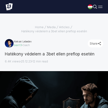
Home
Media
Articles
Hatékony védelem a 3bet ellen preflop esetén
Aleksei Lebedev
Share
Exan13
Coach
Hatékony védelem a 3bet ellen preflop esetén
6.4K views
25.12.23
12
min read