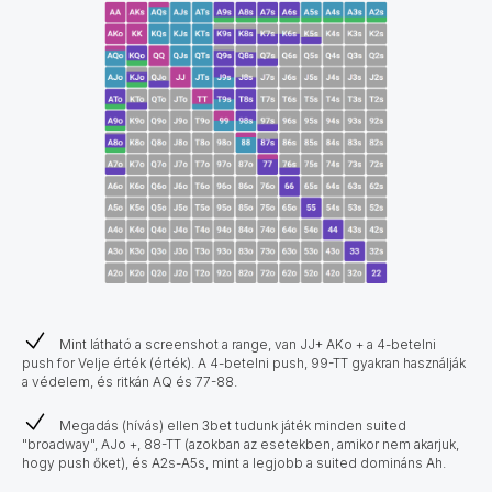
Mint látható a screenshot a range, van JJ+ AKo + a 4-betelni
push for Velje érték (érték). A 4-betelni push, 99-TT gyakran használják
a védelem, és ritkán AQ és 77-88.
Megadás (hívás) ellen 3bet tudunk játék minden suited
"broadway", AJo +, 88-TT (azokban az esetekben, amikor nem akarjuk,
hogy push őket), és A2s-A5s, mint a legjobb a suited domináns Ah.