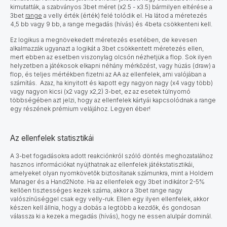
kimutatták, a szabványos 3bet méret (x2.5 - x3.5) bármilyen eltérése a
3bet
range
a velly érték (érték) felé tolódik el. Ha látod a méretezés
4,5 bb vagy 9 bb, a range megadás (hívás) és 4beta csökkenteni kell.
Ez logikus a megnövekedett méretezés esetében, de kevesen
alkalmazzák ugyanazt a logikát a 3bet csökkentett méretezés ellen,
mert ebben az esetben viszonylag olcsón nézhetjük a flop. Sok ilyen
helyzetben a játékosok elkapni néhány mérkőzést, vagy húzás (draw) a
flop, és teljes mértékben fizetni az AA az ellenfelek, ami valójában a
számítás. Azaz, ha kinyitott és kapott egy nagyon nagy (x4 vagy több)
vagy nagyon kicsi (x2 vagy x2,2) 3-bet, ez az esetek túlnyomó
többségében azt jelzi, hogy az ellenfelek kártyái kapcsolódnak a range
egy részének prémium velájához. Legyen éber!
Az ellenfelek statisztikái
A 3-bet fogadásokra adott reakciónkról szóló döntés meghozatalához
hasznos információkat nyújthatnak az ellenfelek játékstatisztikái,
amelyeket olyan nyomkövetők biztosítanak számunkra, mint a Holdem
Manager és a Hand2Note. Ha az ellenfelek egy 3bet indikátor 2-5%
kellően tisztességes kezek száma, akkor a 3bet range nagy
valószínűséggel csak egy velly-ruk. Ellen egy ilyen ellenfelek, akkor
készen kell állnia, hogy a dobás a legtöbb a kezdők, és gondosan
válassza ki a kezek a megadás (hívás), hogy ne essen alulpár dominál.