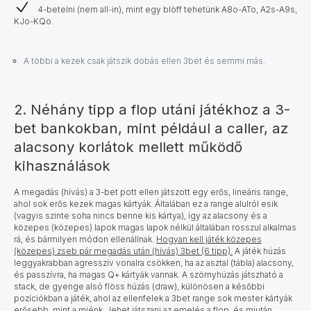
4-betelni (nem all-in), mint egy blöff tehetünk A8o-ATo, A2s-A9s,
KJo-KQo.
A többi a kezek csak játszik dobás ellen 3bet és semmi más.
2. Néhány tipp a flop utáni játékhoz a 3-
bet bankokban, mint például a caller, az
alacsony korlátok mellett működő
kihasználások
A megadás (hívás) a 3-bet pott ellen játszott egy erős, lineáris range,
ahol sok erős kezek magas kártyák. Általában ez a range alulról esik
(vagyis szinte soha nincs benne kis kártya), így az alacsony és a
közepes (közepes) lapok magas lapok nélkül általában rosszul alkalmas
rá, és bármilyen módon ellenállnak.
Hogyan kell játék közepes
(közepes) zseb pár megadás után (hívás) 3bet (6 tipp).
A játék húzás
leggyakrabban agresszív vonalra csökken, ha az asztal (tábla) alacsony,
és passzívra, ha magas Q+ kártyák vannak. A szörnyhúzás játszható a
stack, de gyenge alsó flöss húzás (draw), különösen a későbbi
pozíciókban a játék, ahol az ellenfelek a 3bet range sok mester kártyák
erősebb, mint a miénk, lehet játszani az emelés a flop, és miután