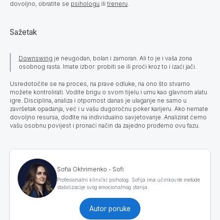
dovoljno, obratite se
psihologu
ili
treneru
.
Sažetak
Downswing
je neugodan, bolan i zamoran. Ali to je i vaša zona
osobnog rasta. Imate izbor: probiti se ili proći kroz to i izaći jači.
Usredotočite se na proces, na prave odluke, na ono što stvarno
možete kontrolirati. Vodite brigu o svom tijelu i umu kao glavnom alatu
igre. Disciplina, analiza i otpornost danas je ulaganje ne samo u
završetak opadanja, već i u vašu dugoročnu poker karijeru. Ako nemate
dovoljno resursa, dođite na individualno savjetovanje. Analizirat ćemo
vašu osobnu povijest i pronaći način da zajedno prođemo ovu fazu.
Sofia Okhrimenko - Sofi
Profesionalni klinički psiholog. Sofija ima učinkovite metode
stabilizacije svog emocionalnog stanja.
Autor poruke