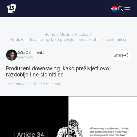
Home
Media
Articles
Produženi downswing: kako preživjeti ovo razdoblje i ne slomiti se
Sofia Okhrimenko
Share
Sofi
Coach
Produženi downswing: kako preživjeti ovo
razdoblje i ne slomiti se
11.9K views
22.08.25
5
min read