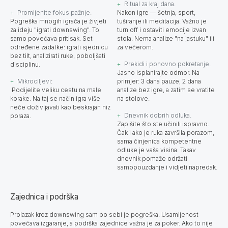
Ritual za kraj dana.
Promijenite fokus pažnje.
Nakon igre — šetnja, sport,
Pogreška mnogih igrača je živjeti
tuširanje ili meditacija. Važno je
za ideju "igrati downswing". To
turn off i ostaviti emocije izvan
samo povećava pritisak. Set
stola. Nema analize "na jastuku" ili
određene zadatke: igrati sjednicu
za večerom.
bez tilt, analizirati ruke, poboljšati
Prekidi i ponovno pokretanje.
disciplinu.
Jasno isplanirajte odmor. Na
Mikrociljevi
:
primjer: 3 dana pauze, 2 dana
Podijelite veliku cestu na male
analize bez igre, a zatim se vratite
korake. Na taj se način igra više
na stolove.
neće doživljavati kao beskrajan niz
Dnevnik dobrih odluka.
poraza.
Zapišite što ste učinili ispravno.
Čak i ako je ruka završila porazom,
sama činjenica kompetentne
odluke je vaša visina. Takav
dnevnik pomaže održati
samopouzdanje i vidjeti napredak.
Zajednica i podrška
Prolazak kroz downswing sam po sebi je pogreška. Usamljenost
povećava izgaranje, a podrška zajednice važna je za poker. Ako to nije