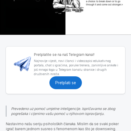
Pretplatite se na naš Telegram kanal!
Najnovije vijesti, novi članci i videozapisi edukativnog
portala, chat s igračima, poruke trenera, zanimljive ankete i
još mnogo toga u Telegram kanalu stranice i drugih
društvenih mreža.
Pretplati se
Prevedeno uz pomoć umjetne inteligencije. Ispričavamo se zbog
pogrešaka i cijenimo vašu pomoć u njihovom ispravljanju.
Nastavimo našu seriju psiholoških članaka. Mislim da se svaki poker
igrač barem jednom susreo s fenomenom kao što je downswing.