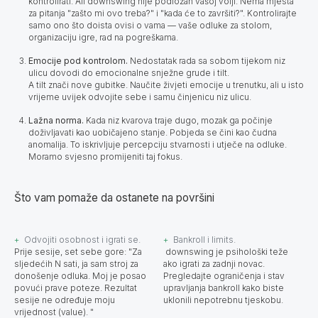
kontrolirati. Ali downswing nije podložan vašoj volji. Nema mjesta
za pitanja "zašto mi ovo treba?" i "kada će to završiti?". Kontrolirajte
samo ono što doista ovisi o vama — vaše odluke za stolom,
organizaciju igre, rad na pogreškama.
Emocije pod kontrolom.
Nedostatak rada sa sobom tijekom niz
ulicu dovodi do emocionalne snježne grude i tilt.
A tilt znači nove gubitke. Naučite živjeti emocije u trenutku, ali u isto
vrijeme uvijek odvojite sebe i samu činjenicu niz ulicu.
Lažna norma.
Kada niz kvarova traje dugo, mozak ga počinje
doživljavati kao uobičajeno stanje. Pobjeda se čini kao čudna
anomalija. To iskrivljuje percepciju stvarnosti i utječe na odluke.
Moramo svjesno promijeniti taj fokus.
Što vam pomaže da ostanete na površini
Odvojiti osobnost i igrati se.
Bankroll i limits.
Prije sesije, set sebe gore: "Za
downswing je psihološki teže
sljedećih N sati, ja sam stroj za
ako igrati za zadnji novac.
donošenje odluka. Moj je posao
Pregledajte ograničenja i stav
povući prave poteze. Rezultat
upravljanja bankroll kako biste
sesije ne određuje moju
uklonili nepotrebnu tjeskobu.
vrijednost (value). "