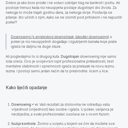
Dobro je ako brzo prođe i ne ostavi ozbiljan trag na bankroll i psihu. Ali
postoje trenuci kada niz neuspjeha postaje dugotrajni dio života. Za
nekoga to može trajati godinu dana, za nekoga dvije. Postavlja se
pitanje: što učiniti s njim, kako se ne slomiti pod pritiskom i ne napustiti
poker?
Downswing (s engleskog downstreak, također downswing)
u
poker je niz neuspješnih događaja i izgubljenih banaka koje prate
igrača na daljinu na duge staze.
Ali pogledajmo to iz drugog kuta.
Dugotrajan
downswing nije samo
loša sreća. Ovo je svojevrsni ispit profesionalne prikladnosti, test
mentalne stabilnosti i spremnosti igrača za prelazak na novu razinu.
razina. I postoji samo jedan način da to prebrodite: licem u lice.
Kako liječiti opadanje
Downswing ≠ vi.
Vaši rezultati za stolovima ne određuju vašu
vrijednost (vrijednost) kao osobe i igrača. U poker, varijanca je
neizbježna, a svaki profesionalac suočava se s ovom fazom.
Iluzija kontrole.
Živimo u svijetu u kojem se čini da možete sve