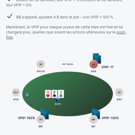
leur VPIP = 0%.
BB a appelé, ajoutant 4 $ dans le pot – son VPIP = 100 %.
Maintenant, le VPIP pour chaque joueur de cette main est fixe et ne
changera plus, quelles que soient les actions ultérieures sur le
post-
flop
.