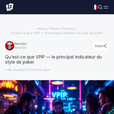
Home
Media
Articles
Qu'est-ce que VPIP — le principal indicateur du style de poker
PekarStas
Share
PekarStas
Qu'est-ce que VPIP — le principal indicateur du
style de poker
4.6K views
21.07.25
9
min read