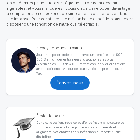
les différentes parties de la stratégie de jeu peuvent devenir
ingérables, et vous manquerez l'occasion de développer davantage
la compréhension du poker et de simplement vous retrouver dans
une impasse. Pour construire une maison haute et solide, vous devez
disposer d'une fondation de haute qualité et fiable.
Alexey Lebedev - Exan13
Joueur de poker professionnel avec un bénéfice de > 500
000 $ et l'un des entraîneurs russophones les plus
expérimentés. Plus de 4 000 formations individuelles et dix
ans d'expérience. Auteur de cours vidéo. Propriétaire du site
Web.
Écrivez-nous
École de poker
Dans cette section, notre corps d'entraîneurs a structuré de
son mieux pour étudier le jeu de manière cohérente et
augmenter vos chances de succès dans n'importe quelle
discipline.