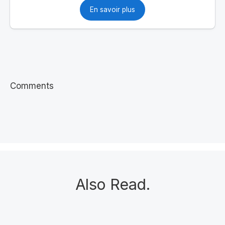
En savoir plus
Comments
Also Read
.