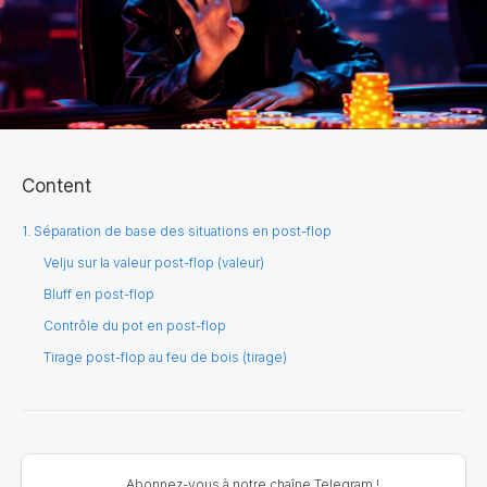
Content
1. Séparation de base des situations en post-flop
Velju sur la valeur post-flop (valeur)
Bluff en post-flop
Contrôle du pot en post-flop
Tirage post-flop au feu de bois (tirage)
Abonnez-vous à notre chaîne Telegram !