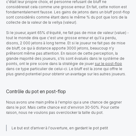
c'était leur propre choix, et personne refusant de bluff ne
considérerait cela comme une grosse erreur. En fait, cette notion est
fondamentalement fausse. Les gains de jetons dans un bluff post-flop
sont considérés comme étant dans le même % du pot que lors de la
collecte de la valeur de la vellya (valeur).
Si le joueur, ayant 65% d'équité, ne fait pas de mise de valeur (value) -
tout le monde dira que c'est une grosse erreur et qu'il a perdu,
disons, 2 000 jetons à long terme. Et si le joueur ne fait pas de mise
de bluff, ce qui à distance apporte 3000 jetons, beaucoup n'y
prêteront même pas attention. En raison de cette perception, la
grande majorité des joueurs, s'ils sont évalués dans le système de
points, ont le pire score dans la stratégie de jouer
sur le post-flop
dans ce type particulier de celui-ci. Le bluff est la zone qui offre le
plus grand potentiel pour obtenir un avantage sur les autres joueurs.
Contrôle du pot en post-flop
Nous avons une main prête à l'emploi qui a une chance de gagner
dans le pot. Mais cette chance est d'environ 30-50%. Pour cette
raison, nous ne voulons pas overclocker la taille du pot.
Le but est d'arriver à l'ouverture, en gardant le pot petit