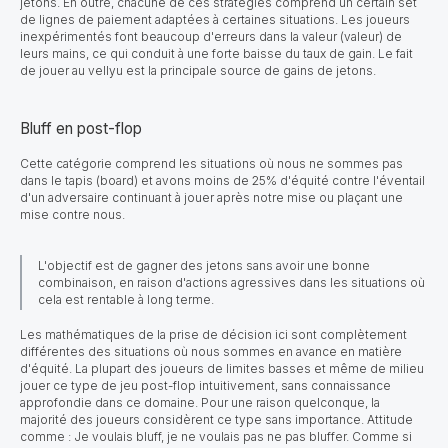
jetons. En outre, chacune de ces stratégies comprend un certain set
de lignes de paiement adaptées à certaines situations. Les joueurs
inexpérimentés font beaucoup d'erreurs dans la valeur (valeur) de
leurs mains, ce qui conduit à une forte baisse du taux de gain. Le fait
de jouer au vellyu est la principale source de gains de jetons.
Bluff en post-flop
Cette catégorie comprend les situations où nous ne sommes pas
dans le tapis (board) et avons moins de 25% d'équité contre l'éventail
d'un adversaire continuant à jouer après notre mise ou plaçant une
mise contre nous.
L'objectif est de gagner des jetons sans avoir une bonne
combinaison, en raison d'actions agressives dans les situations où
cela est rentable à long terme.
Les mathématiques de la prise de décision
ici sont complètement
différentes des situations où nous sommes en avance en matière
d'équité. La plupart des joueurs de limites basses et même de milieu
jouer ce type de jeu post-flop intuitivement, sans connaissance
approfondie dans ce domaine. Pour une raison quelconque, la
majorité des joueurs considèrent ce type sans importance. Attitude
comme : Je voulais bluff, je ne voulais pas ne pas bluffer. Comme si