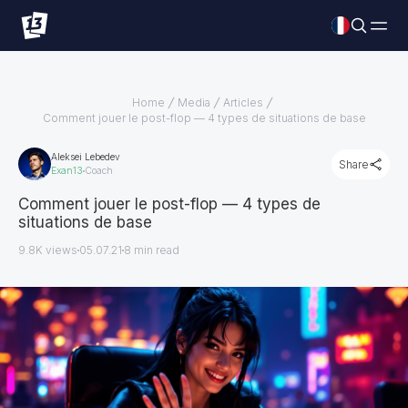
Home
Media
Articles
Comment jouer le post-flop — 4 types de situations de base
Aleksei Lebedev
Share
Exan13
Coach
Comment jouer le post-flop — 4 types de
situations de base
9.8K views
05.07.21
8
min read