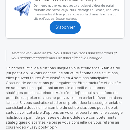
Dernières nouvelles, nouveaux articles et vidéos du portail
éducatif, chat avec les joueurs, messages du coach, enquêtes
intéressantes et bien plus encore sur la chaîne Telegram du
site et d'autres réseaux sociaux.
S'abonner
Traduit avec l'aide de l'IA. Nous nous excusons pour les erreurs et
vous serions reconnaissants de nous aider à les corriger.
Un nombre infini de situations uniques vous attendent aux tables de
jeu post-flop.
Si vous donnez une structure à toutes ces situations,
elles peuvent toutes être divisées en 4 sections principales.
Chacune de ces sections peut également être structurée et divisée
en sous-sections qui auront un certain objectif et les bonnes
stratégies pour les atteindre. Mais c'est déjà un puits sans fond du
post-flop au poker et vous ne pouvez pas en parler brièvement dans
l'article
.
Si vous souhaitez étudier en profondeur la stratégie rentable
consistant à dessiner l'ensemble du set de situations post-flop et,
surtout, voir cet arbre d'options en volume, pour former une stratégie
holistique à partir de pensées et de modèles de comportements
stratégiques disparates - alors je vous conseille de vous référer au
cours vidéo « Easy post-flop »