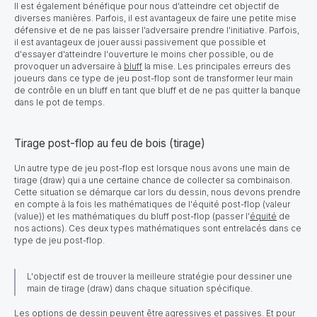
Il est également bénéfique pour nous d'atteindre cet objectif de
diverses manières. Parfois, il est avantageux de faire une petite mise
défensive et de ne pas laisser l'adversaire prendre l'initiative. Parfois,
il est avantageux de jouer aussi passivement que possible et
d'essayer d'atteindre l'ouverture le moins cher possible, ou de
provoquer un adversaire à
bluff
la mise. Les principales erreurs des
joueurs dans ce type de jeu post-flop sont de transformer leur main
de contrôle en un bluff en tant que bluff et de ne pas quitter la banque
dans le pot de temps.
Tirage post-flop au feu de bois (tirage)
Un autre type de jeu post-flop est lorsque nous avons une main de
tirage (draw) qui a une certaine chance de collecter sa combinaison.
Cette situation se démarque car lors du dessin, nous devons prendre
en compte à la fois les mathématiques de l'équité post-flop (valeur
(value)) et les mathématiques du bluff post-flop (passer l'
équité
de
nos actions). Ces deux types mathématiques sont entrelacés dans ce
type de jeu post-flop.
L'objectif est de trouver la meilleure stratégie pour dessiner une
main de tirage (draw) dans chaque situation spécifique.
Les options de dessin peuvent être agressives et passives. Et pour