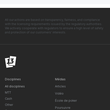
All our actions are based on transparency, fairness, and compliance
with the licensing requirements issued by the regulatory authorities.
We actively cooperate with regulators to ensure a high level of safety
and protection of our customers' interests.
Disciplines
Médias
All disciplines
Articles
MTT
Vidéo
Cash
École de poker
Other
Poursuivre