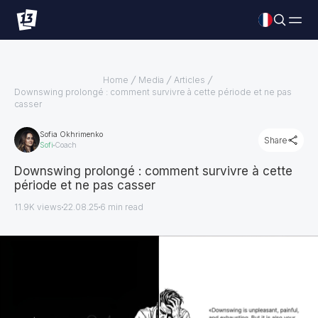
Home
Media
Articles
Downswing prolongé : comment survivre à cette période et ne pas
casser
Sofia Okhrimenko
Share
Sofi
Coach
Downswing prolongé : comment survivre à cette
période et ne pas casser
11.9K views
22.08.25
6
min read