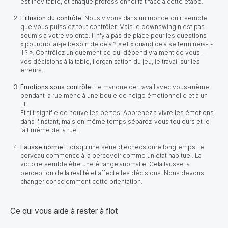
est inévitable, et chaque professionnel fait face à cette étape.
L'illusion du contrôle.
Nous vivons dans un monde où il semble
que vous puissiez tout contrôler. Mais le downswing n'est pas
soumis à votre volonté. Il n'y a pas de place pour les questions
« pourquoi ai-je besoin de cela ? » et « quand cela se terminera-t-
il ? ». Contrôlez uniquement ce qui dépend vraiment de vous —
vos décisions à la table, l'organisation du jeu, le travail sur les
erreurs.
Émotions sous contrôle.
Le manque de travail avec vous-même
pendant la rue mène à une boule de neige émotionnelle et à un
tilt.
Et tilt signifie de nouvelles pertes. Apprenez à vivre les émotions
dans l'instant, mais en même temps séparez-vous toujours et le
fait même de la rue.
Fausse norme.
Lorsqu'une série d'échecs dure longtemps, le
cerveau commence à la percevoir comme un état habituel. La
victoire semble être une étrange anomalie. Cela fausse la
perception de la réalité et affecte les décisions. Nous devons
changer consciemment cette orientation.
Ce qui vous aide à rester à flot