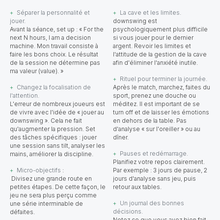
Séparer la personnalité et
La cave et les limites.
jouer.
downswing
est
Avant la séance, set up : « For the
psychologiquement plus difficile
next N hours, I am a decision
si vous jouer pour le dernier
machine. Mon travail consiste à
argent. Revoir les limites et
faire les bons choix. Le résultat
l'attitude de la gestion de la cave
de la session ne détermine pas
afin d'éliminer l'anxiété inutile.
ma valeur (value). »
Rituel pour terminer la journée.
Changez la focalisation de
Après le match, marchez, faites du
l'attention.
sport, prenez une douche ou
L'erreur de nombreux joueurs est
méditez. Il est important de se
de vivre avec l'idée de « jouer au
turn off et de laisser les émotions
downswing ». Cela ne fait
en dehors de la table. Pas
qu'augmenter la pression. Set
d'analyse « sur l'oreiller » ou au
des tâches spécifiques : jouer
dîner.
une session sans tilt, analyser les
Pauses et redémarrage.
mains, améliorer la discipline.
Planifiez votre repos clairement.
Micro-objectifs
:
Par exemple : 3 jours de pause, 2
Divisez une grande route en
jours d'analyse sans jeu, puis
petites étapes. De cette façon, le
retour aux tables.
jeu ne sera plus perçu comme
Un journal des bonnes
une série interminable de
décisions.
défaites.
Notez ce que vous avez bien fait.