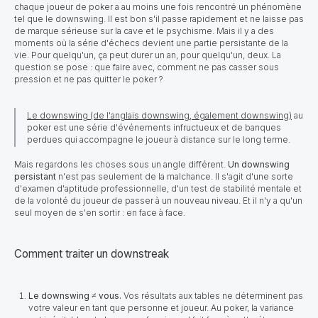
chaque joueur de poker a au moins une fois rencontré un phénomène
tel que le downswing. Il est bon s'il passe rapidement et ne laisse pas
de marque sérieuse sur la cave et le psychisme. Mais il y a des
moments où la série d'échecs devient une partie persistante de la
vie. Pour quelqu'un, ça peut durer un an, pour quelqu'un, deux. La
question se pose : que faire avec, comment ne pas casser sous
pression et ne pas quitter le poker ?
Le downswing (de l'anglais downswing, également downswing)
au
poker est une série d'événements infructueux et de banques
perdues qui accompagne le joueur à distance sur le long terme.
Mais regardons les choses sous un angle différent.
Un downswing
persistant
n'est pas seulement de la malchance. Il s'agit d'une sorte
d'examen d'aptitude professionnelle, d'un test de stabilité mentale et
de la volonté du joueur de passer à un nouveau niveau. Et il n'y a qu'un
seul moyen de s'en sortir : en face à face.
Comment traiter un downstreak
Le downswing ≠ vous.
Vos résultats aux tables ne déterminent pas
votre valeur en tant que personne et joueur. Au poker, la variance