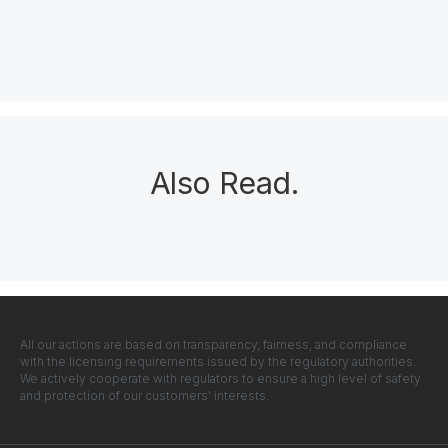
Also Read
.
All our actions are based on transparency, fairness, and compliance
with the licensing requirements issued by the regulatory authorities.
We actively cooperate with regulators to ensure a high level of safety
and protection of our customers' interests.