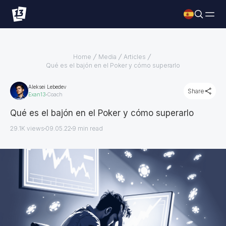
Home
Media
Articles
Qué es el bajón en el Poker y cómo superarlo
Aleksei Lebedev
Share
Exan13
Coach
Qué es el bajón en el Poker y cómo superarlo
29.1K views
09.05.22
9
min read