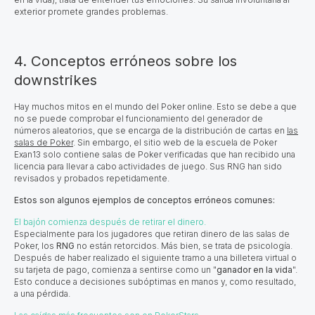
exterior promete grandes problemas.
4. Conceptos erróneos sobre los
downstrikes
Hay muchos mitos en el mundo del Poker online. Esto se debe a que
no se puede comprobar el funcionamiento del generador de
números aleatorios, que se encarga de la distribución de cartas en
las
salas de Poker
. Sin embargo, el sitio web de la escuela de Poker
Exan13 solo contiene salas de Poker verificadas que han recibido una
licencia para llevar a cabo actividades de juego. Sus RNG han sido
revisados y probados repetidamente.
Estos son algunos ejemplos de conceptos erróneos comunes:
El bajón comienza después de retirar el dinero.
Especialmente para los jugadores que retiran dinero de las salas de
Poker, los
RNG
no están retorcidos. Más bien, se trata de psicología.
Después de haber realizado el siguiente tramo a una billetera virtual o
su tarjeta de pago, comienza a sentirse como un "
ganador en la vida
".
Esto conduce a decisiones subóptimas en manos y, como resultado,
a una pérdida.