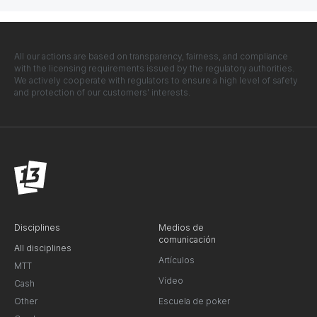
All our actions are based on transparency, fairness, and compliance
with the licensing requirements issued by the regulatory authorities.
We actively cooperate with regulators to ensure a high level of safety
and protection of our customers' interests.
Disciplines
Medios de
comunicación
All disciplines
Artículos
MTT
Vídeo
Cash
Other
Escuela de poker