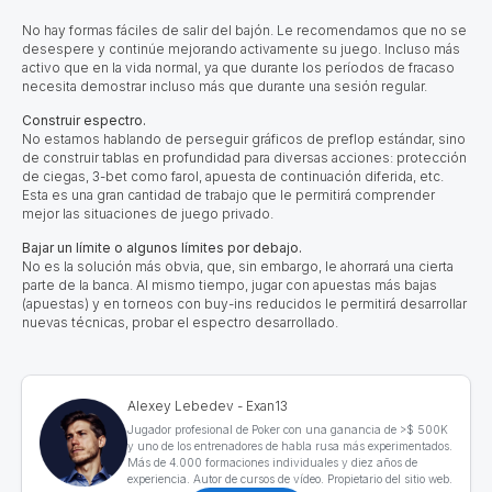
No hay formas fáciles de salir del bajón. Le recomendamos que no se
desespere y continúe mejorando activamente su juego. Incluso más
activo que en la vida normal, ya que durante los períodos de fracaso
necesita demostrar incluso más que durante una sesión regular.
Construir espectro.
No estamos hablando de perseguir gráficos de preflop estándar, sino
de construir tablas en profundidad para diversas acciones: protección
de ciegas, 3-bet como farol, apuesta de continuación diferida, etc.
Esta es una gran cantidad de trabajo que le permitirá comprender
mejor las situaciones de juego privado.
Bajar un límite o algunos límites por debajo.
No es la solución más obvia, que, sin embargo, le ahorrará una cierta
parte de la banca. Al mismo tiempo, jugar con apuestas más bajas
(apuestas) y en torneos con buy-ins reducidos le permitirá desarrollar
nuevas técnicas, probar el espectro desarrollado.
Alexey Lebedev - Exan13
Jugador profesional de Poker con una ganancia de >$ 500K
y uno de los entrenadores de habla rusa más experimentados.
Más de 4.000 formaciones individuales y diez años de
experiencia. Autor de cursos de vídeo. Propietario del sitio web.