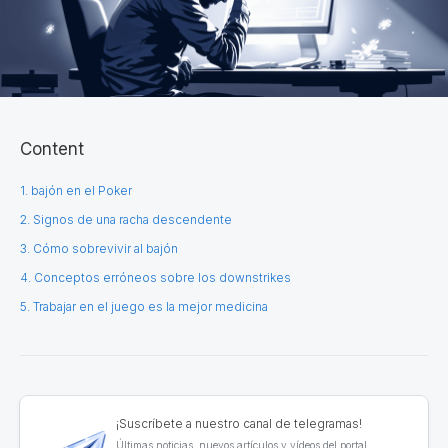
Content
1. bajón en el Poker
2. Signos de una racha descendente
3. Cómo sobrevivir al bajón
4. Conceptos erróneos sobre los downstrikes
5. Trabajar en el juego es la mejor medicina
¡Suscríbete a nuestro canal de telegramas!
Últimas noticias, nuevos artículos y vídeos del portal