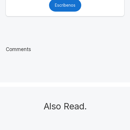
Escríbenos
Comments
Also Read
.