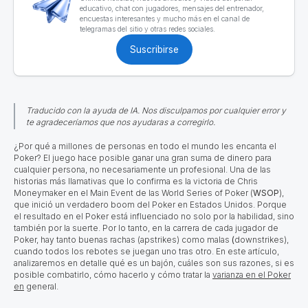
educativo, chat con jugadores, mensajes del entrenador,
encuestas interesantes y mucho más en el canal de
telegramas del sitio y otras redes sociales.
Suscribirse
Traducido con la ayuda de IA. Nos disculpamos por cualquier error y
te agradeceríamos que nos ayudaras a corregirlo.
¿Por qué a millones de personas en todo el mundo les encanta el
Poker? El juego hace posible ganar una gran suma de dinero para
cualquier persona, no necesariamente un profesional. Una de las
historias más llamativas que lo confirma es la victoria de Chris
Moneymaker en el Main Event de las World Series of Poker (
WSOP
),
que inició un verdadero boom del Poker en Estados Unidos. Porque
el resultado en el Poker está influenciado no solo por la habilidad, sino
también por la suerte. Por lo tanto, en la carrera de cada jugador de
Poker, hay tanto buenas rachas (apstrikes) como malas
(
downstrikes),
cuando todos los rebotes se juegan uno tras otro. En este artículo,
analizaremos en detalle qué es un bajón, cuáles son sus razones, si es
posible combatirlo, cómo hacerlo y cómo tratar la
varianza en el Poker
en
general.