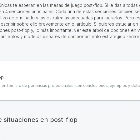
 únicas te esperan en las mesas de juego post-flop.
Si le das a todas
en 4 secciones principales. Cada una de estas secciones también se 
ivo determinado y las estrategias adecuadas para lograrlos. Pero e
escribir sobre ello brevemente en el artículo
.
Si quieres estudiar en 
ciones post-flop y, lo más importante, ver este árbol de opciones en
pensamientos y modelos dispares de comportamiento estratégico -ento
op
s en formato de ponencias profesionales, con conclusiones, ejemplos y deb
e situaciones en post-flop