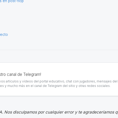
s en post-flop
)
yecto
stro canal de Telegram!
vos artículos y vídeos del portal educativo, chat con jugadores, mensajes del
es y mucho más en el canal de Telegram del sitio y otras redes sociales.
A. Nos disculpamos por cualquier error y te agradeceríamos q