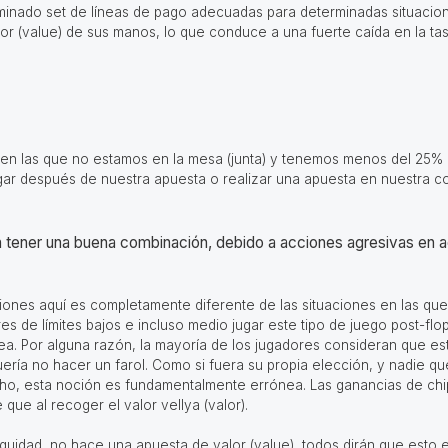
rminado set de líneas de pago adecuadas para determinadas situacio
 (value) de sus manos, lo que conduce a una fuerte caída en la tasa
.
s en las que no estamos en la mesa (junta) y tenemos menos del 25%
ar después de nuestra apuesta o realizar una apuesta en nuestra co
in tener una buena combinación, debido a acciones agresivas en a
siones
aquí es completamente diferente de las situaciones en las qu
s de límites bajos e incluso medio jugar este tipo de juego post-flop 
a. Por alguna razón, la mayoría de los jugadores consideran que este
ería no hacer un farol. Como si fuera su propia elección, y nadie qu
cho, esta noción es fundamentalmente errónea. Las ganancias de chip
que al recoger el valor vellya (valor).
equidad, no hace una apuesta de valor (value), todos dirán que esto 