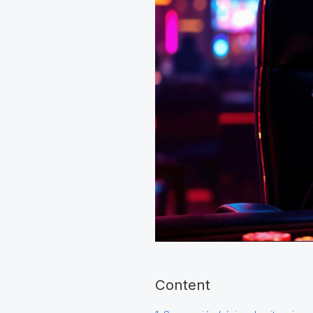
Content