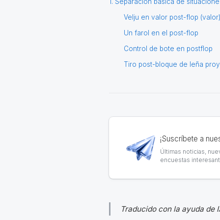
1. Separación básica de situacione
Velju en valor post-flop (valor
Un farol en el post-flop
Control de bote en postflop
Tiro post-bloque de leña pro
¡Suscríbete a nue
Últimas noticias, nue
encuestas interesant
Traducido con la ayuda de I