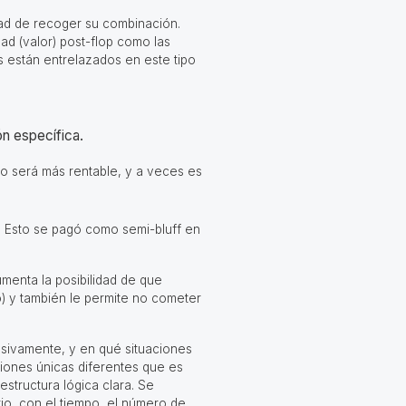
ad de recoger su combinación.
ad (valor) post-flop como las
 están entrelazados en este tipo
ón específica.
lo será más rentable, y a veces es
d. Esto se pagó como semi-bluff en
umenta la posibilidad de que
o) y también le permite no cometer
sivamente, y en qué situaciones
ciones únicas diferentes que es
estructura lógica clara.
Se
rio, con el tiempo, el número de