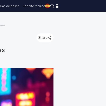
alas de poker
Soporte técnico
ones
Share
es