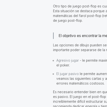
Otro tipo de juego post-flop es 
Esta situación se destaca porque a
matemáticas del farol post-flop (ret
de juego post-flop.
El objetivo es encontrar la m
Las opciones de dibujo pueden ser 
importante poder separarse de la
Agresivo jugar
- le permite maxi
el poker.
El jugar pasivo
le permite aument
veamos las siguientes cartas y 
errores matemáticos costosos.
Es necesario entender bien en qu
es pasivo. El juego en el post-flo
increíblemente difícil estructurar 
recomienda dedicar energía y tie