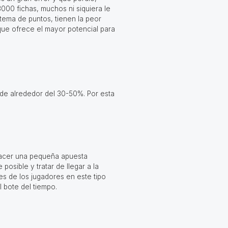
3000 fichas, muchos ni siquiera le
stema de puntos, tienen la peor
a que ofrece el mayor potencial para
 de alrededor del 30-50%. Por esta
 hacer una pequeña apuesta
osible y tratar de llegar a la
res de los jugadores en este tipo
l bote del tiempo.