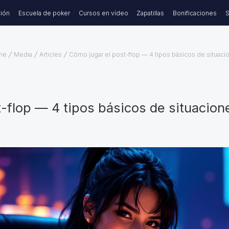
ión
Escuela de poker
Cursos en vídeo
Zapatillas
Bonificaciones
S
me
Media
Articles
Cómo jugar el post-flop — 4 tipos básicos de situaci
-flop — 4 tipos básicos de situacion