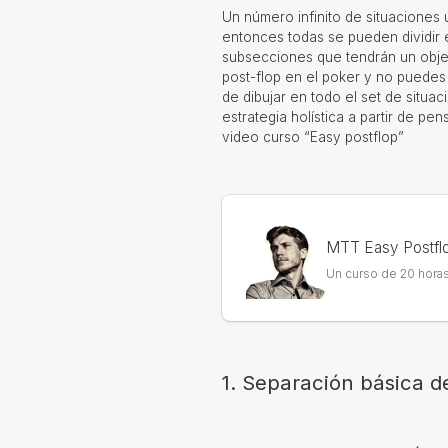
Un número infinito de situaciones
entonces todas se pueden dividir 
subsecciones que tendrán un objet
post-flop en el poker y no puedes 
de dibujar en todo el set de situa
estrategia holística a partir de 
video curso “Easy postflop”
MTT Easy Postfl
Un curso de 20 hora
1. Separación básica d