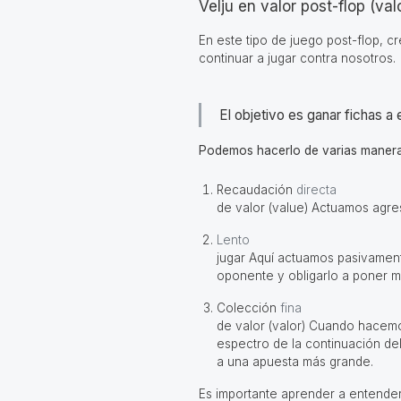
Velju en valor post-flop (val
En este tipo de juego post-flop, 
continuar a jugar contra nosotros.
El objetivo es ganar fichas a
Podemos hacerlo de varias manera
Recaudación
directa
de valor (value) Actuamos agre
Lento
jugar Aquí actuamos pasivament
oponente y obligarlo a poner má
Colección
fina
de valor (valor) Cuando hacemos
espectro de la continuación d
a una apuesta más grande.
Es importante aprender a entender